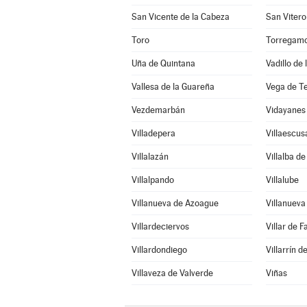
San Vicente de la Cabeza
San Vitero
Toro
Torregam
Uña de Quintana
Vadillo de
Vallesa de la Guareña
Vega de T
Vezdemarbán
Vidayanes
Villadepera
Villaescus
Villalazán
Villalba d
Villalpando
Villalube
Villanueva de Azoague
Villanuev
Villardeciervos
Villar de F
Villardondiego
Villarrín 
Villaveza de Valverde
Viñas