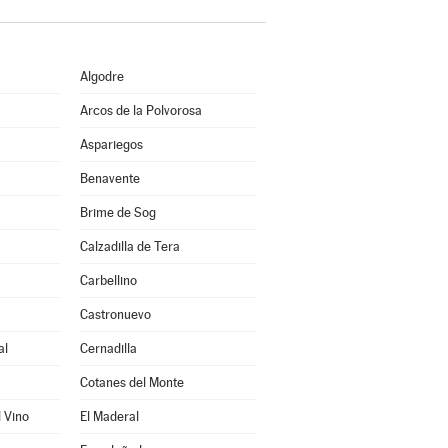
Algodre
Arcos de la Polvorosa
Aspariegos
Benavente
Brime de Sog
Calzadilla de Tera
Carbellino
Castronuevo
al
Cernadilla
Cotanes del Monte
l Vino
El Maderal