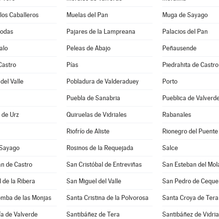
los Caballeros
Muelas del Pan
Muga de Sayago
Bodas
Pajares de la Lampreana
Palacios del Pan
alo
Peleas de Abajo
Peñausende
Castro
Pías
Piedrahita de Castro
del Valle
Pobladura de Valderaduey
Porto
Puebla de Sanabria
Pueblica de Valverd
a de Urz
Quiruelas de Vidriales
Rabanales
Riofrío de Aliste
Rionegro del Puente
 Sayago
Rosinos de la Requejada
Salce
n de Castro
San Cristóbal de Entreviñas
San Esteban del Mol
 de la Ribera
San Miguel del Valle
San Pedro de Ceque
omba de las Monjas
Santa Cristina de la Polvorosa
Santa Croya de Tera
a de Valverde
Santibáñez de Tera
Santibáñez de Vidria