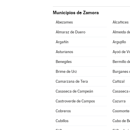
Municipios de Zamora
Abezames
Alcañices
Almaraz de Duero
Almeida d
Argañín
Argujillo
Asturianos
Ayoó de Vi
Benegiles
Bermillo 
Brime de Urz
Burganes 
Camarzana de Tera
Cañizal
Casaseca de Campeán
Casaseca 
Castroverde de Campos
Cazurra
Cobreros
Coomonte
Cubillos
Cubo de B