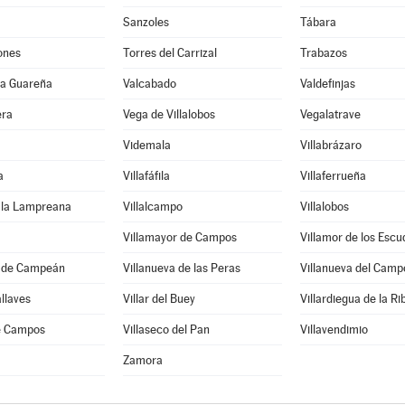
Sanzoles
Tábara
ones
Torres del Carrizal
Trabazos
 la Guareña
Valcabado
Valdefinjas
era
Vega de Villalobos
Vegalatrave
Videmala
Villabrázaro
a
Villafáfila
Villaferrueña
e la Lampreana
Villalcampo
Villalobos
Villamayor de Campos
Villamor de los Escu
a de Campeán
Villanueva de las Peras
Villanueva del Camp
allaves
Villar del Buey
Villardiegua de la Ri
de Campos
Villaseco del Pan
Villavendimio
Zamora