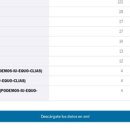
121
28
27
27
14
13
12
ODEMOS-IU-EQUO-CLIAS)
4
IU-EQUO-CLIAS)
4
) (PODEMOS-IU-EQUO-
4
Descárgate los datos en xml