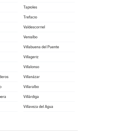
Tapioles
Trefacio
Valdescorriel
Venialbo
Villabuena del Puente
Villageriz
Villalonso
deros
Villanázar
o
Villaralbo
bera
Villárdiga
Villaveza del Agua