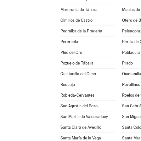
Moreruela de Tábara
Muelas de 
Olmillos de Castro
Otero de 
Pedralba de la Pradería
Peleagonz
Pereruela
Perilla de 
Pino del Oro
Pobladura 
Pozuelo de Tábara
Prado
Quintanilla del Olmo
Quintanill
Requejo
Revellinos
Robleda-Cervantes
Roelos de
San Agustín del Pozo
San Cebriá
San Martín de Valderaduey
San Miguel
Santa Clara de Avedillo
Santa Col
Santa María de la Vega
Santa Marí