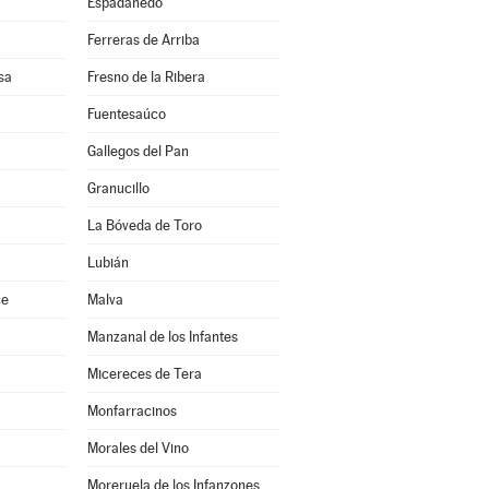
Espadañedo
Ferreras de Arriba
sa
Fresno de la Ribera
Fuentesaúco
Gallegos del Pan
Granucillo
La Bóveda de Toro
Lubián
ce
Malva
Manzanal de los Infantes
Micereces de Tera
Monfarracinos
Morales del Vino
Moreruela de los Infanzones