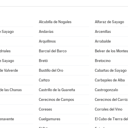
Alcubilla de Nogales
Alfaraz de Sayago
e Sayago
Andavías
Arcenillas
Arquillinos
Arrabalde
driales
Barcial del Barco
Belver de los Montes
de Sayago
Bretó
Bretocino
de Valverde
Bustillo del Oro
Cabañas de Sayago
Cañizo
Carbajales de Alba
de las Chanas
Castrillo de la Guareña
Castrogonzalo
Cerecinos de Campos
Cerecinos del Carriz
Coreses
Corrales del Vino
enavente
Cuelgamures
El Cubo de Tierra de