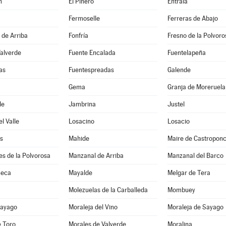
n
El Piñero
Entrala
Fermoselle
Ferreras de Abajo
 de Arriba
Fonfría
Fresno de la Polvoro
Valverde
Fuente Encalada
Fuentelapeña
as
Fuentespreadas
Galende
Gema
Granja de Moreruela
de
Jambrina
Justel
l Valle
Losacino
Losacio
s
Mahide
Maire de Castropon
s de la Polvorosa
Manzanal de Arriba
Manzanal del Barco
Seca
Mayalde
Melgar de Tera
Molezuelas de la Carballeda
Mombuey
Sayago
Moraleja del Vino
Moraleja de Sayago
e Toro
Morales de Valverde
Moralina