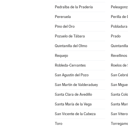
Pedralba de la Pradería
Peleagonz
Pereruela
Perilla de 
Pino del Oro
Pobladura 
Pozuelo de Tábara
Prado
Quintanilla del Olmo
Quintanill
Requejo
Revellinos
Robleda-Cervantes
Roelos de
San Agustín del Pozo
San Cebriá
San Martín de Valderaduey
San Miguel
Santa Clara de Avedillo
Santa Col
Santa María de la Vega
Santa Marí
San Vicente de la Cabeza
San Vitero
Toro
Torregam