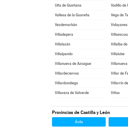
Uña de Quintana
Vadillo de
Vallesa de la Guareña
Vega de T
Vezdemarbán
Vidayanes
Villadepera
Villaescus
Villalazán
Villalba d
Villalpando
Villalube
Villanueva de Azoague
Villanuev
Villardeciervos
Villar de F
Villardondiego
Villarrín 
Villaveza de Valverde
Viñas
Provincias de Castilla y León
Ávila