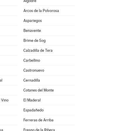
Algodre
Arcos de la Polvorosa
Aspariegos
Benavente
Brime de Sog
Calzadilla de Tera
Carbellino
Castronuevo
al
Cernadilla
Cotanes del Monte
l Vino
El Maderal
Espadañedo
Ferreras de Arriba
sa
Fresno de la Ribera