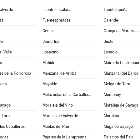
Valverde
Fuente Encalada
Fuentelapeña
as
Fuentespreadas
Galende
Gema
Granja de Moreruela
de
Jambrina
Justel
l Valle
Losacino
Losacio
s
Mahide
Maire de Castropon
s de la Polvorosa
Manzanal de Arriba
Manzanal del Barco
Seca
Mayalde
Melgar de Tera
Molezuelas de la Carballeda
Mombuey
Sayago
Moraleja del Vino
Moraleja de Sayago
e Toro
Morales de Valverde
Moralina
los Caballeros
Muelas del Pan
Muga de Sayago
Bodas
Pajares de la Lampreana
Palacios del Pan