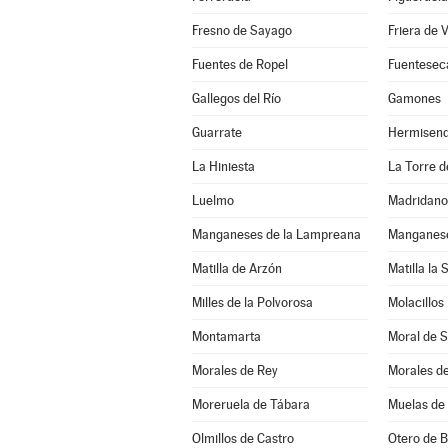
Fresno de Sayago
Friera de 
Fuentes de Ropel
Fuentesec
Gallegos del Río
Gamones
Guarrate
Hermisen
La Hiniesta
La Torre de
Luelmo
Madridano
Manganeses de la Lampreana
Manganese
Matilla de Arzón
Matilla la 
Milles de la Polvorosa
Molacillos
Montamarta
Moral de 
Morales de Rey
Morales d
Moreruela de Tábara
Muelas de 
Olmillos de Castro
Otero de 