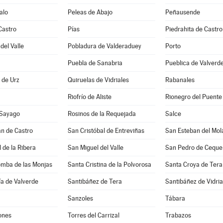
alo
Peleas de Abajo
Peñausende
Castro
Pías
Piedrahita de Castro
del Valle
Pobladura de Valderaduey
Porto
Puebla de Sanabria
Pueblica de Valverd
a de Urz
Quiruelas de Vidriales
Rabanales
Riofrío de Aliste
Rionegro del Puente
 Sayago
Rosinos de la Requejada
Salce
n de Castro
San Cristóbal de Entreviñas
San Esteban del Mol
 de la Ribera
San Miguel del Valle
San Pedro de Ceque
omba de las Monjas
Santa Cristina de la Polvorosa
Santa Croya de Tera
a de Valverde
Santibáñez de Tera
Santibáñez de Vidria
Sanzoles
Tábara
ones
Torres del Carrizal
Trabazos