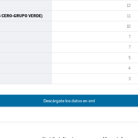
12
ES CERO-GRUPO VERDE)
11
10
7
7
5
4
3
Descárgate los datos en xml