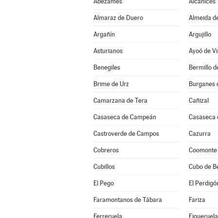
Abezames
Alcañices
Almaraz de Duero
Almeida d
Argañín
Argujillo
Asturianos
Ayoó de Vi
Benegiles
Bermillo 
Brime de Urz
Burganes 
Camarzana de Tera
Cañizal
Casaseca de Campeán
Casaseca 
Castroverde de Campos
Cazurra
Cobreros
Coomonte
Cubillos
Cubo de B
El Pego
El Perdigó
Faramontanos de Tábara
Fariza
Ferreruela
Figueruela