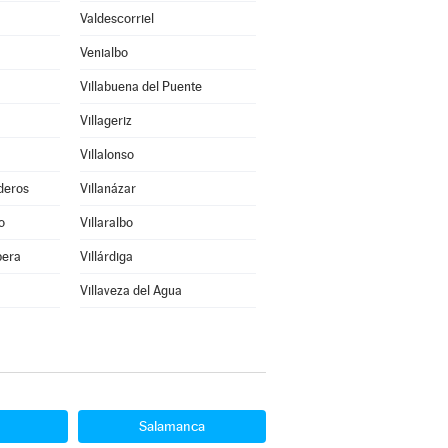
Valdescorriel
Venialbo
Villabuena del Puente
Villageriz
Villalonso
deros
Villanázar
o
Villaralbo
bera
Villárdiga
Villaveza del Agua
Salamanca