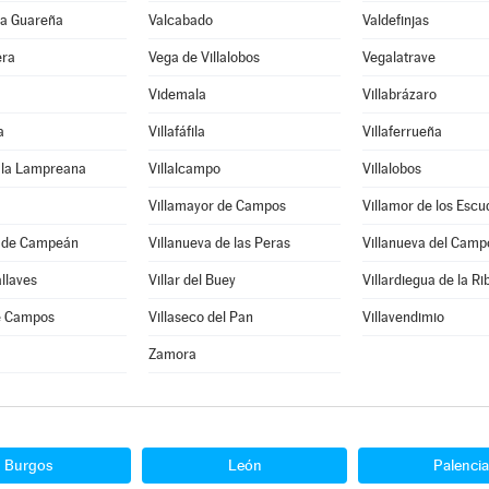
 la Guareña
Valcabado
Valdefinjas
era
Vega de Villalobos
Vegalatrave
Videmala
Villabrázaro
a
Villafáfila
Villaferrueña
e la Lampreana
Villalcampo
Villalobos
Villamayor de Campos
Villamor de los Escu
a de Campeán
Villanueva de las Peras
Villanueva del Camp
allaves
Villar del Buey
Villardiegua de la Ri
de Campos
Villaseco del Pan
Villavendimio
Zamora
Burgos
León
Palencia