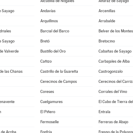
Alcubilla de Nogales
Alfaraz de Sayago
e Sayago
Andavías
Arcenillas
Arquillinos
Arrabalde
driales
Barcial del Barco
Belver de los Montes
de Sayago
Bretó
Bretocino
de Valverde
Bustillo del Oro
Cabañas de Sayago
Cañizo
Carbajales de Alba
de las Chanas
Castrillo de la Guareña
Castrogonzalo
Cerecinos de Campos
Cerecinos del Carriz
Coreses
Corrales del Vino
enavente
Cuelgamures
El Cubo de Tierra de
n
El Piñero
Entrala
Fermoselle
Ferreras de Abajo
 de Arriba
Fonfría
Fresno de la Polvoro