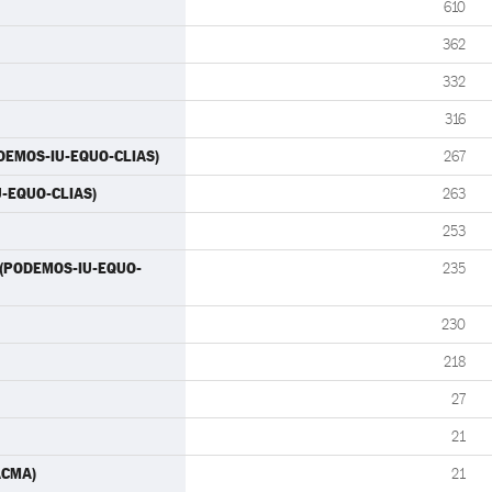
610
362
332
316
ODEMOS-IU-EQUO-CLIAS)
267
IU-EQUO-CLIAS)
263
253
) (PODEMOS-IU-EQUO-
235
230
218
27
21
PACMA)
21