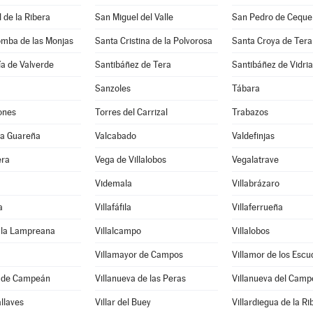
 de la Ribera
San Miguel del Valle
San Pedro de Ceque
omba de las Monjas
Santa Cristina de la Polvorosa
Santa Croya de Tera
a de Valverde
Santibáñez de Tera
Santibáñez de Vidria
Sanzoles
Tábara
ones
Torres del Carrizal
Trabazos
 la Guareña
Valcabado
Valdefinjas
era
Vega de Villalobos
Vegalatrave
Videmala
Villabrázaro
a
Villafáfila
Villaferrueña
e la Lampreana
Villalcampo
Villalobos
Villamayor de Campos
Villamor de los Escu
a de Campeán
Villanueva de las Peras
Villanueva del Camp
allaves
Villar del Buey
Villardiegua de la Ri