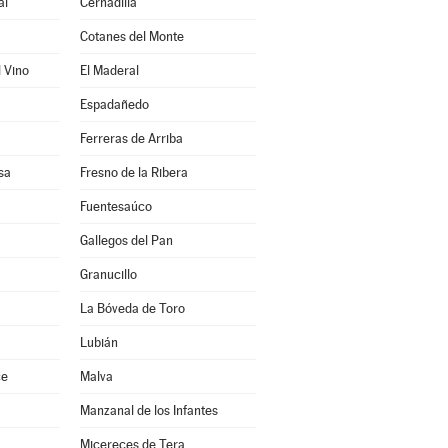
al
Cernadilla
Cotanes del Monte
l Vino
El Maderal
Espadañedo
Ferreras de Arriba
sa
Fresno de la Ribera
Fuentesaúco
Gallegos del Pan
Granucillo
La Bóveda de Toro
Lubián
ce
Malva
Manzanal de los Infantes
Micereces de Tera