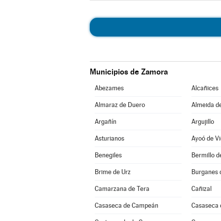
Municipios de Zamora
Abezames
Alcañices
Almaraz de Duero
Almeida d
Argañín
Argujillo
Asturianos
Ayoó de Vi
Benegiles
Bermillo 
Brime de Urz
Burganes 
Camarzana de Tera
Cañizal
Casaseca de Campeán
Casaseca 