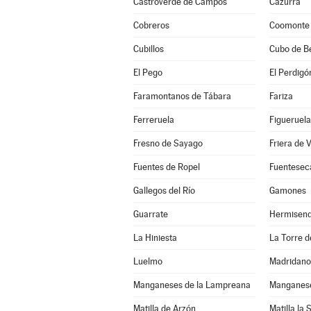
Castroverde de Campos
Cazurra
Cobreros
Coomonte
Cubillos
Cubo de B
El Pego
El Perdigó
Faramontanos de Tábara
Fariza
Ferreruela
Figueruela
Fresno de Sayago
Friera de 
Fuentes de Ropel
Fuentesec
Gallegos del Río
Gamones
Guarrate
Hermisen
La Hiniesta
La Torre de
Luelmo
Madridano
Manganeses de la Lampreana
Manganese
Matilla de Arzón
Matilla la 