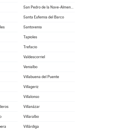
San Pedro de la Nave-Almendra
Santa Eufemia del Barco
les
Santovenia
Tapioles
Trefacio
Valdescorriel
Venialbo
Villabuena del Puente
Villageriz
Villalonso
deros
Villanázar
o
Villaralbo
bera
Villárdiga