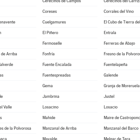
Cerecinos de Campos
Cerecinos del Carriz
Coreses
Corrales del Vino
enavente
Cuelgamures
El Cubo de Tierra de
n
El Piñero
Entrala
Fermoselle
Ferreras de Abajo
 de Arriba
Fonfría
Fresno de la Polvoro
Valverde
Fuente Encalada
Fuentelapeña
as
Fuentespreadas
Galende
Gema
Granja de Moreruela
de
Jambrina
Justel
l Valle
Losacino
Losacio
s
Mahide
Maire de Castropon
s de la Polvorosa
Manzanal de Arriba
Manzanal del Barco
Seca
Mayalde
Melgar de Tera