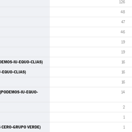
126
48
47
46
19
19
ODEMOS-IU-EQUO-CLIAS)
16
IU-EQUO-CLIAS)
16
16
) (PODEMOS-IU-EQUO-
14
2
1
ES CERO-GRUPO VERDE)
1