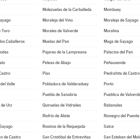
Molezuelas de la Carballeda
Mombuey
Sayago
Moraleja del Vino
Moraleja de Sayago
e Toro
Morales de Valverde
Moralina
los Caballeros
Muelas del Pan
Muga de Sayago
Bodas
Pajares de la Lampreana
Palacios del Pan
alo
Peleas de Abajo
Peñausende
Castro
Pías
Piedrahita de Castro
del Valle
Pobladura de Valderaduey
Porto
Puebla de Sanabria
Pueblica de Valverd
a de Urz
Quiruelas de Vidriales
Rabanales
Riofrío de Aliste
Rionegro del Puente
 Sayago
Rosinos de la Requejada
Salce
n de Castro
San Cristóbal de Entreviñas
San Esteban del Mol