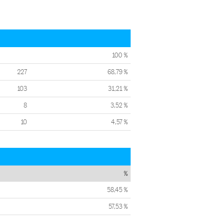
100 %
227
68,79 %
103
31,21 %
8
3,52 %
10
4,57 %
%
58,45 %
57,53 %