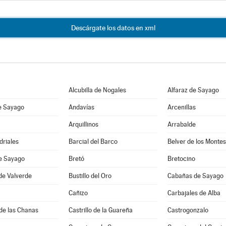
Descárgate los datos en xml
Alcubilla de Nogales
Alfaraz de Sayago
e Sayago
Andavías
Arcenillas
Arquillinos
Arrabalde
driales
Barcial del Barco
Belver de los Montes
de Sayago
Bretó
Bretocino
de Valverde
Bustillo del Oro
Cabañas de Sayago
Cañizo
Carbajales de Alba
de las Chanas
Castrillo de la Guareña
Castrogonzalo