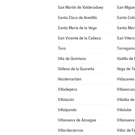
San Martín de Valderaduey
San Miguel
Santa Clara de Avedillo
Santa Col
Santa María de la Vega
Santa Marí
San Vicente de la Cabeza
San Vitero
Toro
Torregam
Uña de Quintana
Vadillo de
Vallesa de la Guareña
Vega de T
Vezdemarbán
Vidayanes
Villadepera
Villaescus
Villalazán
Villalba d
Villalpando
Villalube
Villanueva de Azoague
Villanuev
Villardeciervos
Villar de F