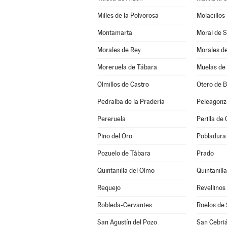
Milles de la Polvorosa
Molacillos
Montamarta
Moral de 
Morales de Rey
Morales d
Moreruela de Tábara
Muelas de 
Olmillos de Castro
Otero de 
Pedralba de la Pradería
Peleagonz
Pereruela
Perilla de 
Pino del Oro
Pobladura 
Pozuelo de Tábara
Prado
Quintanilla del Olmo
Quintanill
Requejo
Revellinos
Robleda-Cervantes
Roelos de
San Agustín del Pozo
San Cebriá