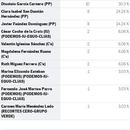
Dionisio García Carnero (PP)
10
30,3 %
Clara Isabel San Damián
8
24,24 %
Hernández (PP)
Javier Faúndez Domínguez (PP)
8
24,24 %
César Cocho de la Croix (IU)
2
6,06 %
(PODEMOS-IU-EQUO-CLIAS)
Valentín Iglesias Sánchez (C's)
2
6,06 %
Magdalena Fernández Ruano
2
6,06 %
(C's)
Ruth Míguez Ferrero (C's)
2
6,06 %
Marina Elizondo Esteban
1
3,03 %
(PODEMOS) (PODEMOS-IU-
EQUO-CLIAS)
Fernando José Martos Parra
1
3,03 %
(PODEMOS) (PODEMOS-IU-
EQUO-CLIAS)
Carmen María Menéndez Ledo
1
3,03 %
(RECORTES CERO-GRUPO
VERDE)