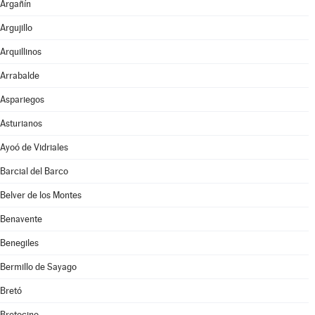
Argañín
Argujillo
Arquillinos
Arrabalde
Aspariegos
Asturianos
Ayoó de Vidriales
Barcial del Barco
Belver de los Montes
Benavente
Benegiles
Bermillo de Sayago
Bretó
Bretocino