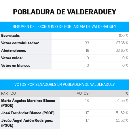
POBLADURA DE VALDERADUEY
RESUMEN DEL ESCRUTINIO DE POBLADURA DE VALDERADUEY
Escrutado:
100 %
Votos contabilizados:
33
67,35 %
Abstenciones:
16
32,65 %
Votos nulos:
0
0 %
Votos en blanco:
0
0 %
VOTOS POR SENADORES EN POBLADURA DE VALDERADUEY
PARTIDO
VOTOS
%
María Ángeles Martínez Blanco
18
54,55 %
(PSOE)
José Fernández Blanco (PSOE)
17
51,52 %
Jesús Ángel Antón Rodríguez
17
51,52 %
(PSOE)