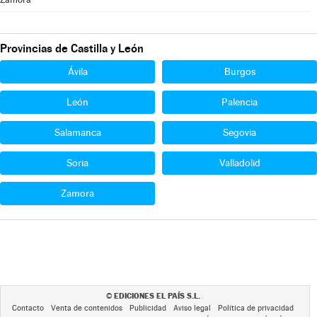
Provincias de Castilla y León
Ávila
Burgos
León
Palencia
Salamanca
Segovia
Soria
Valladolid
Zamora
EDICIONES EL PAÍS S.L.
©
Contacto
Venta de contenidos
Publicidad
Aviso legal
Política de privacidad