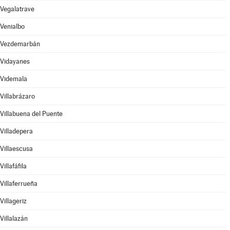
Vegalatrave
Venialbo
Vezdemarbán
Vidayanes
Videmala
Villabrázaro
Villabuena del Puente
Villadepera
Villaescusa
Villafáfila
Villaferrueña
Villageriz
Villalazán