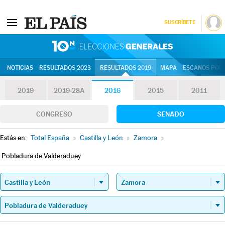
SUSCRÍBETE
10N | Eleccion
NOTICIAS
RESULTADOS 2023
RESULTADOS 2019
MAPA
ESCAÑOS POR 
2019
2019-28A
2016
2015
2011
CONGRESO
SENADO
Estás en:
Total España
»
Castilla y León
»
Zamora
»
Pobladura de Valderaduey