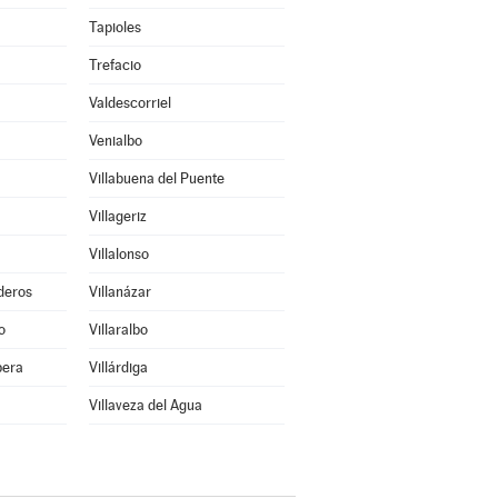
Tapioles
Trefacio
Valdescorriel
Venialbo
Villabuena del Puente
Villageriz
Villalonso
deros
Villanázar
o
Villaralbo
bera
Villárdiga
Villaveza del Agua