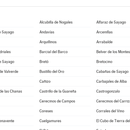
Alcubilla de Nogales
Alfaraz de Sayago
e Sayago
Andavías
Arcenillas
Arquillinos
Arrabalde
driales
Barcial del Barco
Belver de los Montes
de Sayago
Bretó
Bretocino
de Valverde
Bustillo del Oro
Cabañas de Sayago
Cañizo
Carbajales de Alba
de las Chanas
Castrillo de la Guareña
Castrogonzalo
Cerecinos de Campos
Cerecinos del Carriz
Coreses
Corrales del Vino
enavente
Cuelgamures
El Cubo de Tierra de