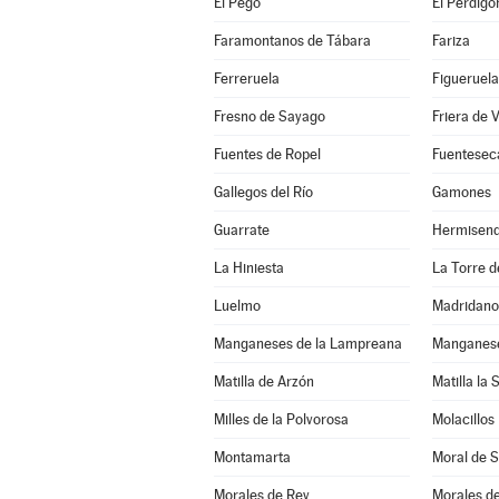
El Pego
El Perdigó
Faramontanos de Tábara
Fariza
Ferreruela
Figueruela
Fresno de Sayago
Friera de 
Fuentes de Ropel
Fuentesec
Gallegos del Río
Gamones
Guarrate
Hermisen
La Hiniesta
La Torre de
Luelmo
Madridano
Manganeses de la Lampreana
Manganese
Matilla de Arzón
Matilla la 
Milles de la Polvorosa
Molacillos
Montamarta
Moral de 
Morales de Rey
Morales d