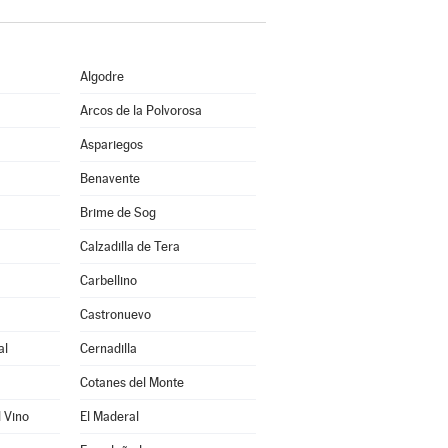
Algodre
Arcos de la Polvorosa
Aspariegos
Benavente
Brime de Sog
Calzadilla de Tera
Carbellino
Castronuevo
al
Cernadilla
Cotanes del Monte
l Vino
El Maderal