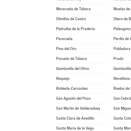
Moreruela de Tábara
Muelas de 
Olmillos de Castro
Otero de 
Pedralba de la Pradería
Peleagonz
Pereruela
Perilla de 
Pino del Oro
Pobladura 
Pozuelo de Tábara
Prado
Quintanilla del Olmo
Quintanill
Requejo
Revellinos
Robleda-Cervantes
Roelos de
San Agustín del Pozo
San Cebriá
San Martín de Valderaduey
San Miguel
Santa Clara de Avedillo
Santa Col
Santa María de la Vega
Santa Marí