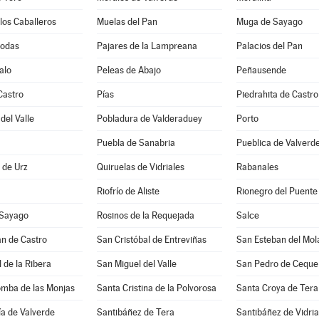
los Caballeros
Muelas del Pan
Muga de Sayago
Bodas
Pajares de la Lampreana
Palacios del Pan
alo
Peleas de Abajo
Peñausende
Castro
Pías
Piedrahita de Castro
del Valle
Pobladura de Valderaduey
Porto
Puebla de Sanabria
Pueblica de Valverd
a de Urz
Quiruelas de Vidriales
Rabanales
Riofrío de Aliste
Rionegro del Puente
 Sayago
Rosinos de la Requejada
Salce
n de Castro
San Cristóbal de Entreviñas
San Esteban del Mol
 de la Ribera
San Miguel del Valle
San Pedro de Ceque
omba de las Monjas
Santa Cristina de la Polvorosa
Santa Croya de Tera
a de Valverde
Santibáñez de Tera
Santibáñez de Vidria