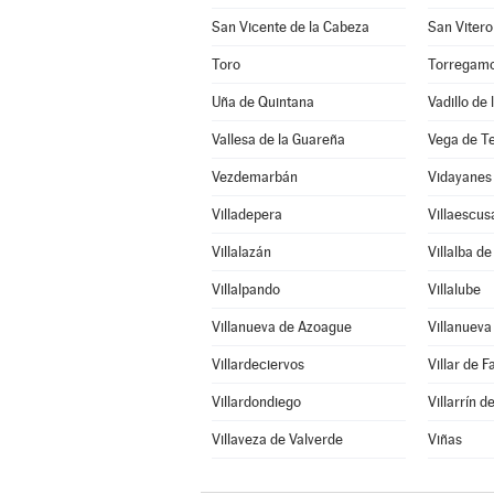
San Vicente de la Cabeza
San Vitero
Toro
Torregam
Uña de Quintana
Vadillo de
Vallesa de la Guareña
Vega de T
Vezdemarbán
Vidayanes
Villadepera
Villaescus
Villalazán
Villalba d
Villalpando
Villalube
Villanueva de Azoague
Villanuev
Villardeciervos
Villar de F
Villardondiego
Villarrín 
Villaveza de Valverde
Viñas