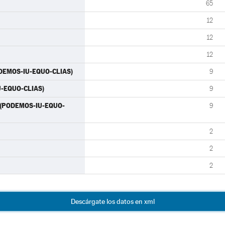
65
12
12
12
ODEMOS-IU-EQUO-CLIAS)
9
IU-EQUO-CLIAS)
9
) (PODEMOS-IU-EQUO-
9
2
2
2
Descárgate los datos en xml