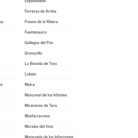
Espadañedo
Ferreras de Arriba
sa
Fresno de la Ribera
Fuentesaúco
Gallegos del Pan
Granucillo
La Bóveda de Toro
Lubián
ce
Malva
Manzanal de los Infantes
Micereces de Tera
Monfarracinos
Morales del Vino
Moreruela de los Infanzones