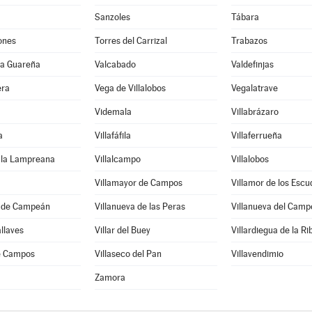
Sanzoles
Tábara
ones
Torres del Carrizal
Trabazos
 la Guareña
Valcabado
Valdefinjas
era
Vega de Villalobos
Vegalatrave
Videmala
Villabrázaro
a
Villafáfila
Villaferrueña
e la Lampreana
Villalcampo
Villalobos
Villamayor de Campos
Villamor de los Escu
a de Campeán
Villanueva de las Peras
Villanueva del Camp
allaves
Villar del Buey
Villardiegua de la Ri
de Campos
Villaseco del Pan
Villavendimio
Zamora