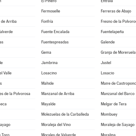
n
El Piñero
Entrala
Fermoselle
Ferreras de Abajo
 de Arriba
Fonfría
Fresno de la Polvoro
Valverde
Fuente Encalada
Fuentelapeña
as
Fuentespreadas
Galende
Gema
Granja de Moreruela
de
Jambrina
Justel
l Valle
Losacino
Losacio
s
Mahide
Maire de Castropon
s de la Polvorosa
Manzanal de Arriba
Manzanal del Barco
Seca
Mayalde
Melgar de Tera
Molezuelas de la Carballeda
Mombuey
Sayago
Moraleja del Vino
Moraleja de Sayago
e Toro
Morales de Valverde
Moralina