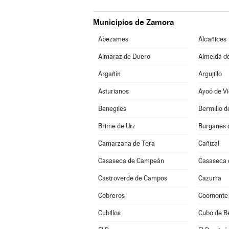
Municipios de Zamora
Abezames
Alcañices
Almaraz de Duero
Almeida d
Argañín
Argujillo
Asturianos
Ayoó de Vi
Benegiles
Bermillo 
Brime de Urz
Burganes 
Camarzana de Tera
Cañizal
Casaseca de Campeán
Casaseca 
Castroverde de Campos
Cazurra
Cobreros
Coomonte
Cubillos
Cubo de B