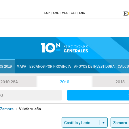
ESP
AME
MEX
CAT
ENG
S 2019
MAPA
ESCAÑOS POR PROVINCIA
APOYOS DE INVESTIDURA
CALCU
2019-28A
2016
2015
SO
Zamora
»
Villaferrueña