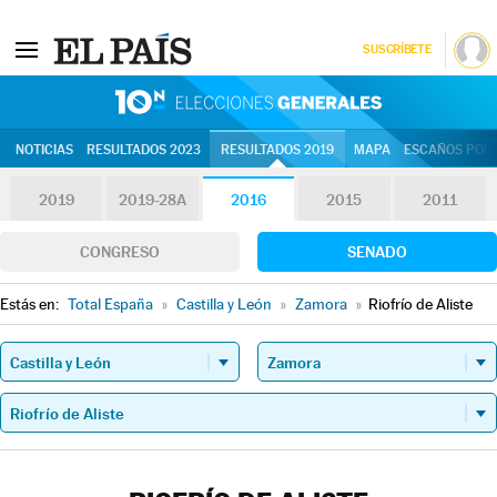
SUSCRÍBETE
10N | Eleccion
NOTICIAS
RESULTADOS 2023
RESULTADOS 2019
MAPA
ESCAÑOS POR 
2019
2019-28A
2016
2015
2011
CONGRESO
SENADO
Estás en:
Total España
»
Castilla y León
»
Zamora
»
Riofrío de Aliste