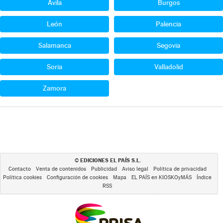
Ávila
Burgos
León
Palencia
Salamanca
Segovia
Soria
Valladolid
Zamora
EDICIONES EL PAÍS S.L.
©
Contacto
Venta de contenidos
Publicidad
Aviso legal
Política de privacidad
Política cookies
Configuración de cookies
Mapa
EL PAÍS en KIOSKOyMÁS
Índice
RSS