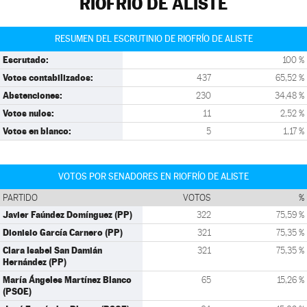
RIOFRÍO DE ALISTE
RESUMEN DEL ESCRUTINIO DE RIOFRÍO DE ALISTE
Escrutado:
100 %
Votos contabilizados:
437
65,52 %
Abstenciones:
230
34,48 %
Votos nulos:
11
2,52 %
Votos en blanco:
5
1,17 %
VOTOS POR SENADORES EN RIOFRÍO DE ALISTE
PARTIDO
VOTOS
%
Javier Faúndez Domínguez (PP)
322
75,59 %
Dionisio García Carnero (PP)
321
75,35 %
Clara Isabel San Damián
321
75,35 %
Hernández (PP)
María Ángeles Martínez Blanco
65
15,26 %
(PSOE)