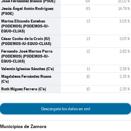
José Fernández Blanco (PSOE)
64
15,02 %
Jesús Ángel Antón Rodríguez
63
14,79 %
(PSOE)
Marina Elizondo Esteban
13
3,05 %
(PODEMOS) (PODEMOS-IU-
EQUO-CLIAS)
César Cocho de la Croix (IU)
13
3,05 %
(PODEMOS-IU-EQUO-CLIAS)
Fernando José Martos Parra
12
2,82 %
(PODEMOS) (PODEMOS-IU-
EQUO-CLIAS)
Valentín Iglesias Sánchez (C's)
11
2,58 %
Magdalena Fernández Ruano
10
2,35 %
(C's)
Ruth Míguez Ferrero (C's)
10
2,35 %
Descárgate los datos en xml
Municipios de Zamora