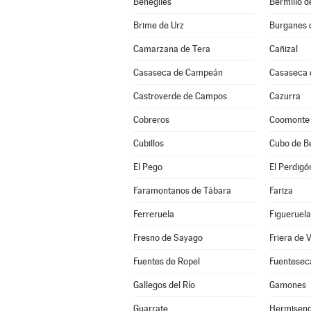
Benegiles
Bermillo 
Brime de Urz
Burganes 
Camarzana de Tera
Cañizal
Casaseca de Campeán
Casaseca 
Castroverde de Campos
Cazurra
Cobreros
Coomonte
Cubillos
Cubo de B
El Pego
El Perdigó
Faramontanos de Tábara
Fariza
Ferreruela
Figueruela
Fresno de Sayago
Friera de 
Fuentes de Ropel
Fuentesec
Gallegos del Río
Gamones
Guarrate
Hermisen