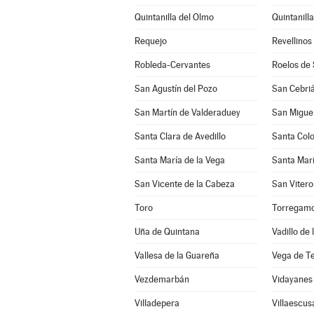
Quintanilla del Olmo
Quintanill
Requejo
Revellinos
Robleda-Cervantes
Roelos de
San Agustín del Pozo
San Cebriá
San Martín de Valderaduey
San Miguel
Santa Clara de Avedillo
Santa Col
Santa María de la Vega
Santa Marí
San Vicente de la Cabeza
San Vitero
Toro
Torregam
Uña de Quintana
Vadillo de
Vallesa de la Guareña
Vega de T
Vezdemarbán
Vidayanes
Villadepera
Villaescus