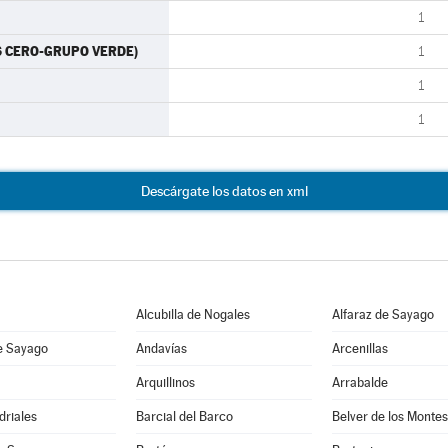
1
ES CERO-GRUPO VERDE)
1
1
1
Descárgate los datos en xml
Alcubilla de Nogales
Alfaraz de Sayago
e Sayago
Andavías
Arcenillas
Arquillinos
Arrabalde
driales
Barcial del Barco
Belver de los Montes