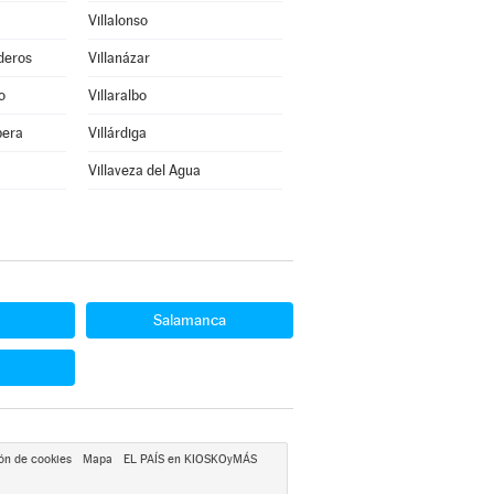
Villalonso
deros
Villanázar
o
Villaralbo
bera
Villárdiga
Villaveza del Agua
Salamanca
ón de cookies
Mapa
EL PAÍS en KIOSKOyMÁS