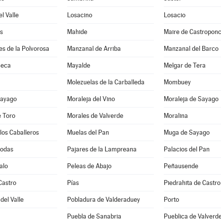
l Valle
Losacino
Losacio
s
Mahide
Maire de Castropon
s de la Polvorosa
Manzanal de Arriba
Manzanal del Barco
Seca
Mayalde
Melgar de Tera
Molezuelas de la Carballeda
Mombuey
Sayago
Moraleja del Vino
Moraleja de Sayago
e Toro
Morales de Valverde
Moralina
los Caballeros
Muelas del Pan
Muga de Sayago
Bodas
Pajares de la Lampreana
Palacios del Pan
alo
Peleas de Abajo
Peñausende
Castro
Pías
Piedrahita de Castro
del Valle
Pobladura de Valderaduey
Porto
Puebla de Sanabria
Pueblica de Valverd