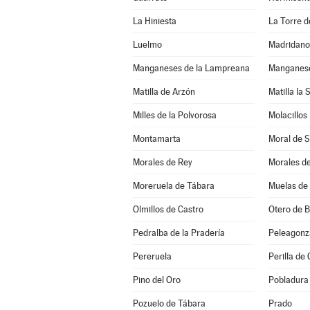
La Hiniesta
La Torre de
Luelmo
Madridano
Manganeses de la Lampreana
Manganese
Matilla de Arzón
Matilla la 
Milles de la Polvorosa
Molacillos
Montamarta
Moral de 
Morales de Rey
Morales d
Moreruela de Tábara
Muelas de 
Olmillos de Castro
Otero de 
Pedralba de la Pradería
Peleagonz
Pereruela
Perilla de 
Pino del Oro
Pobladura 
Pozuelo de Tábara
Prado