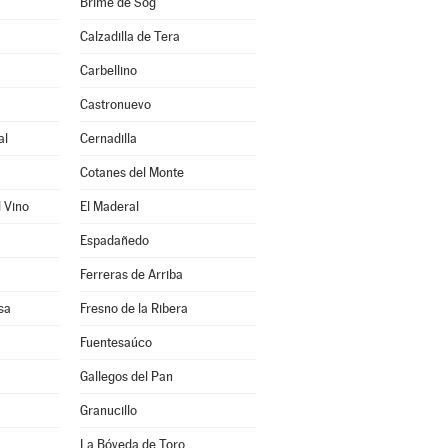
Brime de Sog
Calzadilla de Tera
Carbellino
Castronuevo
al
Cernadilla
Cotanes del Monte
l Vino
El Maderal
Espadañedo
Ferreras de Arriba
sa
Fresno de la Ribera
Fuentesaúco
Gallegos del Pan
Granucillo
La Bóveda de Toro