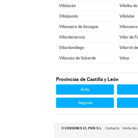
Villalazán
Villalba d
Villalpando
Villalube
Villanueva de Azoague
Villanuev
Villardeciervos
Villar de F
Villardondiego
Villarrín 
Villaveza de Valverde
Viñas
Provincias de Castilla y León
Ávila
Segovia
EDICIONES EL PAÍS S.L.
©
Contacto
Venta de 