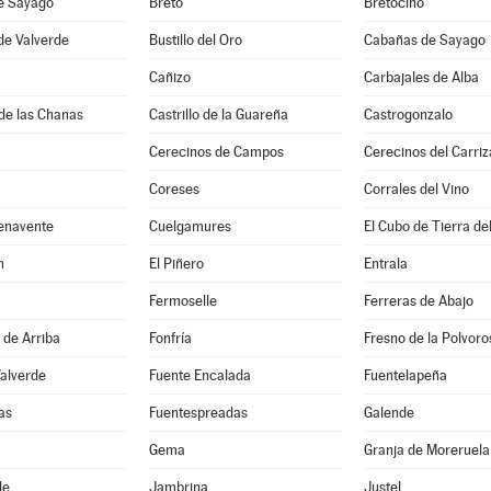
de Sayago
Bretó
Bretocino
de Valverde
Bustillo del Oro
Cabañas de Sayago
Cañizo
Carbajales de Alba
de las Chanas
Castrillo de la Guareña
Castrogonzalo
Cerecinos de Campos
Cerecinos del Carriz
Coreses
Corrales del Vino
enavente
Cuelgamures
El Cubo de Tierra de
n
El Piñero
Entrala
Fermoselle
Ferreras de Abajo
 de Arriba
Fonfría
Fresno de la Polvoro
Valverde
Fuente Encalada
Fuentelapeña
as
Fuentespreadas
Galende
Gema
Granja de Moreruela
de
Jambrina
Justel