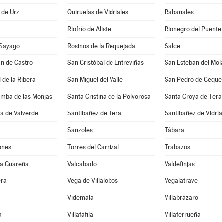
a de Urz
Quiruelas de Vidriales
Rabanales
Riofrío de Aliste
Rionegro del Puente
 Sayago
Rosinos de la Requejada
Salce
n de Castro
San Cristóbal de Entreviñas
San Esteban del Mol
 de la Ribera
San Miguel del Valle
San Pedro de Ceque
omba de las Monjas
Santa Cristina de la Polvorosa
Santa Croya de Tera
a de Valverde
Santibáñez de Tera
Santibáñez de Vidria
Sanzoles
Tábara
ones
Torres del Carrizal
Trabazos
 la Guareña
Valcabado
Valdefinjas
era
Vega de Villalobos
Vegalatrave
Videmala
Villabrázaro
a
Villafáfila
Villaferrueña