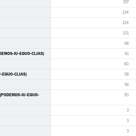
357
134
124
121
66
ODEMOS-IU-EQUO-CLIAS)
61
60
IU-EQUO-CLIAS)
58
56
) (PODEMOS-IU-EQUO-
50
3
3
3