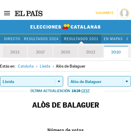
SUSCRÍBETE
Elecciones Cat
DIRECTO
RESULTADOS 2024
RESULTADOS 2021
EN MAPAS
C
2021
2017
2015
2012
2010
Estás en:
Cataluña
»
Lleida
»
Alòs de Balaguer
19.26
ÚLTIMA ACTUALIZACIÓN:
CEST
ALÒS DE BALAGUER
Número de votos