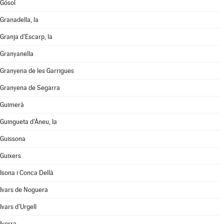
Gósol
Granadella, la
Granja d'Escarp, la
Granyanella
Granyena de les Garrigues
Granyena de Segarra
Guimerà
Guingueta d'Àneu, la
Guissona
Guixers
Isona i Conca Dellà
Ivars de Noguera
Ivars d'Urgell
Ivorra