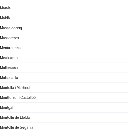
Maials
Maldà
Massalcoreig
Massoteres
Menàrguens
Miralcamp
Mollerussa
Molsosa, la
Montellà i Martinet
Montferrer i Castellbò
Montgai
Montoliu de Lleida
Montoliu de Segarra