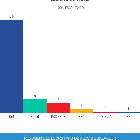
100
%
ESCRUTADO
59
9
7
3
1
1
CiU
RI.cat
PSC-PSOE
ERC
ICV-EUiA
PP
RESUMEN DEL ESCRUTINIO DE ALÒS DE BALAGUER