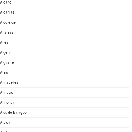
Alcanó
Alcarràs
Alcoletge
Alfarràs
Alfés
Algerri
Alguaire
Alins
Almacelles
Almatret
Almenar
Alòs de Balaguer
Alpicat