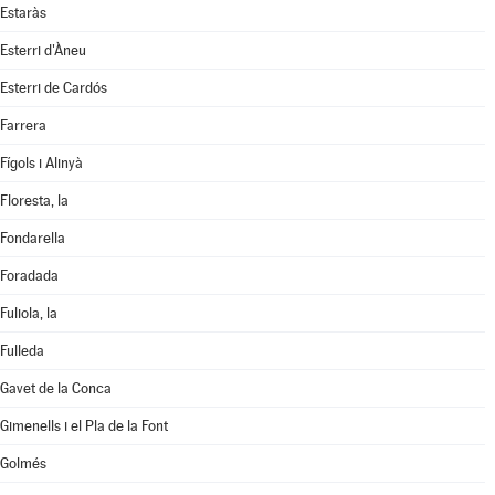
Estaràs
Esterri d'Àneu
Esterri de Cardós
Farrera
Fígols i Alinyà
Floresta, la
Fondarella
Foradada
Fuliola, la
Fulleda
Gavet de la Conca
Gimenells i el Pla de la Font
Golmés