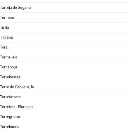
Tarroja de Segarra
Térmens
Tírvia
Tiurana
Torà
Torms, els
Tornabous
Torrebesses
Torre de Cabdella, la
Torrefarrera
Torrefeta i Florejacs
Torregrossa
Torrelameu