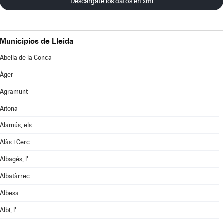
Descárgate los datos en xml
Municipios de Lleida
Abella de la Conca
Àger
Agramunt
Aitona
Alamús, els
Alàs i Cerc
Albagés, l'
Albatàrrec
Albesa
Albi, l'