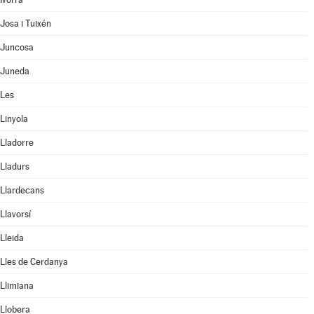
Josa i Tuixén
Juncosa
Juneda
Les
Linyola
Lladorre
Lladurs
Llardecans
Llavorsí
Lleida
Lles de Cerdanya
Llimiana
Llobera