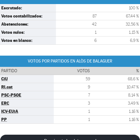
Escrutado:
100 %
Votos contabilizados:
87
67,44 %
Abstenciones:
42
32,56 %
Votos nulos:
1
1,15 %
Votos en blanco:
6
6,9 %
VOTOS POR PARTIDOS EN ALÒS DE BALAGUER
PARTIDO
VOTOS
%
CiU
59
68,6 %
RI.cat
9
10,47 %
PSC-PSOE
7
8,14 %
ERC
3
3,49 %
ICV-EUiA
1
1,16 %
PP
1
1,16 %