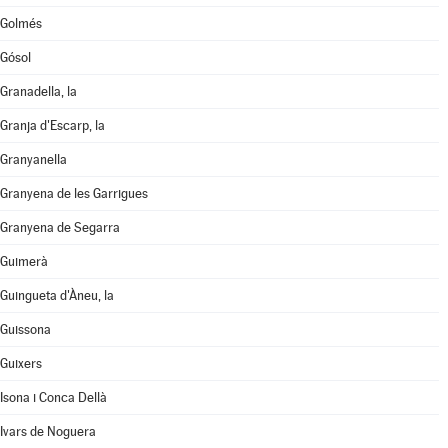
Golmés
Gósol
Granadella, la
Granja d'Escarp, la
Granyanella
Granyena de les Garrigues
Granyena de Segarra
Guimerà
Guingueta d'Àneu, la
Guissona
Guixers
Isona i Conca Dellà
Ivars de Noguera