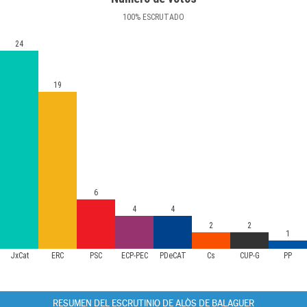
100
%
ESCRUTADO
24
19
6
4
4
2
2
1
JxCat
ERC
PSC
ECP-PEC
PDeCAT
Cs
CUP-G
PP
RESUMEN DEL ESCRUTINIO DE ALÒS DE BALAGUER