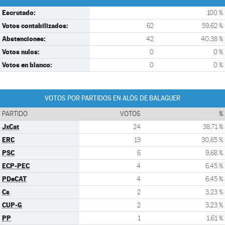
Escrutado:
100 %
Votos contabilizados:
62
59,62 %
Abstenciones:
42
40,38 %
Votos nulos:
0
0 %
Votos en blanco:
0
0 %
VOTOS POR PARTIDOS EN ALÒS DE BALAGUER
PARTIDO
VOTOS
%
JxCat
24
38,71 %
ERC
19
30,65 %
PSC
6
9,68 %
ECP-PEC
4
6,45 %
PDeCAT
4
6,45 %
Cs
2
3,23 %
CUP-G
2
3,23 %
PP
1
1,61 %