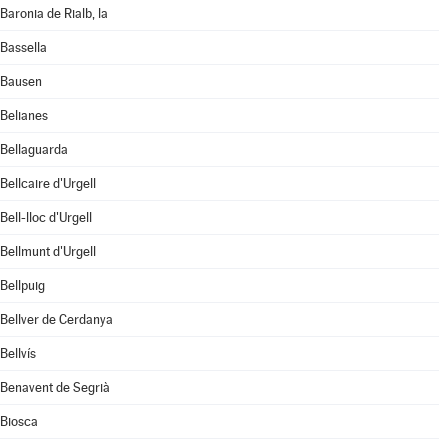
Baronia de Rialb, la
Bassella
Bausen
Belianes
Bellaguarda
Bellcaire d'Urgell
Bell-lloc d'Urgell
Bellmunt d'Urgell
Bellpuig
Bellver de Cerdanya
Bellvís
Benavent de Segrià
Biosca