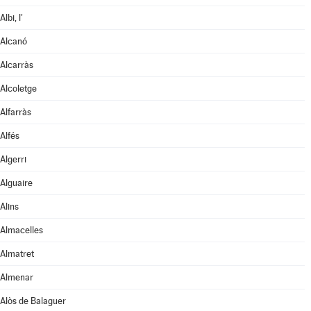
Albi, l'
Alcanó
Alcarràs
Alcoletge
Alfarràs
Alfés
Algerri
Alguaire
Alins
Almacelles
Almatret
Almenar
Alòs de Balaguer