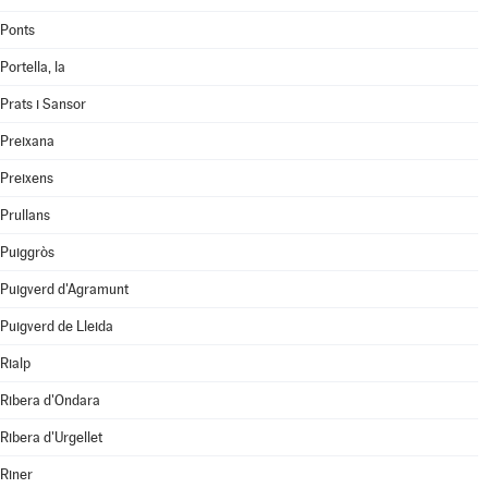
Ponts
Portella, la
Prats i Sansor
Preixana
Preixens
Prullans
Puiggròs
Puigverd d'Agramunt
Puigverd de Lleida
Rialp
Ribera d'Ondara
Ribera d'Urgellet
Riner