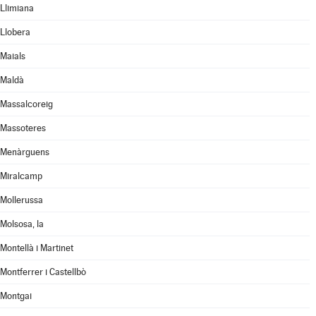
Llimiana
Llobera
Maials
Maldà
Massalcoreig
Massoteres
Menàrguens
Miralcamp
Mollerussa
Molsosa, la
Montellà i Martinet
Montferrer i Castellbò
Montgai