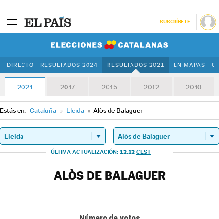
SUSCRÍBETE
Elecciones Cat
DIRECTO
RESULTADOS 2024
RESULTADOS 2021
EN MAPAS
C
2021
2017
2015
2012
2010
Estás en:
Cataluña
»
Lleida
»
Alòs de Balaguer
12.12
ÚLTIMA ACTUALIZACIÓN:
CEST
ALÒS DE BALAGUER
Número de votos