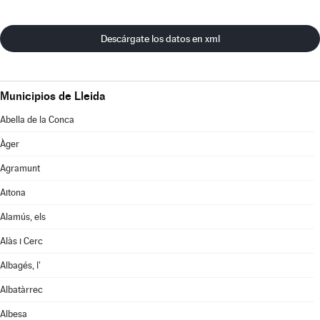
Descárgate los datos en xml
Municipios de Lleida
Abella de la Conca
Àger
Agramunt
Aitona
Alamús, els
Alàs i Cerc
Albagés, l'
Albatàrrec
Albesa