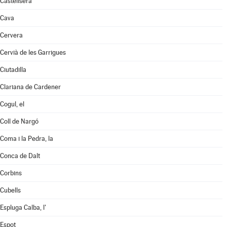
Castellserà
Cava
Cervera
Cervià de les Garrigues
Ciutadilla
Clariana de Cardener
Cogul, el
Coll de Nargó
Coma i la Pedra, la
Conca de Dalt
Corbins
Cubells
Espluga Calba, l'
Espot