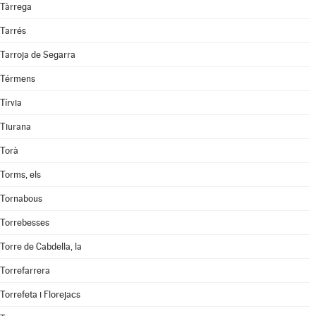
Tàrrega
Tarrés
Tarroja de Segarra
Térmens
Tírvia
Tiurana
Torà
Torms, els
Tornabous
Torrebesses
Torre de Cabdella, la
Torrefarrera
Torrefeta i Florejacs