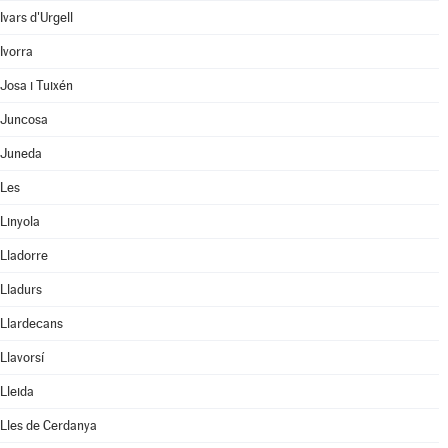
Ivars d'Urgell
Ivorra
Josa i Tuixén
Juncosa
Juneda
Les
Linyola
Lladorre
Lladurs
Llardecans
Llavorsí
Lleida
Lles de Cerdanya