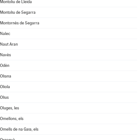
Montoliu de Lleida
Montoliu de Segarra
Montornès de Segarra
Nalec
Naut Aran
Navès
Odèn
Oliana
Oliola
Olius
Oluges, les
Omellons, els
Omells de na Gaia, els
Organyà