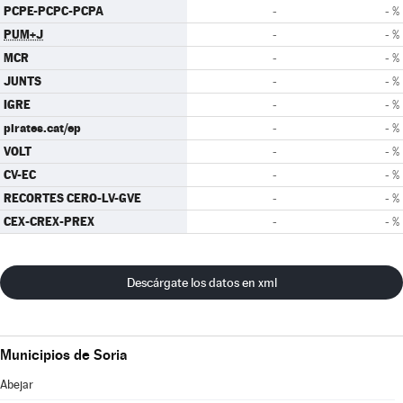
PCPE-PCPC-PCPA
-
- %
PUM+J
-
- %
MCR
-
- %
JUNTS
-
- %
IGRE
-
- %
pirates.cat/ep
-
- %
VOLT
-
- %
CV-EC
-
- %
RECORTES CERO-LV-GVE
-
- %
CEX-CREX-PREX
-
- %
Descárgate los datos en xml
Municipios de Soria
Abejar