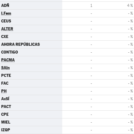
ADÑ
1
4 %
I.Fem
-
- %
CEUS
-
- %
ALTER
-
- %
CXE
-
- %
AHORA REPÚBLICAS
-
- %
CONTIGO
-
- %
PACMA
-
- %
SAIn
-
- %
PCTE
-
- %
FAC
-
- %
PH
-
- %
AxSÍ
-
- %
PACT
-
- %
CPE
-
- %
MIEL
-
- %
IZQP
-
- %