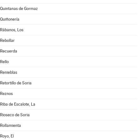
Quintanas de Gormaz
Quiñonería
Rábanos, Los
Rebollar
Recuerda
Rello
Renieblas
Retortillo de Soria
Reznos
Riba de Escalote, La
Rioseco de Soria
Rollamienta
Royo, El