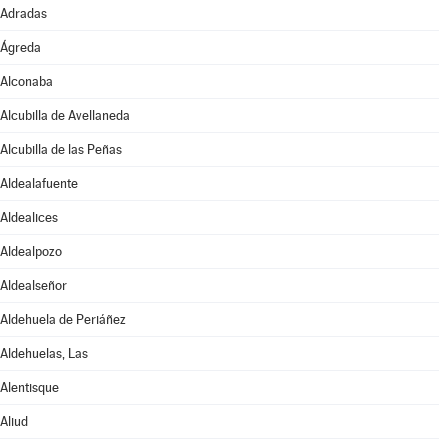
Adradas
Ágreda
Alconaba
Alcubilla de Avellaneda
Alcubilla de las Peñas
Aldealafuente
Aldealices
Aldealpozo
Aldealseñor
Aldehuela de Periáñez
Aldehuelas, Las
Alentisque
Aliud