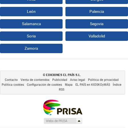
León
Palencia
Salamanca
Segovia
Soria
Valladolid
Zamora
EDICIONES EL PAÍS S.L.
©
Contacto
Venta de contenidos
Publicidad
Aviso legal
Política de privacidad
Política cookies
Configuración de cookies
Mapa
EL PAÍS en KIOSKOyMÁS
Índice
RSS