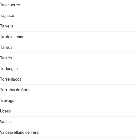
Tajahuerce
Tajueco
Talveila
Tardelcuende
Taroda
Tejado
Torlengua
Torreblacos
Torrubia de Soria
Trévago
Ucero
Vadillo
Valdeavellano de Tera