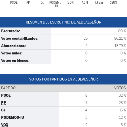
PSOE
PP
Cs
PODEMOS-
VOX
ADÑ
I.Fem
CEUS
IU
RESUMEN DEL ESCRUTINIO DE ALDEALSEÑOR
Escrutado:
100 %
Votos contabilizados:
25
86.21 %
Abstenciones:
4
13.79 %
Votos nulos:
0
0 %
Votos en blanco:
0
0 %
VOTOS POR PARTIDOS EN ALDEALSEÑOR
PARTIDO
VOTOS
PSOE
8
32 %
PP
7
28 %
Cs
4
16 %
PODEMOS-IU
3
12 %
VOX
2
8 %