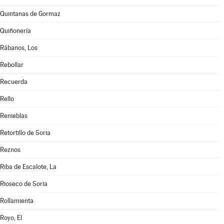
Quintanas de Gormaz
Quiñonería
Rábanos, Los
Rebollar
Recuerda
Rello
Renieblas
Retortillo de Soria
Reznos
Riba de Escalote, La
Rioseco de Soria
Rollamienta
Royo, El