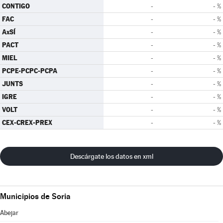
CONTIGO
-
- %
FAC
-
- %
AxSÍ
-
- %
PACT
-
- %
MIEL
-
- %
PCPE-PCPC-PCPA
-
- %
JUNTS
-
- %
IGRE
-
- %
VOLT
-
- %
CEX-CREX-PREX
-
- %
Descárgate los datos en xml
Municipios de Soria
Abejar