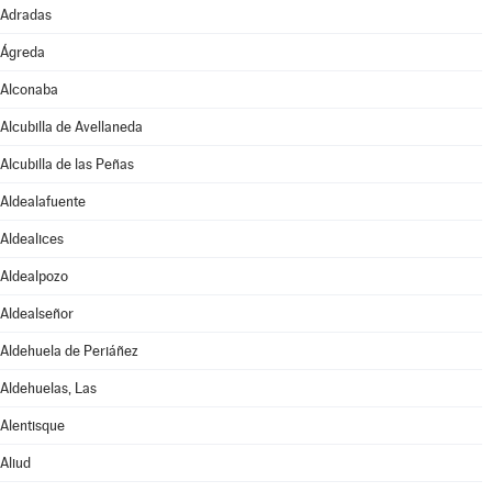
Adradas
Ágreda
Alconaba
Alcubilla de Avellaneda
Alcubilla de las Peñas
Aldealafuente
Aldealices
Aldealpozo
Aldealseñor
Aldehuela de Periáñez
Aldehuelas, Las
Alentisque
Aliud