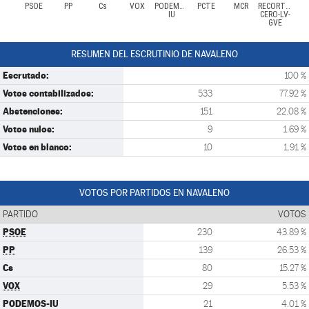
PSOE
PP
Cs
VOX
PODEMOS-
PCTE
MCR
RECORTES
IU
CERO-LV-
GVE
RESUMEN DEL ESCRUTINIO DE NAVALENO
Escrutado:
100 %
Votos contabilizados:
533
77.92 %
Abstenciones:
151
22.08 %
Votos nulos:
9
1.69 %
Votos en blanco:
10
1.91 %
VOTOS POR PARTIDOS EN NAVALENO
PARTIDO
VOTOS
PSOE
230
43.89 %
PP
139
26.53 %
Cs
80
15.27 %
VOX
29
5.53 %
PODEMOS-IU
21
4.01 %