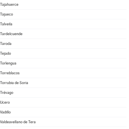
Tajahuerce
Tajueco
Talveila
Tardelcuende
Taroda
Tejado
Torlengua
Torreblacos
Torrubia de Soria
Trévago
Ucero
Vadillo
Valdeavellano de Tera