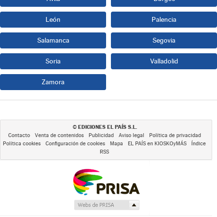
León
Palencia
Salamanca
Segovia
Soria
Valladolid
Zamora
EDICIONES EL PAÍS S.L.
©
Contacto
Venta de contenidos
Publicidad
Aviso legal
Política de privacidad
Política cookies
Configuración de cookies
Mapa
EL PAÍS en KIOSKOyMÁS
Índice
RSS