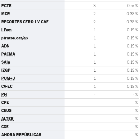
PCTE
3
0.57 %
MCR
2
0.38 %
RECORTES CERO-LV-GVE
2
0.38 %
I.Fem
1
0.19 %
pirates.cat/ep
1
0.19 %
ADÑ
1
0.19 %
PACMA
1
0.19 %
SAIn
1
0.19 %
IZQP
1
0.19 %
PUM+J
1
0.19 %
CV-EC
1
0.19 %
PH
-
- %
CPE
-
- %
CEUS
-
- %
ALTER
-
- %
CXE
-
- %
AHORA REPÚBLICAS
-
- %