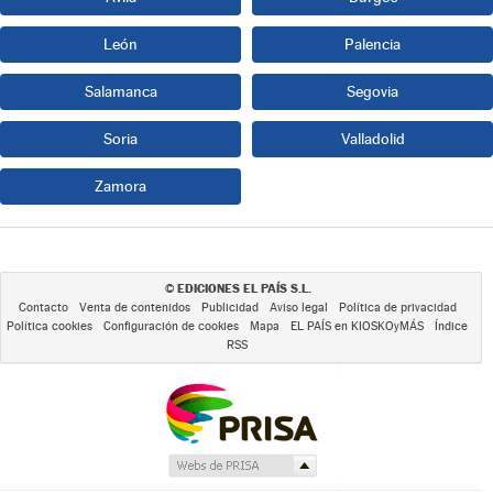
León
Palencia
Salamanca
Segovia
Soria
Valladolid
Zamora
EDICIONES EL PAÍS S.L.
©
Contacto
Venta de contenidos
Publicidad
Aviso legal
Política de privacidad
Política cookies
Configuración de cookies
Mapa
EL PAÍS en KIOSKOyMÁS
Índice
RSS