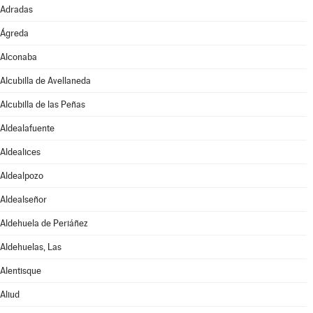
Adradas
Ágreda
Alconaba
Alcubilla de Avellaneda
Alcubilla de las Peñas
Aldealafuente
Aldealices
Aldealpozo
Aldealseñor
Aldehuela de Periáñez
Aldehuelas, Las
Alentisque
Aliud