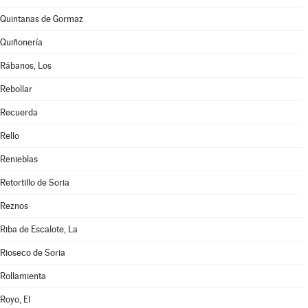
Quintanas de Gormaz
Quiñonería
Rábanos, Los
Rebollar
Recuerda
Rello
Renieblas
Retortillo de Soria
Reznos
Riba de Escalote, La
Rioseco de Soria
Rollamienta
Royo, El