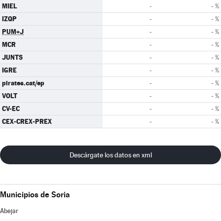
MIEL
-
- %
IZQP
-
- %
PUM+J
-
- %
MCR
-
- %
JUNTS
-
- %
IGRE
-
- %
pirates.cat/ep
-
- %
VOLT
-
- %
CV-EC
-
- %
CEX-CREX-PREX
-
- %
Descárgate los datos en xml
Municipios de Soria
Abejar