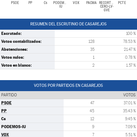
PSOE
PP
Cs
PODEMOS-
VOX
PACMA
RECORTES
PCTE
IU
CERO-LV-
GVE
RESUMEN DEL ESCRUTINIO DE CASAREJOS
Escrutado:
100 %
Votos contabilizados:
128
78.53 %
Abstenciones:
35
21.47 %
Votos nulos:
1
0.78 %
Votos en blanco:
2
1.57 %
VOTOS POR PARTIDOS EN CASAREJOS
PARTIDO
VOTOS
PSOE
47
37.01 %
PP
45
35.43 %
Cs
12
9.45 %
PODEMOS-IU
9
7.09 %
VOX
7
5.51 %