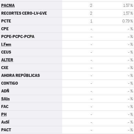
PACMA
2
1.57 %
RECORTES CERO-LV-GVE
2
1.57 %
PCTE
1
0.79 %
CPE
-
- %
PCPE-PCPC-PCPA
-
- %
I.Fem
-
- %
CEUS
-
- %
ALTER
-
- %
CXE
-
- %
AHORA REPÚBLICAS
-
- %
CONTIGO
-
- %
ADÑ
-
- %
SAIn
-
- %
FAC
-
- %
PH
-
- %
AxSÍ
-
- %
PACT
-
- %