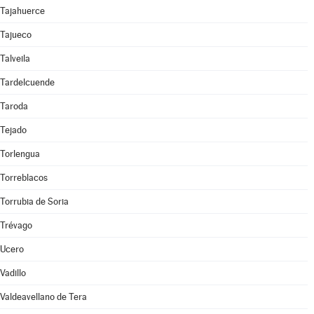
Tajahuerce
Tajueco
Talveila
Tardelcuende
Taroda
Tejado
Torlengua
Torreblacos
Torrubia de Soria
Trévago
Ucero
Vadillo
Valdeavellano de Tera