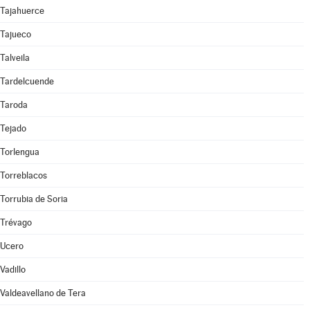
Tajahuerce
Tajueco
Talveila
Tardelcuende
Taroda
Tejado
Torlengua
Torreblacos
Torrubia de Soria
Trévago
Ucero
Vadillo
Valdeavellano de Tera