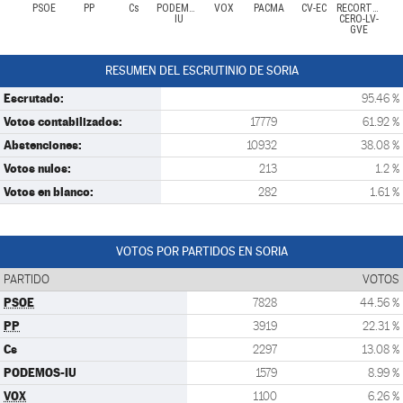
PSOE
PP
Cs
PODEMOS-
VOX
PACMA
CV-EC
RECORTES
IU
CERO-LV-
GVE
RESUMEN DEL ESCRUTINIO DE SORIA
Escrutado:
95.46 %
Votos contabilizados:
17779
61.92 %
Abstenciones:
10932
38.08 %
Votos nulos:
213
1.2 %
Votos en blanco:
282
1.61 %
VOTOS POR PARTIDOS EN SORIA
PARTIDO
VOTOS
PSOE
7828
44.56 %
PP
3919
22.31 %
Cs
2297
13.08 %
PODEMOS-IU
1579
8.99 %
VOX
1100
6.26 %