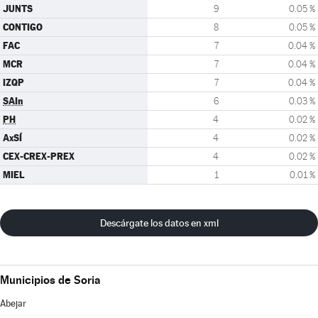
JUNTS
9
0.05 %
CONTIGO
8
0.05 %
FAC
7
0.04 %
MCR
7
0.04 %
IZQP
7
0.04 %
SAIn
6
0.03 %
PH
4
0.02 %
AxSÍ
4
0.02 %
CEX-CREX-PREX
4
0.02 %
MIEL
1
0.01 %
Descárgate los datos en xml
Municipios de Soria
Abejar