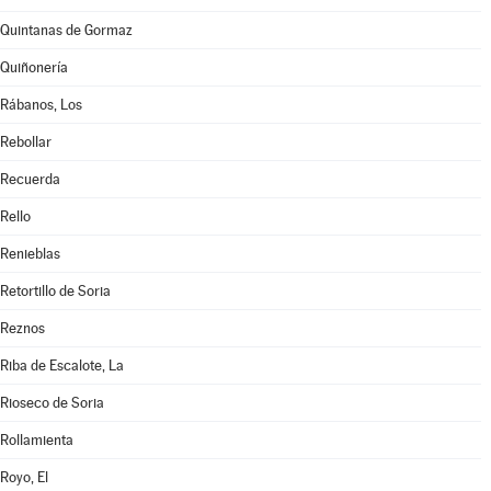
Quintanas de Gormaz
Quiñonería
Rábanos, Los
Rebollar
Recuerda
Rello
Renieblas
Retortillo de Soria
Reznos
Riba de Escalote, La
Rioseco de Soria
Rollamienta
Royo, El