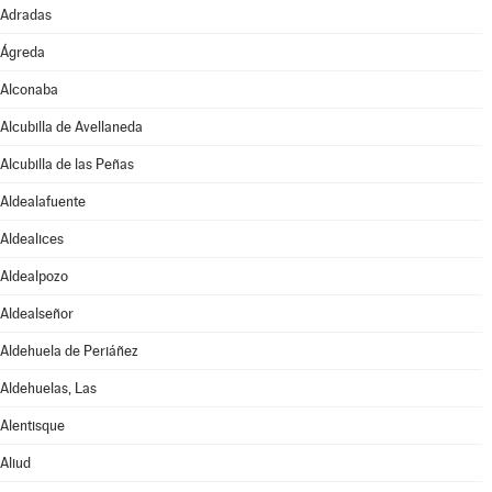
Adradas
Ágreda
Alconaba
Alcubilla de Avellaneda
Alcubilla de las Peñas
Aldealafuente
Aldealices
Aldealpozo
Aldealseñor
Aldehuela de Periáñez
Aldehuelas, Las
Alentisque
Aliud