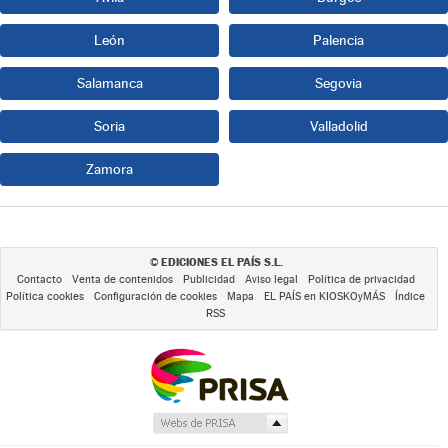
León
Palencia
Salamanca
Segovia
Soria
Valladolid
Zamora
EDICIONES EL PAÍS S.L.
©
Contacto
Venta de contenidos
Publicidad
Aviso legal
Política de privacidad
Política cookies
Configuración de cookies
Mapa
EL PAÍS en KIOSKOyMÁS
Índice
RSS