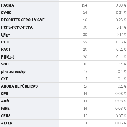
PACMA
154
0.88 %
CV-EC
54
0.31 %
RECORTES CERO-LV-GVE
40
0.23 %
PCPE-PCPC-PCPA
30
0.17 %
I.Fem
30
0.17 %
PCTE
22
0.13 %
PACT
20
0.11 %
PUM+J
20
0.11 %
VOLT
18
0.1 %
pirates.cat/ep
17
0.1 %
CXE
17
0.1 %
AHORA REPÚBLICAS
17
0.1 %
CPE
14
0.08 %
ADÑ
14
0.08 %
IGRE
14
0.08 %
CEUS
12
0.07 %
ALTER
11
0.06 %