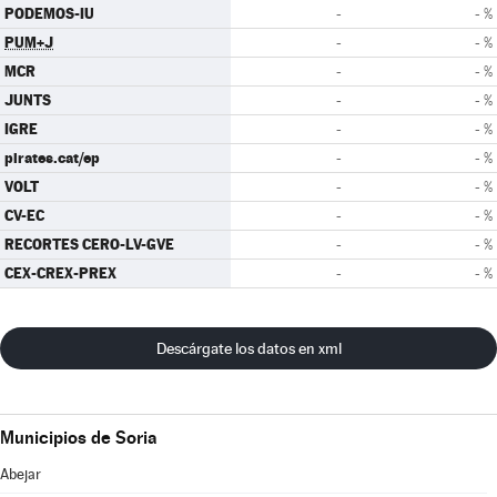
PODEMOS-IU
-
- %
PUM+J
-
- %
MCR
-
- %
JUNTS
-
- %
IGRE
-
- %
pirates.cat/ep
-
- %
VOLT
-
- %
CV-EC
-
- %
RECORTES CERO-LV-GVE
-
- %
CEX-CREX-PREX
-
- %
Descárgate los datos en xml
Municipios de Soria
Abejar