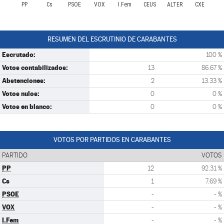
PP
Cs
PSOE
VOX
I.Fem
CEUS
ALTER
CXE
RESUMEN DEL ESCRUTINIO DE CARABANTES
Escrutado:
100 %
Votos contabilizados:
13
86.67 %
Abstenciones:
2
13.33 %
Votos nulos:
0
0 %
Votos en blanco:
0
0 %
VOTOS POR PARTIDOS EN CARABANTES
PARTIDO
VOTOS
PP
12
92.31 %
Cs
1
7.69 %
PSOE
-
- %
VOX
-
- %
I.Fem
-
- %