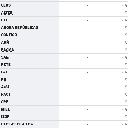
CEUS
-
- %
ALTER
-
- %
CXE
-
- %
AHORA REPÚBLICAS
-
- %
CONTIGO
-
- %
ADÑ
-
- %
PACMA
-
- %
SAIn
-
- %
PCTE
-
- %
FAC
-
- %
PH
-
- %
AxSÍ
-
- %
PACT
-
- %
CPE
-
- %
MIEL
-
- %
IZQP
-
- %
PCPE-PCPC-PCPA
-
- %