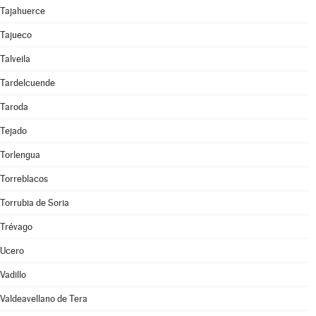
Tajahuerce
Tajueco
Talveila
Tardelcuende
Taroda
Tejado
Torlengua
Torreblacos
Torrubia de Soria
Trévago
Ucero
Vadillo
Valdeavellano de Tera