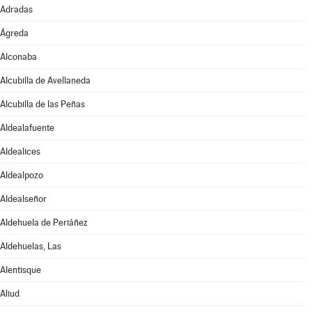
Adradas
Ágreda
Alconaba
Alcubilla de Avellaneda
Alcubilla de las Peñas
Aldealafuente
Aldealices
Aldealpozo
Aldealseñor
Aldehuela de Periáñez
Aldehuelas, Las
Alentisque
Aliud