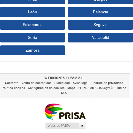
León
Palencia
Salamanca
Segovia
Soria
Valladolid
Zamora
EDICIONES EL PAÍS S.L.
©
Contacto
Venta de contenidos
Publicidad
Aviso legal
Política de privacidad
Política cookies
Configuración de cookies
Mapa
EL PAÍS en KIOSKOyMÁS
Índice
RSS