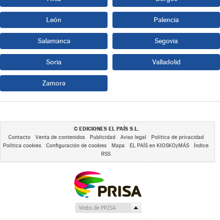
León
Palencia
Salamanca
Segovia
Soria
Valladolid
Zamora
EDICIONES EL PAÍS S.L.
©
Contacto
Venta de contenidos
Publicidad
Aviso legal
Política de privacidad
Política cookies
Configuración de cookies
Mapa
EL PAÍS en KIOSKOyMÁS
Índice
RSS