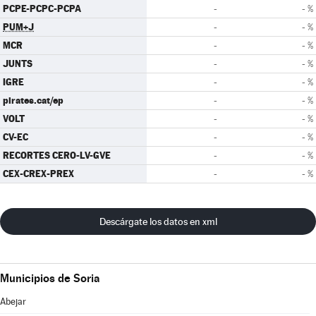
PCPE-PCPC-PCPA
-
- %
PUM+J
-
- %
MCR
-
- %
JUNTS
-
- %
IGRE
-
- %
pirates.cat/ep
-
- %
VOLT
-
- %
CV-EC
-
- %
RECORTES CERO-LV-GVE
-
- %
CEX-CREX-PREX
-
- %
Descárgate los datos en xml
Municipios de Soria
Abejar