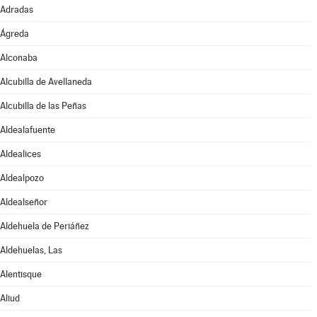
Adradas
Ágreda
Alconaba
Alcubilla de Avellaneda
Alcubilla de las Peñas
Aldealafuente
Aldealices
Aldealpozo
Aldealseñor
Aldehuela de Periáñez
Aldehuelas, Las
Alentisque
Aliud