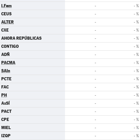
I.Fem
-
- %
CEUS
-
- %
ALTER
-
- %
CXE
-
- %
AHORA REPÚBLICAS
-
- %
CONTIGO
-
- %
ADÑ
-
- %
PACMA
-
- %
SAIn
-
- %
PCTE
-
- %
FAC
-
- %
PH
-
- %
AxSÍ
-
- %
PACT
-
- %
CPE
-
- %
MIEL
-
- %
IZQP
-
- %