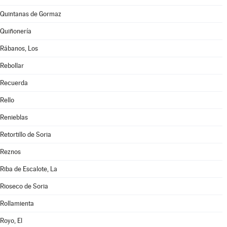
Quintanas de Gormaz
Quiñonería
Rábanos, Los
Rebollar
Recuerda
Rello
Renieblas
Retortillo de Soria
Reznos
Riba de Escalote, La
Rioseco de Soria
Rollamienta
Royo, El