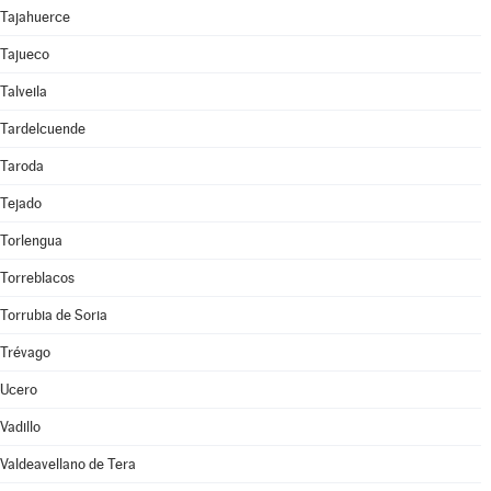
Tajahuerce
Tajueco
Talveila
Tardelcuende
Taroda
Tejado
Torlengua
Torreblacos
Torrubia de Soria
Trévago
Ucero
Vadillo
Valdeavellano de Tera