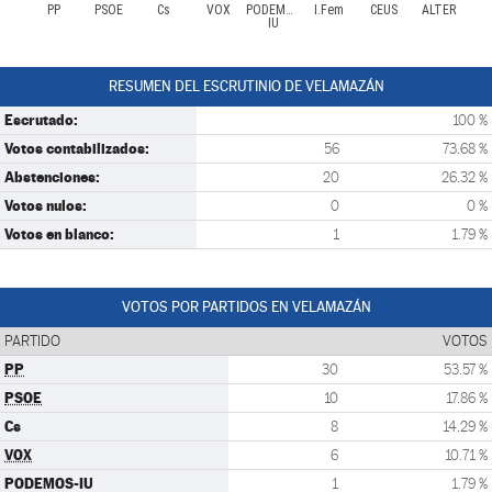
PP
PSOE
Cs
VOX
PODEMOS-
I.Fem
CEUS
ALTER
IU
RESUMEN DEL ESCRUTINIO DE VELAMAZÁN
Escrutado:
100 %
Votos contabilizados:
56
73.68 %
Abstenciones:
20
26.32 %
Votos nulos:
0
0 %
Votos en blanco:
1
1.79 %
VOTOS POR PARTIDOS EN VELAMAZÁN
PARTIDO
VOTOS
PP
30
53.57 %
PSOE
10
17.86 %
Cs
8
14.29 %
VOX
6
10.71 %
PODEMOS-IU
1
1.79 %