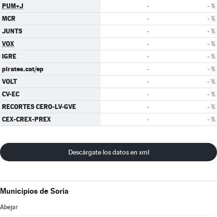
PUM+J
-
- %
MCR
-
- %
JUNTS
-
- %
VOX
-
- %
IGRE
-
- %
pirates.cat/ep
-
- %
VOLT
-
- %
CV-EC
-
- %
RECORTES CERO-LV-GVE
-
- %
CEX-CREX-PREX
-
- %
Descárgate los datos en xml
Municipios de Soria
Abejar