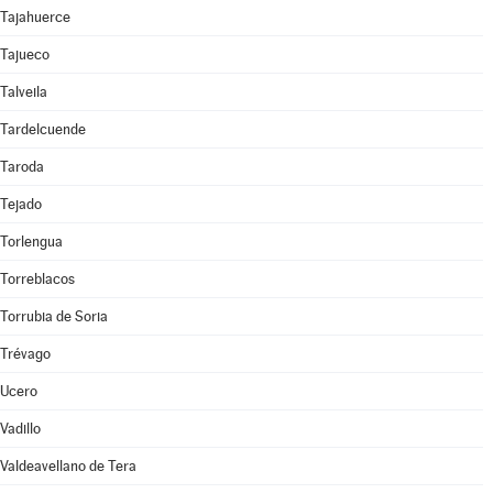
Tajahuerce
Tajueco
Talveila
Tardelcuende
Taroda
Tejado
Torlengua
Torreblacos
Torrubia de Soria
Trévago
Ucero
Vadillo
Valdeavellano de Tera