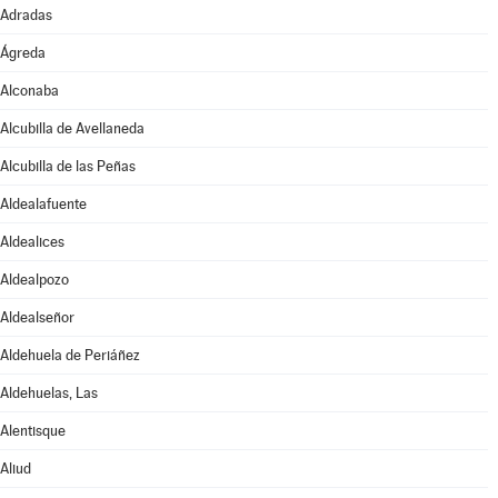
Adradas
Ágreda
Alconaba
Alcubilla de Avellaneda
Alcubilla de las Peñas
Aldealafuente
Aldealices
Aldealpozo
Aldealseñor
Aldehuela de Periáñez
Aldehuelas, Las
Alentisque
Aliud