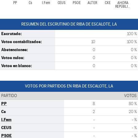
PP
Cs
I.Fem
CEUS
PSOE
ALTER
CXE
AHORA
REPÚBLICAS
RESUMEN DEL ESCRUTINIO DE RIBA DE ESCALOTE, LA
Escrutado:
100 %
Votos contabilizados:
10
100 %
Abstenciones:
0
0 %
Votos nulos:
0
0 %
Votos en blanco:
0
0 %
VOTOS POR PARTIDOS EN RIBA DE ESCALOTE, LA
PARTIDO
VOTOS
PP
8
80 %
Cs
2
20 %
I.Fem
-
- %
CEUS
-
- %
PSOE
-
- %