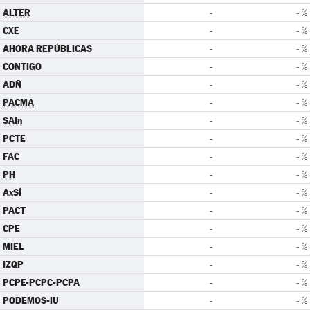
ALTER
-
- %
CXE
-
- %
AHORA REPÚBLICAS
-
- %
CONTIGO
-
- %
ADÑ
-
- %
PACMA
-
- %
SAIn
-
- %
PCTE
-
- %
FAC
-
- %
PH
-
- %
AxSÍ
-
- %
PACT
-
- %
CPE
-
- %
MIEL
-
- %
IZQP
-
- %
PCPE-PCPC-PCPA
-
- %
PODEMOS-IU
-
- %