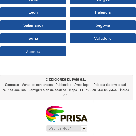
León
Palencia
Salamanca
Segovia
Soria
Valladolid
Zamora
EDICIONES EL PAÍS S.L.
©
Contacto
Venta de contenidos
Publicidad
Aviso legal
Política de privacidad
Política cookies
Configuración de cookies
Mapa
EL PAÍS en KIOSKOyMÁS
Índice
RSS