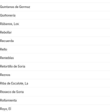
Quintanas de Gormaz
Quiñonería
Rábanos, Los
Rebollar
Recuerda
Rello
Renieblas
Retortillo de Soria
Reznos
Riba de Escalote, La
Rioseco de Soria
Rollamienta
Royo, El