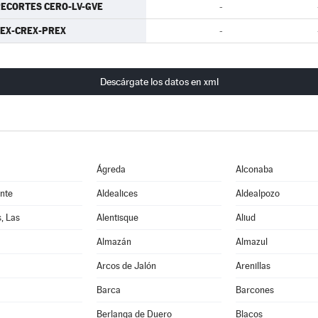
ECORTES CERO-LV-GVE
-
EX-CREX-PREX
-
Descárgate los datos en xml
Ágreda
Alconaba
nte
Aldealices
Aldealpozo
, Las
Alentisque
Aliud
Almazán
Almazul
Arcos de Jalón
Arenillas
Barca
Barcones
Berlanga de Duero
Blacos