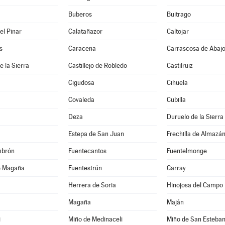
Buberos
Buitrago
el Pinar
Calatañazor
Caltojar
s
Caracena
Carrascosa de Abaj
de la Sierra
Castillejo de Robledo
Castilruiz
Cigudosa
Cihuela
Covaleda
Cubilla
Deza
Duruelo de la Sierra
Estepa de San Juan
Frechilla de Almazá
mbrón
Fuentecantos
Fuentelmonge
e Magaña
Fuentestrún
Garray
Herrera de Soria
Hinojosa del Campo
Magaña
Maján
i
Miño de Medinaceli
Miño de San Esteba