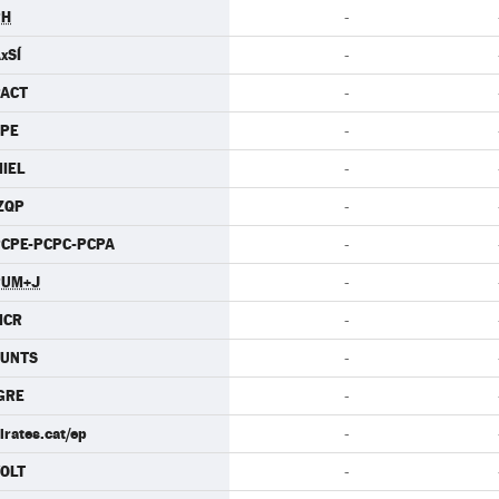
PH
-
xSÍ
-
PACT
-
CPE
-
IEL
-
ZQP
-
CPE-PCPC-PCPA
-
PUM+J
-
MCR
-
JUNTS
-
GRE
-
irates.cat/ep
-
OLT
-