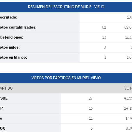
RESUMEN DEL ESCRUTINIO DE MURIEL VIEJO
scrutado:
10
otos contabilizados:
62
82.6
bstenciones:
13
17.3
otos nulos:
0
otos en blanco:
1
1.6
VOTOS POR PARTIDOS EN MURIEL VIEJO
ARTIDO
VOT
PSOE
27
43.5
PP
15
24.1
s
11
17.7
VOX
5
8.0