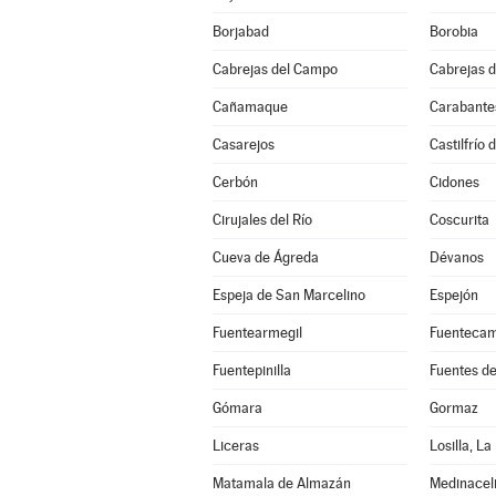
Borjabad
Borobia
Cabrejas del Campo
Cabrejas d
Cañamaque
Carabante
Casarejos
Castilfrío 
Cerbón
Cidones
Cirujales del Río
Coscurita
Cueva de Ágreda
Dévanos
Espeja de San Marcelino
Espejón
Fuentearmegil
Fuenteca
Fuentepinilla
Fuentes d
Gómara
Gormaz
Liceras
Losilla, La
Matamala de Almazán
Medinacel