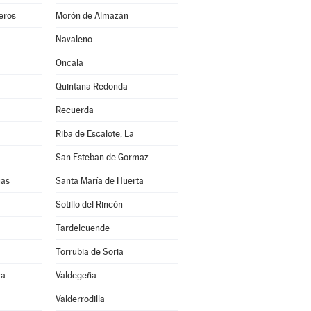
eros
Morón de Almazán
Navaleno
Oncala
Quintana Redonda
Recuerda
Riba de Escalote, La
San Esteban de Gormaz
uas
Santa María de Huerta
Sotillo del Rincón
Tardelcuende
Torrubia de Soria
ra
Valdegeña
Valderrodilla