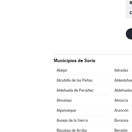
R
C
Municipios de Soria
Abejar
Adradas
Alcubilla de las Peñas
Aldealafue
Aldehuela de Periáñez
Aldehuelas
Almaluez
Almarza
Alpanseque
Arancón
Ausejo de la Sierra
Baraona
Bayubas de Arriba
Beratón