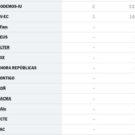
PODEMOS-IU
2
3.2
V-EC
1
1.6
.Fem
-
CEUS
-
LTER
-
XE
-
AHORA REPÚBLICAS
-
ONTIGO
-
ADÑ
-
PACMA
-
AIn
-
PCTE
-
AC
-