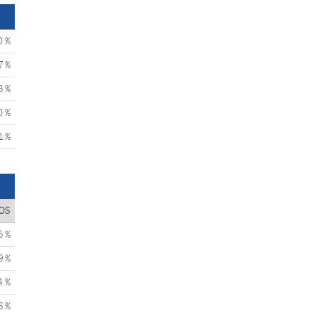
0 %
7 %
3 %
0 %
1 %
OS
5 %
9 %
4 %
6 %