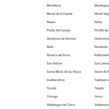
Momblona
Monteagudo
Muriel de la Fuente
Muriel Vie
Nepas
Nolay
Pinilla del Campo
Portillo de
Quintanas de Gormaz
Quiñonerí
Rello
Renieblas
Rioseco de Soria
Rollamien
San Felices
San Leona
Santa María de las Hoyas
Serón de 
Suellacabras
Tajahuerc
Taroda
Tejado
Trévago
Ucero
Valdelagua del Cerro
Valdemalu