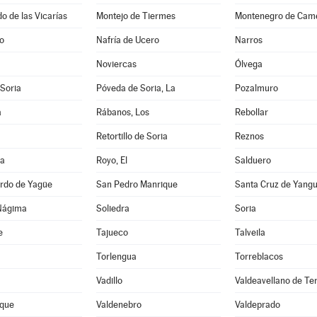
 de las Vicarías
Montejo de Tiermes
Montenegro de Cam
jo
Nafría de Ucero
Narros
Noviercas
Ólvega
 Soria
Póveda de Soria, La
Pozalmuro
a
Rábanos, Los
Rebollar
Retortillo de Soria
Reznos
ta
Royo, El
Salduero
rdo de Yagüe
San Pedro Manrique
Santa Cruz de Yang
Nágima
Soliedra
Soria
e
Tajueco
Talveila
Torlengua
Torreblacos
Vadillo
Valdeavellano de Te
que
Valdenebro
Valdeprado