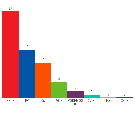
27
15
11
5
2
1
0
0
PSOE
PP
Cs
VOX
PODEMOS-
CV-EC
I.Fem
CEUS
IU