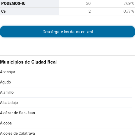
PODEMOS-IU
20
7,69 %
Cs
2
0,77 %
Descárgate los datos en xml
Municipios de Ciudad Real
Abenójar
Agudo
Alamillo
Albaladejo
Alcázar de San Juan
Alcoba
Alcolea de Calatrava