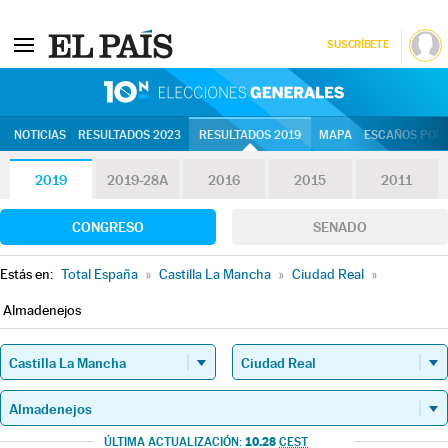
SUSCRÍBETE
10N | Eleccion
NOTICIAS
RESULTADOS 2023
RESULTADOS 2019
MAPA
ESCAÑOS POR 
2019
2019-28A
2016
2015
2011
CONGRESO
SENADO
Estás en:
Total España
»
Castilla La Mancha
»
Ciudad Real
»
Almadenejos
10.28
ÚLTIMA ACTUALIZACIÓN:
CEST