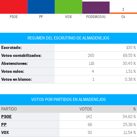
2
PSOE
PP
VOX
PODEMOS-IU
Cs
RESUMEN DEL ESCRUTINIO DE ALMADENEJOS
Escrutado:
100 %
Votos contabilizados:
265
69,55 %
Abstenciones:
116
30,45 %
Votos nulos:
4
1,51 %
Votos en blanco:
1
0,38 %
VOTOS POR PARTIDOS EN ALMADENEJOS
PARTIDO
VOTOS
%
PSOE
142
54,62 %
PP
66
25,38 %
VOX
30
11,54 %