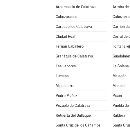
Argamasilla de Calatrava
Arroba de 
Cabezarados
Cabezarrub
Caracuel de Calatrava
Carrión de
Ciudad Real
Corral de 
Fernán Caballero
Fontanare
Granátula de Calatrava
Guadalme
Las Labores
La Solana
Luciana
Malagón
Miguelturra
Montiel
Pedro Muñoz
Picón
Pozuelo de Calatrava
Puebla de
Retuerta del Bullaque
Ruidera
Santa Cruz de los Cáñamos
Santa Cru