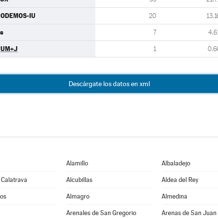
PODEMOS-IU
20
13,1
s
7
4,6
PUM+J
1
0,6
Descárgate los datos en xml
Alamillo
Albaladejo
 Calatrava
Alcubillas
Aldea del Rey
os
Almagro
Almedina
Arenales de San Gregorio
Arenas de San Juan