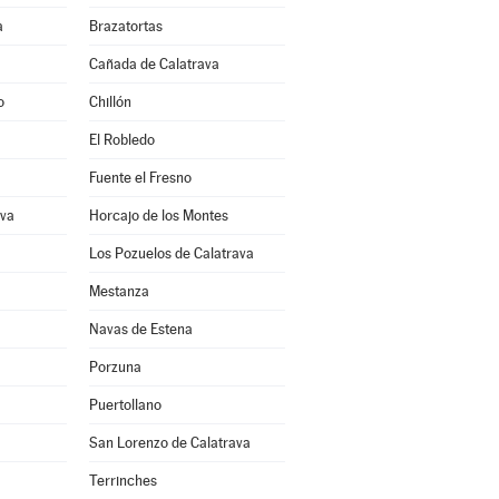
a
Brazatortas
Cañada de Calatrava
o
Chillón
El Robledo
Fuente el Fresno
ava
Horcajo de los Montes
Los Pozuelos de Calatrava
Mestanza
Navas de Estena
Porzuna
Puertollano
San Lorenzo de Calatrava
Terrinches