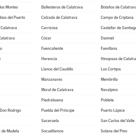
los Montes
Ballesteros de Calatrava
Bolaños de Calatrav
ias del Puerto
Calzada de Calatrava
Campo de Criptana
 Calatrava
Carrizosa
Castellar de Santiag
Calatrava
Cózar
Daimiel
jo
Fuencaliente
Fuenllana
z
Herencia
Hinojosas de Calatr
Llanos del Caudillo
Los Cortijos
Manzanares
Membrilla
Moral de Calatrava
Navalpino
Piedrabuena
Poblete
 Don Rodrigo
Puebla del Príncipe
Puerto Lápice
Saceruela
San Carlos del Valle
z de Mudela
Socuéllamos
Solana del Pino