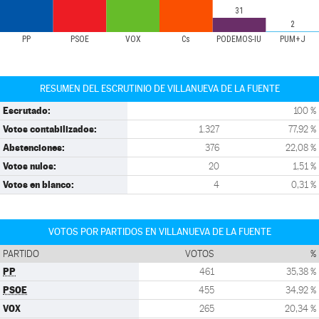
31
2
PP
PSOE
VOX
Cs
PODEMOS-IU
PUM+J
RESUMEN DEL ESCRUTINIO DE VILLANUEVA DE LA FUENTE
Escrutado:
100 %
Votos contabilizados:
1.327
77,92 %
Abstenciones:
376
22,08 %
Votos nulos:
20
1,51 %
Votos en blanco:
4
0,31 %
VOTOS POR PARTIDOS EN VILLANUEVA DE LA FUENTE
PARTIDO
VOTOS
%
PP
461
35,38 %
PSOE
455
34,92 %
VOX
265
20,34 %