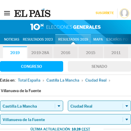
SUSCRÍBETE
10N | Eleccion
NOTICIAS
RESULTADOS 2023
RESULTADOS 2019
MAPA
ESCAÑOS POR 
2019
2019-28A
2016
2015
2011
CONGRESO
SENADO
Estás en:
Total España
»
Castilla La Mancha
»
Ciudad Real
»
Villanueva de la Fuente
10.28
ÚLTIMA ACTUALIZACIÓN:
CEST