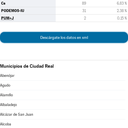
Cs
89
6,83 %
PODEMOS-IU
31
2,38 %
PUM+J
2
0,15 %
Descárgate los datos en xml
Municipios de Ciudad Real
Abenójar
Agudo
Alamillo
Albaladejo
Alcázar de San Juan
Alcoba