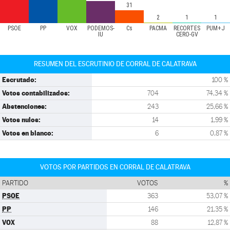
31
2
1
1
PSOE
PP
VOX
PODEMOS-
Cs
PACMA
RECORTES
PUM+J
IU
CERO-GV
RESUMEN DEL ESCRUTINIO DE CORRAL DE CALATRAVA
Escrutado:
100 %
Votos contabilizados:
704
74,34 %
Abstenciones:
243
25,66 %
Votos nulos:
14
1,99 %
Votos en blanco:
6
0,87 %
VOTOS POR PARTIDOS EN CORRAL DE CALATRAVA
PARTIDO
VOTOS
%
PSOE
363
53,07 %
PP
146
21,35 %
VOX
88
12,87 %