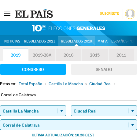
SUSCRÍBETE
10N | Eleccion
NOTICIAS
RESULTADOS 2023
RESULTADOS 2019
MAPA
ESCAÑOS POR 
2019
2019-28A
2016
2015
2011
CONGRESO
SENADO
Estás en:
Total España
»
Castilla La Mancha
»
Ciudad Real
»
Corral de Calatrava
10.28
ÚLTIMA ACTUALIZACIÓN:
CEST