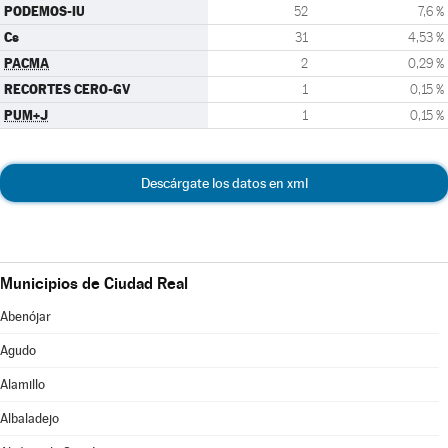
PODEMOS-IU
52
7,6 %
Cs
31
4,53 %
PACMA
2
0,29 %
RECORTES CERO-GV
1
0,15 %
PUM+J
1
0,15 %
Descárgate los datos en xml
Municipios de Ciudad Real
Abenójar
Agudo
Alamillo
Albaladejo