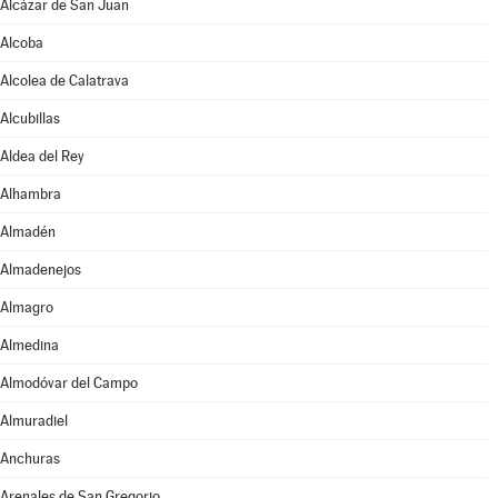
Alcázar de San Juan
Alcoba
Alcolea de Calatrava
Alcubillas
Aldea del Rey
Alhambra
Almadén
Almadenejos
Almagro
Almedina
Almodóvar del Campo
Almuradiel
Anchuras
Arenales de San Gregorio