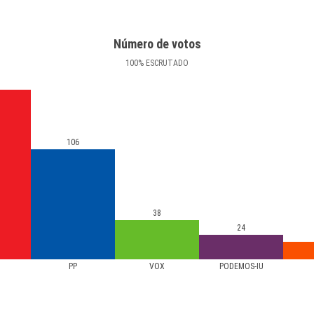
Número de votos
100
%
ESCRUTADO
106
38
24
PP
VOX
PODEMOS-IU