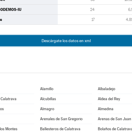
PODEMOS-IU
24
6,
s
17
4,8
Descárgate los datos en xml
Alamillo
Albaladejo
 Calatrava
Alcubillas
Aldea del Rey
os
Almagro
Almedina
Arenales de San Gregorio
Arenas de San Juan
los Montes
Ballesteros de Calatrava
Bolaños de Calatrav