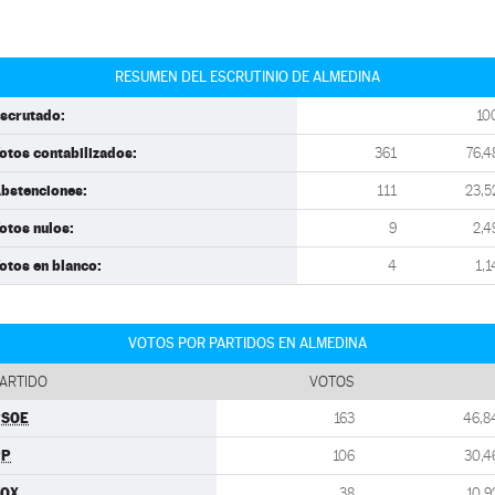
RESUMEN DEL ESCRUTINIO DE ALMEDINA
scrutado:
10
otos contabilizados:
361
76,4
bstenciones:
111
23,5
otos nulos:
9
2,4
otos en blanco:
4
1,1
VOTOS POR PARTIDOS EN ALMEDINA
ARTIDO
VOTOS
PSOE
163
46,8
PP
106
30,4
VOX
38
10,9