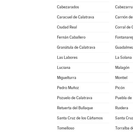
Cabezarados
Cabezarrub
Caracuel de Calatrava
Carrión de
Ciudad Real
Corral de 
Fernán Caballero
Fontanare
Granátula de Calatrava
Guadalme
Las Labores
La Solana
Luciana
Malagón
Miguelturra
Montiel
Pedro Muñoz
Picón
Pozuelo de Calatrava
Puebla de
Retuerta del Bullaque
Ruidera
Santa Cruz de los Cáñamos
Santa Cru
Tomelloso
Torralba d