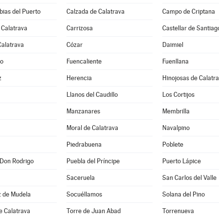
ias del Puerto
Calzada de Calatrava
Campo de Criptana
 Calatrava
Carrizosa
Castellar de Santiag
Calatrava
Cózar
Daimiel
jo
Fuencaliente
Fuenllana
z
Herencia
Hinojosas de Calatr
Llanos del Caudillo
Los Cortijos
Manzanares
Membrilla
Moral de Calatrava
Navalpino
Piedrabuena
Poblete
 Don Rodrigo
Puebla del Príncipe
Puerto Lápice
Saceruela
San Carlos del Valle
z de Mudela
Socuéllamos
Solana del Pino
e Calatrava
Torre de Juan Abad
Torrenueva