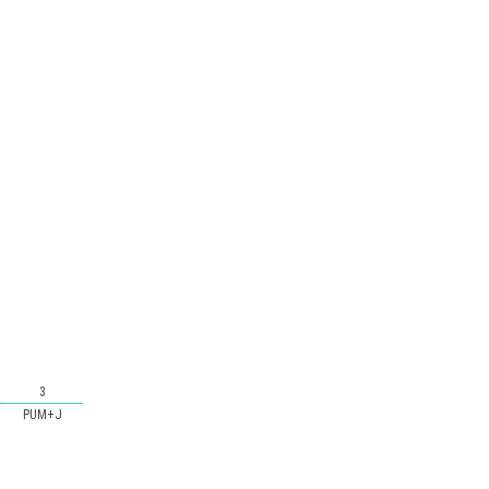
3
PUM+J