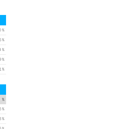
0 %
6 %
4 %
9 %
1 %
%
5 %
8 %
5 %