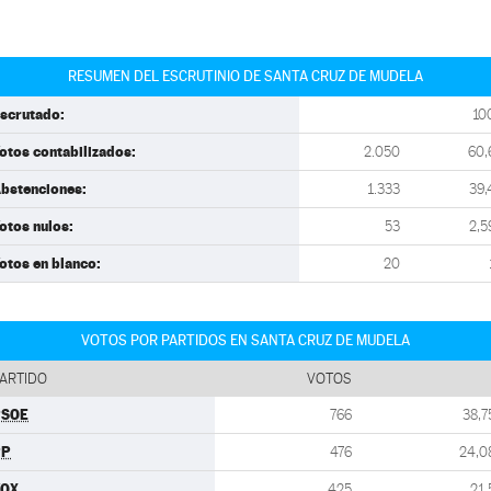
RESUMEN DEL ESCRUTINIO DE SANTA CRUZ DE MUDELA
scrutado:
10
otos contabilizados:
2.050
60,
bstenciones:
1.333
39,
otos nulos:
53
2,5
otos en blanco:
20
VOTOS POR PARTIDOS EN SANTA CRUZ DE MUDELA
ARTIDO
VOTOS
PSOE
766
38,7
PP
476
24,0
VOX
425
21,