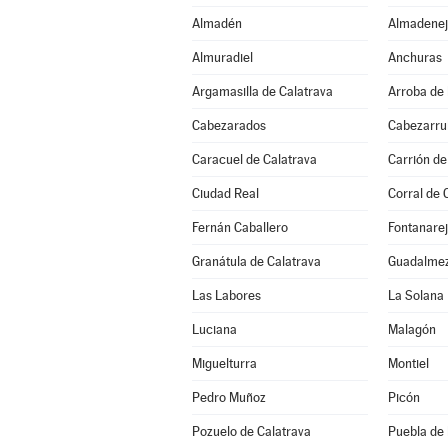
Almadén
Almadenej
Almuradiel
Anchuras
Argamasilla de Calatrava
Arroba de 
Cabezarados
Cabezarrub
Caracuel de Calatrava
Carrión de
Ciudad Real
Corral de 
Fernán Caballero
Fontanare
Granátula de Calatrava
Guadalme
Las Labores
La Solana
Luciana
Malagón
Miguelturra
Montiel
Pedro Muñoz
Picón
Pozuelo de Calatrava
Puebla de