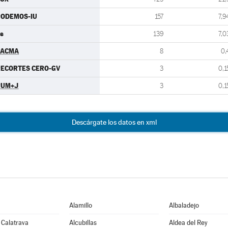
PODEMOS-IU
157
7,9
s
139
7,0
PACMA
8
0,
ECORTES CERO-GV
3
0,1
PUM+J
3
0,1
Descárgate los datos en xml
Alamillo
Albaladejo
 Calatrava
Alcubillas
Aldea del Rey