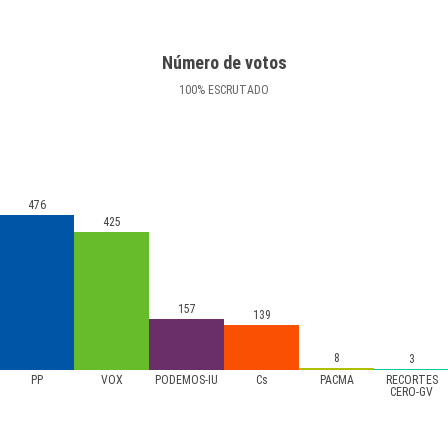
Número de votos
100
%
ESCRUTADO
476
425
157
139
8
3
PP
VOX
PODEMOS-IU
Cs
PACMA
RECORTES
CERO-GV