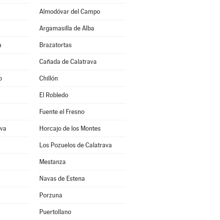
Almodóvar del Campo
Argamasilla de Alba
a
Brazatortas
Cañada de Calatrava
o
Chillón
El Robledo
Fuente el Fresno
ava
Horcajo de los Montes
Los Pozuelos de Calatrava
Mestanza
Navas de Estena
Porzuna
Puertollano