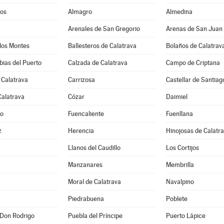
os
Almagro
Almedina
Arenales de San Gregorio
Arenas de San Juan
los Montes
Ballesteros de Calatrava
Bolaños de Calatrav
ias del Puerto
Calzada de Calatrava
Campo de Criptana
 Calatrava
Carrizosa
Castellar de Santiag
Calatrava
Cózar
Daimiel
jo
Fuencaliente
Fuenllana
z
Herencia
Hinojosas de Calatr
Llanos del Caudillo
Los Cortijos
Manzanares
Membrilla
Moral de Calatrava
Navalpino
Piedrabuena
Poblete
 Don Rodrigo
Puebla del Príncipe
Puerto Lápice