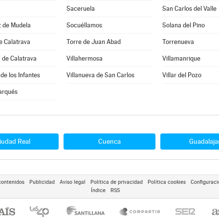
Saceruela
San Carlos del Valle
z de Mudela
Socuéllamos
Solana del Pino
e Calatrava
Torre de Juan Abad
Torrenueva
 de Calatrava
Villahermosa
Villamanrique
de los Infantes
Villanueva de San Carlos
Villar del Pozo
arqués
iudad Real
Cuenca
Guadalaja
contenidos
Publicidad
Aviso legal
Política de privacidad
Política cookies
Configuraci
Índice
RSS