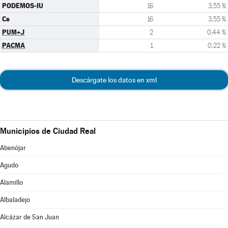
PODEMOS-IU
16
3,55 %
Cs
16
3,55 %
PUM+J
2
0,44 %
PACMA
1
0,22 %
Descárgate los datos en xml
Municipios de Ciudad Real
Abenójar
Agudo
Alamillo
Albaladejo
Alcázar de San Juan