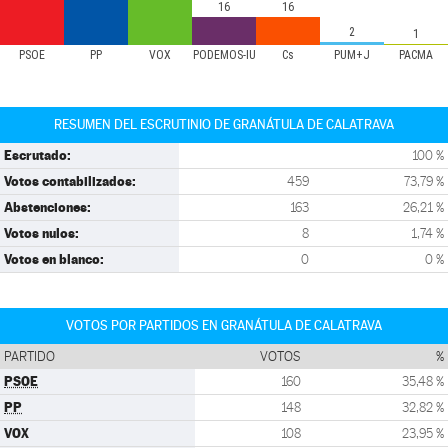
16
16
2
1
PSOE
PP
VOX
PODEMOS-IU
Cs
PUM+J
PACMA
RESUMEN DEL ESCRUTINIO DE GRANÁTULA DE CALATRAVA
Escrutado:
100 %
Votos contabilizados:
459
73,79 %
Abstenciones:
163
26,21 %
Votos nulos:
8
1,74 %
Votos en blanco:
0
0 %
VOTOS POR PARTIDOS EN GRANÁTULA DE CALATRAVA
PARTIDO
VOTOS
%
PSOE
160
35,48 %
PP
148
32,82 %
VOX
108
23,95 %