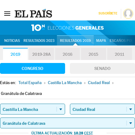
SUSCRÍBETE
10N | Eleccion
NOTICIAS
RESULTADOS 2023
RESULTADOS 2019
MAPA
ESCAÑOS POR 
2019
2019-28A
2016
2015
2011
CONGRESO
SENADO
Estás en:
Total España
»
Castilla La Mancha
»
Ciudad Real
»
Granátula de Calatrava
10.28
ÚLTIMA ACTUALIZACIÓN:
CEST