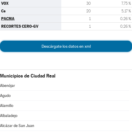
VOX
30
7,75 %
Cs
20
5,17 %
PACMA
1
0,26 %
RECORTES CERO-GV
1
0,26 %
Descárgate los datos en xml
Municipios de Ciudad Real
Abenójar
Agudo
Alamillo
Albaladejo
Alcázar de San Juan