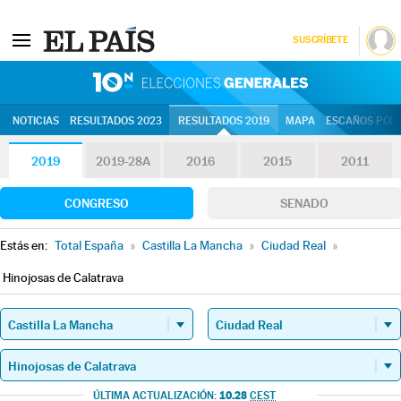
SUSCRÍBETE
10N | Eleccion
NOTICIAS
RESULTADOS 2023
RESULTADOS 2019
MAPA
ESCAÑOS POR 
2019
2019-28A
2016
2015
2011
CONGRESO
SENADO
Estás en:
Total España
»
Castilla La Mancha
»
Ciudad Real
»
Hinojosas de Calatrava
10.28
ÚLTIMA ACTUALIZACIÓN:
CEST