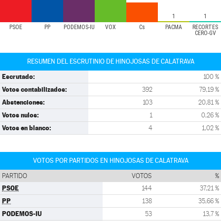
1
1
PSOE
PP
PODEMOS-IU
VOX
Cs
PACMA
RECORTES
CERO-GV
RESUMEN DEL ESCRUTINIO DE HINOJOSAS DE CALATRAVA
Escrutado:
100 %
Votos contabilizados:
392
79,19 %
Abstenciones:
103
20,81 %
Votos nulos:
1
0,26 %
Votos en blanco:
4
1,02 %
VOTOS POR PARTIDOS EN HINOJOSAS DE CALATRAVA
PARTIDO
VOTOS
%
PSOE
144
37,21 %
PP
138
35,66 %
PODEMOS-IU
53
13,7 %