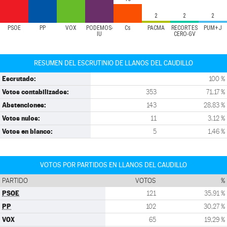
2
2
2
PSOE
PP
VOX
PODEMOS-
Cs
PACMA
RECORTES
PUM+J
IU
CERO-GV
RESUMEN DEL ESCRUTINIO DE LLANOS DEL CAUDILLO
Escrutado:
100 %
Votos contabilizados:
353
71,17 %
Abstenciones:
143
28,83 %
Votos nulos:
11
3,12 %
Votos en blanco:
5
1,46 %
VOTOS POR PARTIDOS EN LLANOS DEL CAUDILLO
PARTIDO
VOTOS
%
PSOE
121
35,91 %
PP
102
30,27 %
VOX
65
19,29 %