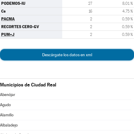
PODEMOS-IU
27
8,01 %
Cs
16
4,75 %
PACMA
2
0,59 %
RECORTES CERO-GV
2
0,59 %
PUM+J
2
0,59 %
Descárgate los datos en xml
Municipios de Ciudad Real
Abenójar
Agudo
Alamillo
Albaladejo