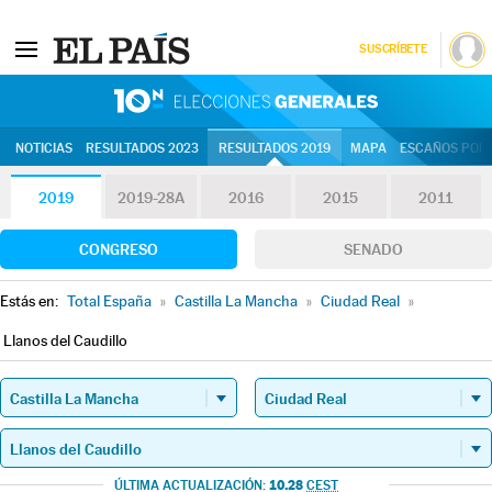
SUSCRÍBETE
10N | Eleccion
NOTICIAS
RESULTADOS 2023
RESULTADOS 2019
MAPA
ESCAÑOS POR 
2019
2019-28A
2016
2015
2011
CONGRESO
SENADO
Estás en:
Total España
»
Castilla La Mancha
»
Ciudad Real
»
Llanos del Caudillo
10.28
ÚLTIMA ACTUALIZACIÓN:
CEST