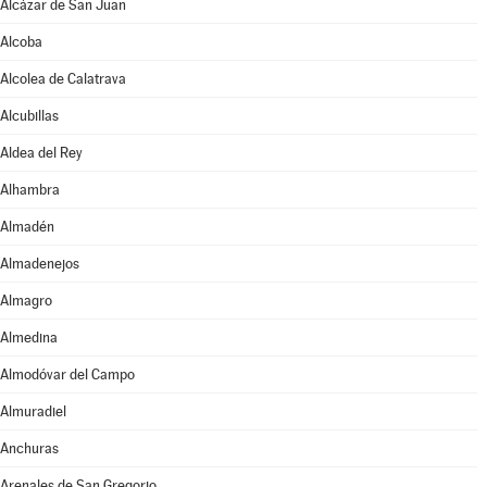
Alcázar de San Juan
Alcoba
Alcolea de Calatrava
Alcubillas
Aldea del Rey
Alhambra
Almadén
Almadenejos
Almagro
Almedina
Almodóvar del Campo
Almuradiel
Anchuras
Arenales de San Gregorio