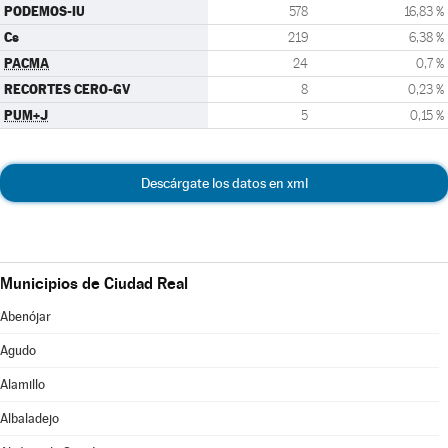
PODEMOS-IU
578
16,83 %
Cs
219
6,38 %
PACMA
24
0,7 %
RECORTES CERO-GV
8
0,23 %
PUM+J
5
0,15 %
Descárgate los datos en xml
Municipios de Ciudad Real
Abenójar
Agudo
Alamillo
Albaladejo