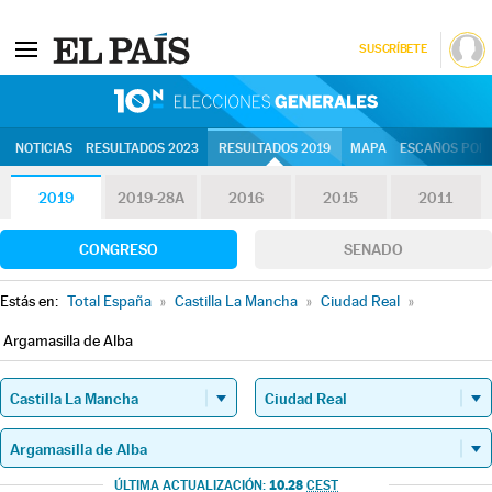
SUSCRÍBETE
10N | Eleccion
NOTICIAS
RESULTADOS 2023
RESULTADOS 2019
MAPA
ESCAÑOS POR 
2019
2019-28A
2016
2015
2011
CONGRESO
SENADO
Estás en:
Total España
»
Castilla La Mancha
»
Ciudad Real
»
Argamasilla de Alba
10.28
ÚLTIMA ACTUALIZACIÓN:
CEST