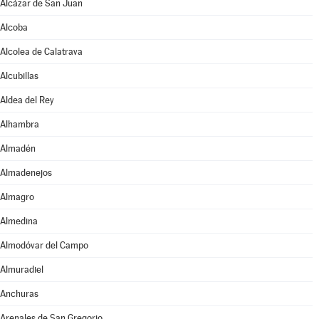
Alcázar de San Juan
Alcoba
Alcolea de Calatrava
Alcubillas
Aldea del Rey
Alhambra
Almadén
Almadenejos
Almagro
Almedina
Almodóvar del Campo
Almuradiel
Anchuras
Arenales de San Gregorio