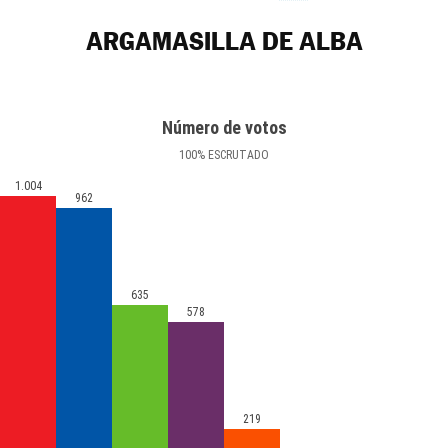
ARGAMASILLA DE ALBA
Número de votos
100
%
ESCRUTADO
1.004
962
635
578
219