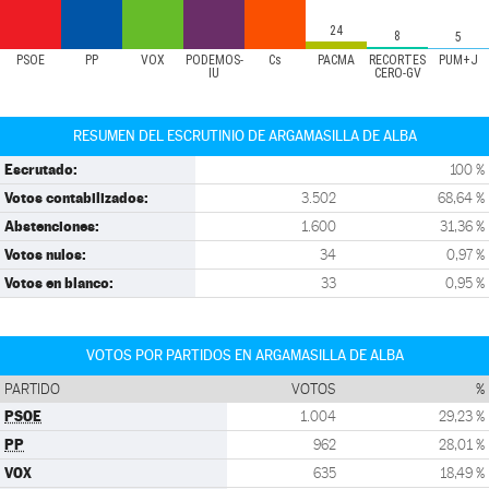
24
8
5
PSOE
PP
VOX
PODEMOS-
Cs
PACMA
RECORTES
PUM+J
IU
CERO-GV
RESUMEN DEL ESCRUTINIO DE ARGAMASILLA DE ALBA
Escrutado:
100 %
Votos contabilizados:
3.502
68,64 %
Abstenciones:
1.600
31,36 %
Votos nulos:
34
0,97 %
Votos en blanco:
33
0,95 %
VOTOS POR PARTIDOS EN ARGAMASILLA DE ALBA
PARTIDO
VOTOS
%
PSOE
1.004
29,23 %
PP
962
28,01 %
VOX
635
18,49 %