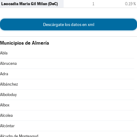
Leocadia Maria Gil Milan (DeC)
1
0,19 %
Descárgate los datos en xml
Municipios de Almería
Abla
Abrucena
Adra
Albánchez
Alboloduy
Albox
Alcolea
Alcóntar
Alcudia de Monteagud