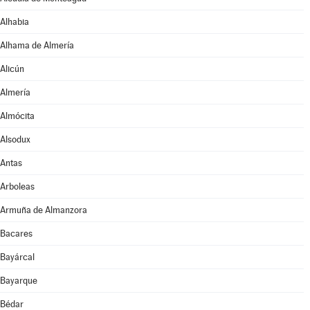
Alhabia
Alhama de Almería
Alicún
Almería
Almócita
Alsodux
Antas
Arboleas
Armuña de Almanzora
Bacares
Bayárcal
Bayarque
Bédar