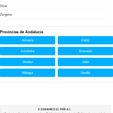
Vícar
Zurgena
Provincias de Andalucía
Almería
Cádiz
Córdoba
Granada
Huelva
Jaén
Málaga
Sevilla
EDICIONES EL PAÍS S.L.
©