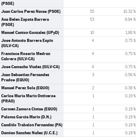
(PSOE)
Juan Carlos Perez Navas (PSOE)
55
10,32 %
Ana Belen Zapata Barrera
53
9,94 %
(PSOE)
Manuel Canton Gonzalez (UPyD)
10
1,88 %
Jose Antonio Barrera Espin
4
0,75 %
(IULV-CA)
Francisca Rosario Medran
4
0,75 %
Cabrera (IULV-CA)
Jose Camacho Viudez (IULV-CA)
4
0,75 %
Juan Sebastian Fernandez
3
0,56 %
Prados (EQUO)
Manuel Perez Sola (EQUO)
2
0,38 %
Carlos Maria Marin Ontiveros
1
0,19 %
(PRAO)
Carmen Zamora Cintas (EQUO)
1
0,19 %
Paloma Garcia Marin (D.N.)
1
0,19 %
Candido Trabalon Fernandez (PA)
1
0,19 %
Damian Sanchez Nuñez (U.C.E.)
1
0,19 %