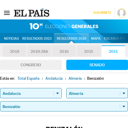
SUSCRÍBETE
10N | Eleccion
NOTICIAS
RESULTADOS 2023
RESULTADOS 2019
MAPA
ESCAÑOS POR 
2019
2019-28A
2016
2015
2011
CONGRESO
SENADO
Estás en:
Total España
»
Andalucía
»
Almería
»
Benizalón