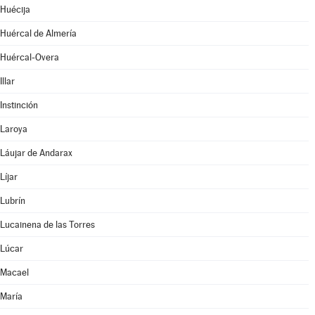
Huécija
Huércal de Almería
Huércal-Overa
Illar
Instinción
Laroya
Láujar de Andarax
Líjar
Lubrín
Lucainena de las Torres
Lúcar
Macael
María