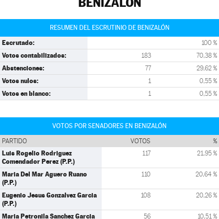
BENIZALÓN
RESUMEN DEL ESCRUTINIO DE BENIZALÓN
Escrutado:
100 %
Votos contabilizados:
183
70,38 %
Abstenciones:
77
29,62 %
Votos nulos:
1
0,55 %
Votos en blanco:
1
0,55 %
VOTOS POR SENADORES EN BENIZALÓN
PARTIDO
VOTOS
%
Luis Rogelio Rodriguez
117
21,95 %
Comendador Perez (P.P.)
Maria Del Mar Aguero Ruano
110
20,64 %
(P.P.)
Eugenio Jesus Gonzalvez Garcia
108
20,26 %
(P.P.)
Maria Petronila Sanchez Garcia
56
10,51 %