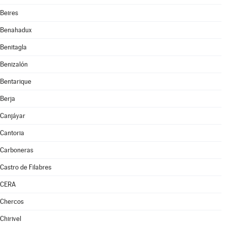
Beires
Benahadux
Benitagla
Benizalón
Bentarique
Berja
Canjáyar
Cantoria
Carboneras
Castro de Filabres
CERA
Chercos
Chirivel