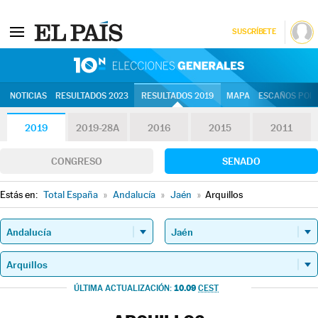
SUSCRÍBETE
10N | Eleccion
NOTICIAS
RESULTADOS 2023
RESULTADOS 2019
MAPA
ESCAÑOS POR 
2019
2019-28A
2016
2015
2011
CONGRESO
SENADO
Estás en:
Total España
»
Andalucía
»
Jaén
»
Arquillos
10.09
ÚLTIMA ACTUALIZACIÓN:
CEST