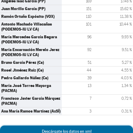
Ángeles Isac García (PP)
169
17,48 %
Juan Morillo García (PP)
151
15,62 %
Ramón Ortuño Expósito (VOX)
110
11,38 %
Antonio Machado Villacañas
101
10,44 %
(PODEMOS-IU LV CA)
María Mercedes García Begara
96
9,93 %
(PODEMOS-IU LV CA)
María Encarnación Merelo Jerez
92
9,51 %
(PODEMOS-IU LV CA)
Bruno García Pérez (Cs)
51
5,27 %
Rosel Jiménez Ruíz (Cs)
44
4,55 %
Pedro Gallardo Núñez (Cs)
39
4,03 %
María José Torres Mayorga
13
1,34 %
(PACMA)
Francisco Javier García Márquez
7
0,72 %
(PACMA)
Ana María Ramos Martínez (AxSÍ)
3
0,31 %
Descárgate los datos en xml