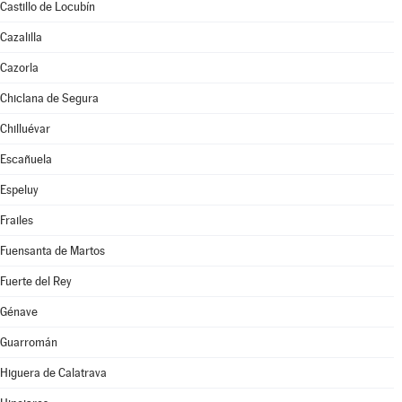
Castillo de Locubín
Cazalilla
Cazorla
Chiclana de Segura
Chilluévar
Escañuela
Espeluy
Frailes
Fuensanta de Martos
Fuerte del Rey
Génave
Guarromán
Higuera de Calatrava