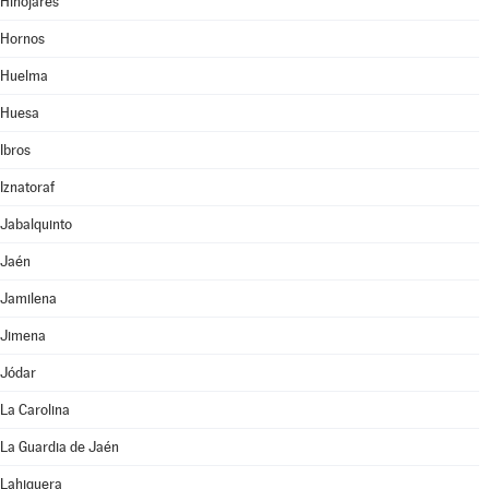
Hinojares
Hornos
Huelma
Huesa
Ibros
Iznatoraf
Jabalquinto
Jaén
Jamilena
Jimena
Jódar
La Carolina
La Guardia de Jaén
Lahiguera