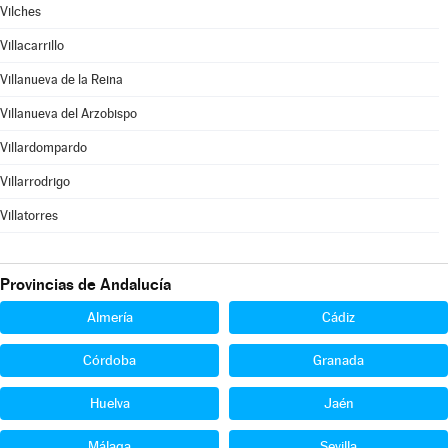
Vilches
Villacarrillo
Villanueva de la Reina
Villanueva del Arzobispo
Villardompardo
Villarrodrigo
Villatorres
Provincias de Andalucía
Almería
Cádiz
Córdoba
Granada
Huelva
Jaén
Málaga
Sevilla