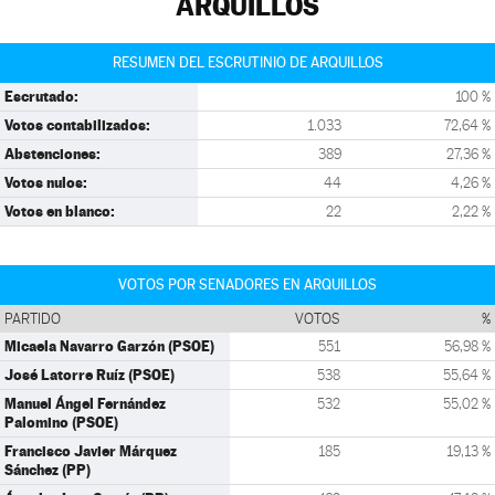
ARQUILLOS
RESUMEN DEL ESCRUTINIO DE ARQUILLOS
Escrutado:
100 %
Votos contabilizados:
1.033
72,64 %
Abstenciones:
389
27,36 %
Votos nulos:
44
4,26 %
Votos en blanco:
22
2,22 %
VOTOS POR SENADORES EN ARQUILLOS
PARTIDO
VOTOS
%
Micaela Navarro Garzón (PSOE)
551
56,98 %
José Latorre Ruíz (PSOE)
538
55,64 %
Manuel Ángel Fernández
532
55,02 %
Palomino (PSOE)
Francisco Javier Márquez
185
19,13 %
Sánchez (PP)