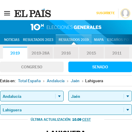
SUSCRÍBETE
10N | Eleccion
NOTICIAS
RESULTADOS 2023
RESULTADOS 2019
MAPA
ESCAÑOS POR 
2019
2019-28A
2016
2015
2011
CONGRESO
SENADO
Estás en:
Total España
»
Andalucía
»
Jaén
»
Lahiguera
10.09
ÚLTIMA ACTUALIZACIÓN:
CEST