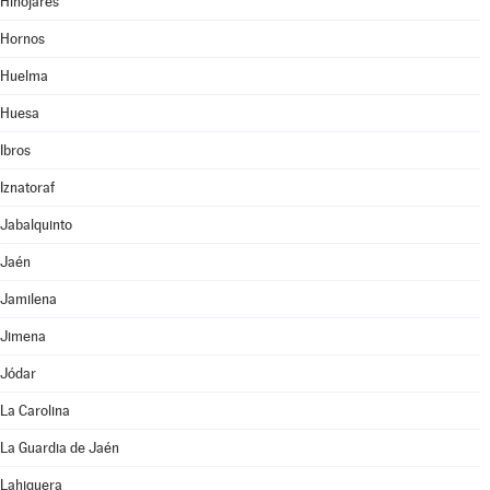
Hinojares
Hornos
Huelma
Huesa
Ibros
Iznatoraf
Jabalquinto
Jaén
Jamilena
Jimena
Jódar
La Carolina
La Guardia de Jaén
Lahiguera