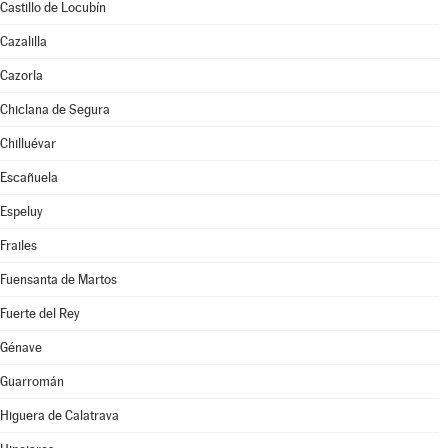
Castillo de Locubín
Cazalilla
Cazorla
Chiclana de Segura
Chilluévar
Escañuela
Espeluy
Frailes
Fuensanta de Martos
Fuerte del Rey
Génave
Guarromán
Higuera de Calatrava