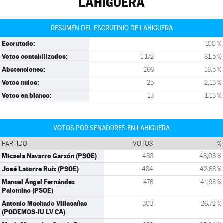
LAHIGUERA
RESUMEN DEL ESCRUTINIO DE LAHIGUERA
Escrutado:
100 %
Votos contabilizados:
1.172
81,5 %
Abstenciones:
266
18,5 %
Votos nulos:
25
2,13 %
Votos en blanco:
13
1,13 %
VOTOS POR SENADORES EN LAHIGUERA
PARTIDO
VOTOS
%
Micaela Navarro Garzón (PSOE)
488
43,03 %
José Latorre Ruíz (PSOE)
484
42,68 %
Manuel Ángel Fernández
476
41,98 %
Palomino (PSOE)
Antonio Machado Villacañas
303
26,72 %
(PODEMOS-IU LV CA)