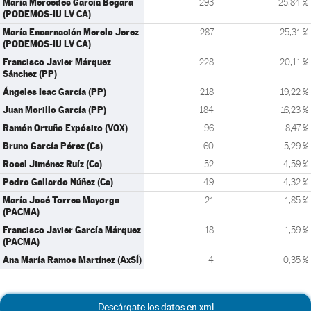
María Mercedes García Begara
293
25,84 %
(PODEMOS-IU LV CA)
María Encarnación Merelo Jerez
287
25,31 %
(PODEMOS-IU LV CA)
Francisco Javier Márquez
228
20,11 %
Sánchez (PP)
Ángeles Isac García (PP)
218
19,22 %
Juan Morillo García (PP)
184
16,23 %
Ramón Ortuño Expósito (VOX)
96
8,47 %
Bruno García Pérez (Cs)
60
5,29 %
Rosel Jiménez Ruíz (Cs)
52
4,59 %
Pedro Gallardo Núñez (Cs)
49
4,32 %
María José Torres Mayorga
21
1,85 %
(PACMA)
Francisco Javier García Márquez
18
1,59 %
(PACMA)
Ana María Ramos Martínez (AxSÍ)
4
0,35 %
Descárgate los datos en xml