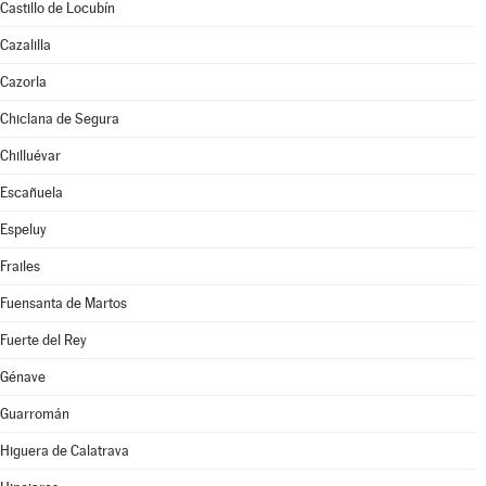
Castillo de Locubín
Cazalilla
Cazorla
Chiclana de Segura
Chilluévar
Escañuela
Espeluy
Frailes
Fuensanta de Martos
Fuerte del Rey
Génave
Guarromán
Higuera de Calatrava