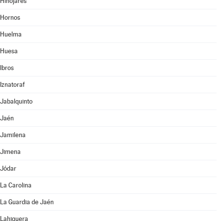
Hinojares
Hornos
Huelma
Huesa
Ibros
Iznatoraf
Jabalquinto
Jaén
Jamilena
Jimena
Jódar
La Carolina
La Guardia de Jaén
Lahiguera