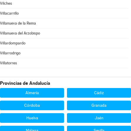
Vilches
Villacarrillo
Villanueva de la Reina
Villanueva del Arzobispo
Villardompardo
Villarrodrigo
Villatorres
Provincias de Andalucía
Almería
Cádiz
Córdoba
Granada
Huelva
Jaén
Málaga
Sevilla