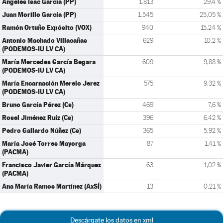
Ángeles Isac García (PP)
1.813
29,4 %
Juan Morillo García (PP)
1.545
25,05 %
Ramón Ortuño Expósito (VOX)
940
15,24 %
Antonio Machado Villacañas
629
10,2 %
(PODEMOS-IU LV CA)
María Mercedes García Begara
609
9,88 %
(PODEMOS-IU LV CA)
María Encarnación Merelo Jerez
575
9,32 %
(PODEMOS-IU LV CA)
Bruno García Pérez (Cs)
469
7,6 %
Rosel Jiménez Ruíz (Cs)
396
6,42 %
Pedro Gallardo Núñez (Cs)
365
5,92 %
María José Torres Mayorga
87
1,41 %
(PACMA)
Francisco Javier García Márquez
63
1,02 %
(PACMA)
Ana María Ramos Martínez (AxSÍ)
13
0,21 %
Descárgate los datos en xml