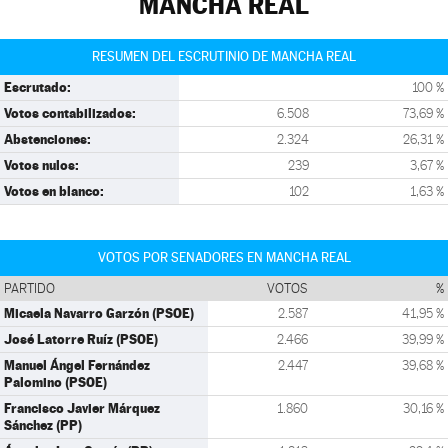
MANCHA REAL
RESUMEN DEL ESCRUTINIO DE MANCHA REAL
Escrutado:
100 %
Votos contabilizados:
6.508
73,69 %
Abstenciones:
2.324
26,31 %
Votos nulos:
239
3,67 %
Votos en blanco:
102
1,63 %
VOTOS POR SENADORES EN MANCHA REAL
PARTIDO
VOTOS
%
Micaela Navarro Garzón (PSOE)
2.587
41,95 %
José Latorre Ruíz (PSOE)
2.466
39,99 %
Manuel Ángel Fernández
2.447
39,68 %
Palomino (PSOE)
Francisco Javier Márquez
1.860
30,16 %
Sánchez (PP)