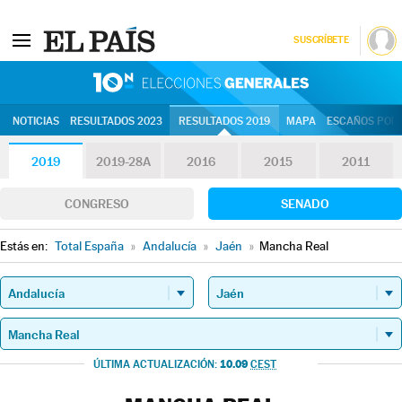
SUSCRÍBETE
10N | Eleccion
NOTICIAS
RESULTADOS 2023
RESULTADOS 2019
MAPA
ESCAÑOS POR 
2019
2019-28A
2016
2015
2011
CONGRESO
SENADO
Estás en:
Total España
»
Andalucía
»
Jaén
»
Mancha Real
10.09
ÚLTIMA ACTUALIZACIÓN:
CEST