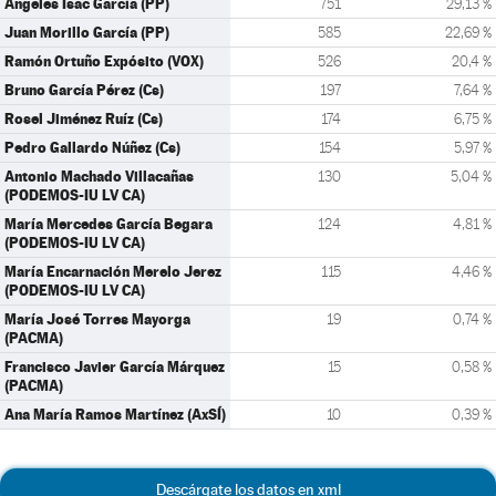
Ángeles Isac García (PP)
751
29,13 %
Juan Morillo García (PP)
585
22,69 %
Ramón Ortuño Expósito (VOX)
526
20,4 %
Bruno García Pérez (Cs)
197
7,64 %
Rosel Jiménez Ruíz (Cs)
174
6,75 %
Pedro Gallardo Núñez (Cs)
154
5,97 %
Antonio Machado Villacañas
130
5,04 %
(PODEMOS-IU LV CA)
María Mercedes García Begara
124
4,81 %
(PODEMOS-IU LV CA)
María Encarnación Merelo Jerez
115
4,46 %
(PODEMOS-IU LV CA)
María José Torres Mayorga
19
0,74 %
(PACMA)
Francisco Javier García Márquez
15
0,58 %
(PACMA)
Ana María Ramos Martínez (AxSÍ)
10
0,39 %
Descárgate los datos en xml