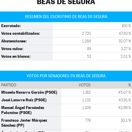
BEAS DE SEGURA
RESUMEN DEL ESCRUTINIO DE BEAS DE SEGURA
Escrutado:
100 %
Votos contabilizados:
2.720
67,93 %
Abstenciones:
1.284
32,07 %
Votos nulos:
89
3,27 %
Votos en blanco:
53
2,01 %
VOTOS POR SENADORES EN BEAS DE SEGURA
PARTIDO
VOTOS
%
Micaela Navarro Garzón (PSOE)
1.162
45,07 %
José Latorre Ruíz (PSOE)
1.132
43,91 %
Manuel Ángel Fernández
1.108
42,98 %
Palomino (PSOE)
Francisco Javier Márquez
776
30,1 %
Sánchez (PP)