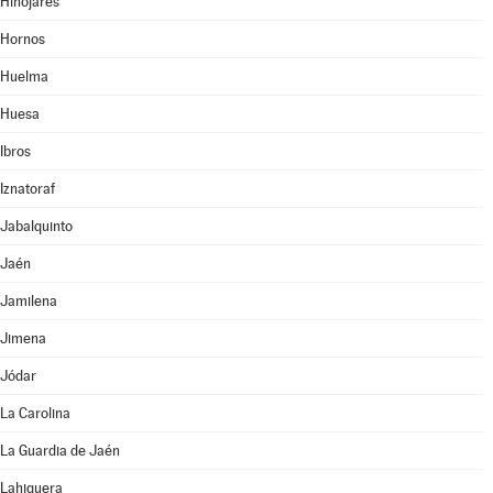
Hinojares
Hornos
Huelma
Huesa
Ibros
Iznatoraf
Jabalquinto
Jaén
Jamilena
Jimena
Jódar
La Carolina
La Guardia de Jaén
Lahiguera