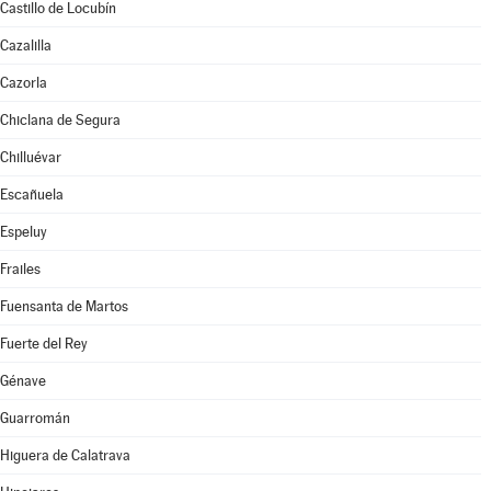
Castillo de Locubín
Cazalilla
Cazorla
Chiclana de Segura
Chilluévar
Escañuela
Espeluy
Frailes
Fuensanta de Martos
Fuerte del Rey
Génave
Guarromán
Higuera de Calatrava