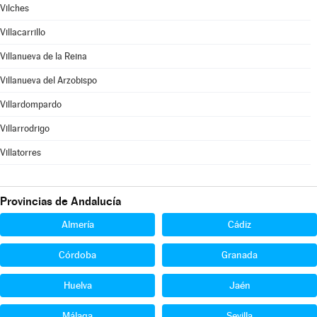
Vilches
Villacarrillo
Villanueva de la Reina
Villanueva del Arzobispo
Villardompardo
Villarrodrigo
Villatorres
Provincias de Andalucía
Almería
Cádiz
Córdoba
Granada
Huelva
Jaén
Málaga
Sevilla