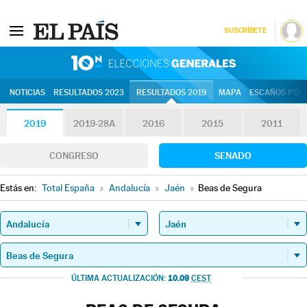
SUSCRÍBETE
10N | Eleccion
NOTICIAS
RESULTADOS 2023
RESULTADOS 2019
MAPA
ESCAÑOS POR 
2019
2019-28A
2016
2015
2011
CONGRESO
SENADO
Estás en:
Total España
»
Andalucía
»
Jaén
»
Beas de Segura
10.09
ÚLTIMA ACTUALIZACIÓN:
CEST