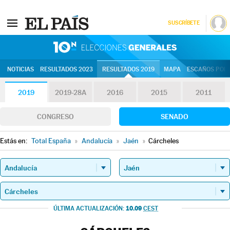
SUSCRÍBETE
10N | Eleccion
NOTICIAS
RESULTADOS 2023
RESULTADOS 2019
MAPA
ESCAÑOS POR 
2019
2019-28A
2016
2015
2011
CONGRESO
SENADO
Estás en:
Total España
»
Andalucía
»
Jaén
»
Cárcheles
10.09
ÚLTIMA ACTUALIZACIÓN:
CEST