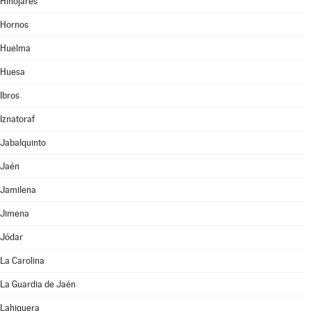
Hinojares
Hornos
Huelma
Huesa
Ibros
Iznatoraf
Jabalquinto
Jaén
Jamilena
Jimena
Jódar
La Carolina
La Guardia de Jaén
Lahiguera