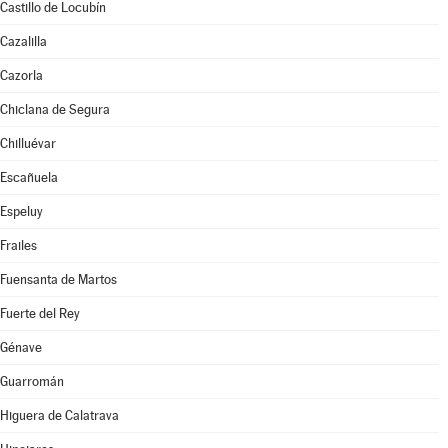
Castillo de Locubín
Cazalilla
Cazorla
Chiclana de Segura
Chilluévar
Escañuela
Espeluy
Frailes
Fuensanta de Martos
Fuerte del Rey
Génave
Guarromán
Higuera de Calatrava