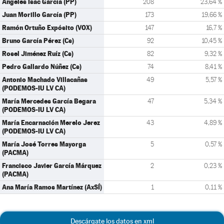
Ángeles Isac García (PP)
208
23,64 %
Juan Morillo García (PP)
173
19,66 %
Ramón Ortuño Expósito (VOX)
147
16,7 %
Bruno García Pérez (Cs)
92
10,45 %
Rosel Jiménez Ruíz (Cs)
82
9,32 %
Pedro Gallardo Núñez (Cs)
74
8,41 %
Antonio Machado Villacañas
49
5,57 %
(PODEMOS-IU LV CA)
María Mercedes García Begara
47
5,34 %
(PODEMOS-IU LV CA)
María Encarnación Merelo Jerez
43
4,89 %
(PODEMOS-IU LV CA)
María José Torres Mayorga
5
0,57 %
(PACMA)
Francisco Javier García Márquez
2
0,23 %
(PACMA)
Ana María Ramos Martínez (AxSÍ)
1
0,11 %
Descárgate los datos en xml