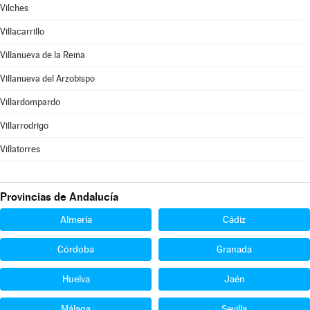
Vilches
Villacarrillo
Villanueva de la Reina
Villanueva del Arzobispo
Villardompardo
Villarrodrigo
Villatorres
Provincias de Andalucía
Almería
Cádiz
Córdoba
Granada
Huelva
Jaén
Málaga
Sevilla