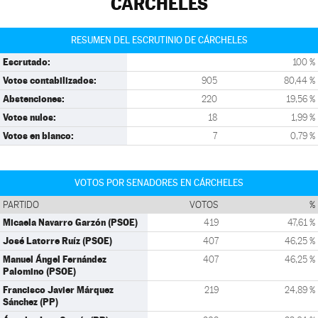
CÁRCHELES
RESUMEN DEL ESCRUTINIO DE CÁRCHELES
Escrutado:
100 %
Votos contabilizados:
905
80,44 %
Abstenciones:
220
19,56 %
Votos nulos:
18
1,99 %
Votos en blanco:
7
0,79 %
VOTOS POR SENADORES EN CÁRCHELES
PARTIDO
VOTOS
%
Micaela Navarro Garzón (PSOE)
419
47,61 %
José Latorre Ruíz (PSOE)
407
46,25 %
Manuel Ángel Fernández
407
46,25 %
Palomino (PSOE)
Francisco Javier Márquez
219
24,89 %
Sánchez (PP)