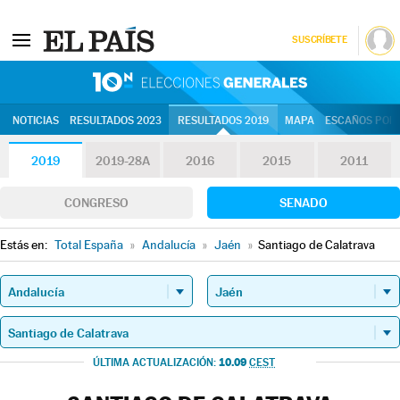
SUSCRÍBETE
10N | Eleccion
NOTICIAS
RESULTADOS 2023
RESULTADOS 2019
MAPA
ESCAÑOS POR 
2019
2019-28A
2016
2015
2011
CONGRESO
SENADO
Estás en:
Total España
»
Andalucía
»
Jaén
»
Santiago de Calatrava
10.09
ÚLTIMA ACTUALIZACIÓN:
CEST