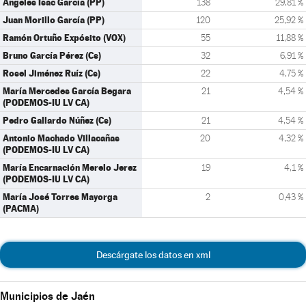
Ángeles Isac García (PP)
138
29,81 %
Juan Morillo García (PP)
120
25,92 %
Ramón Ortuño Expósito (VOX)
55
11,88 %
Bruno García Pérez (Cs)
32
6,91 %
Rosel Jiménez Ruíz (Cs)
22
4,75 %
María Mercedes García Begara
21
4,54 %
(PODEMOS-IU LV CA)
Pedro Gallardo Núñez (Cs)
21
4,54 %
Antonio Machado Villacañas
20
4,32 %
(PODEMOS-IU LV CA)
María Encarnación Merelo Jerez
19
4,1 %
(PODEMOS-IU LV CA)
María José Torres Mayorga
2
0,43 %
(PACMA)
Descárgate los datos en xml
Municipios de Jaén