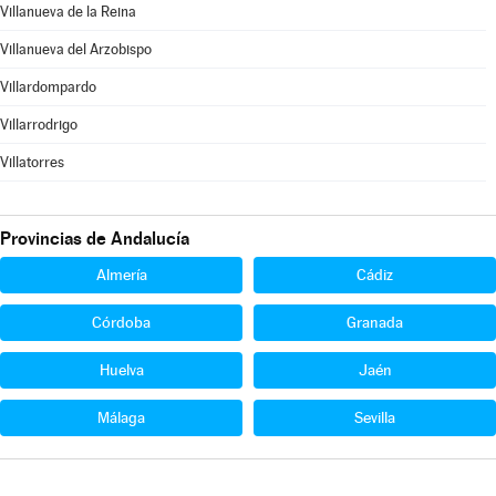
Villanueva de la Reina
Villanueva del Arzobispo
Villardompardo
Villarrodrigo
Villatorres
Provincias de Andalucía
Almería
Cádiz
Córdoba
Granada
Huelva
Jaén
Málaga
Sevilla