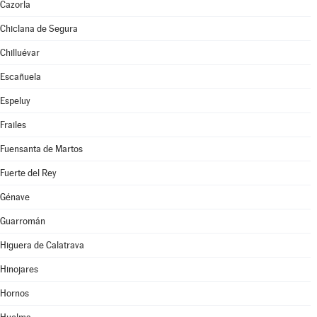
Cazorla
Chiclana de Segura
Chilluévar
Escañuela
Espeluy
Frailes
Fuensanta de Martos
Fuerte del Rey
Génave
Guarromán
Higuera de Calatrava
Hinojares
Hornos