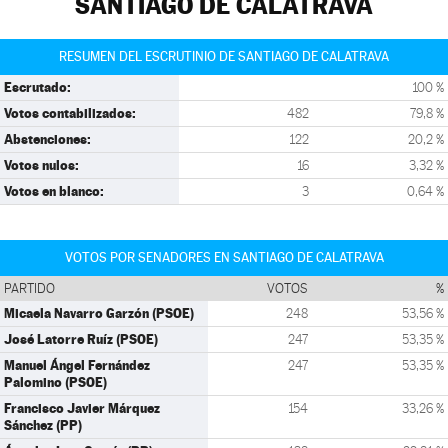
SANTIAGO DE CALATRAVA
RESUMEN DEL ESCRUTINIO DE SANTIAGO DE CALATRAVA
Escrutado:
100 %
Votos contabilizados:
482
79,8 %
Abstenciones:
122
20,2 %
Votos nulos:
16
3,32 %
Votos en blanco:
3
0,64 %
VOTOS POR SENADORES EN SANTIAGO DE CALATRAVA
PARTIDO
VOTOS
%
Micaela Navarro Garzón (PSOE)
248
53,56 %
José Latorre Ruíz (PSOE)
247
53,35 %
Manuel Ángel Fernández
247
53,35 %
Palomino (PSOE)
Francisco Javier Márquez
154
33,26 %
Sánchez (PP)