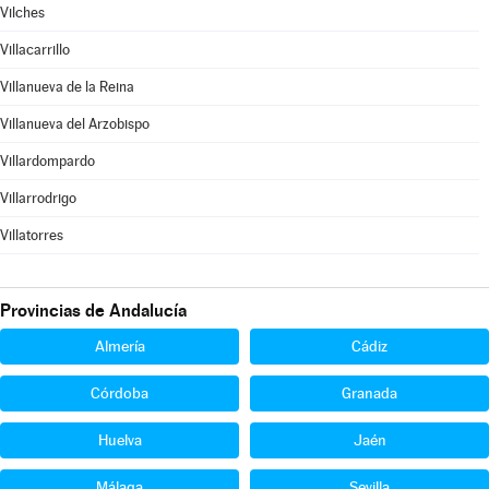
Vilches
Villacarrillo
Villanueva de la Reina
Villanueva del Arzobispo
Villardompardo
Villarrodrigo
Villatorres
Provincias de Andalucía
Almería
Cádiz
Córdoba
Granada
Huelva
Jaén
Málaga
Sevilla