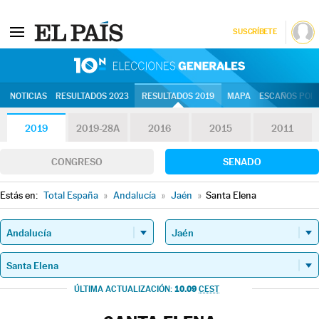
SUSCRÍBETE
10N | Eleccion
NOTICIAS
RESULTADOS 2023
RESULTADOS 2019
MAPA
ESCAÑOS POR 
2019
2019-28A
2016
2015
2011
CONGRESO
SENADO
Estás en:
Total España
»
Andalucía
»
Jaén
»
Santa Elena
10.09
ÚLTIMA ACTUALIZACIÓN:
CEST