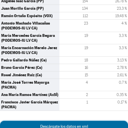
Ángeles Isac García (PP)
154
26,78 %
Juan Morillo García (PP)
134
23,3 %
Ramón Ortuño Expósito (VOX)
112
19,48 %
Antonio Machado Villacañas
23
4 %
(PODEMOS-IU LV CA)
María Mercedes García Begara
19
3,3 %
(PODEMOS-IU LV CA)
María Encarnación Merelo Jerez
19
3,3 %
(PODEMOS-IU LV CA)
Pedro Gallardo Núñez (Cs)
18
3,13 %
Bruno García Pérez (Cs)
16
2,78 %
Rosel Jiménez Ruíz (Cs)
15
2,61 %
María José Torres Mayorga
4
0,7 %
(PACMA)
Ana María Ramos Martínez (AxSÍ)
2
0,35 %
Francisco Javier García Márquez
1
0,17 %
(PACMA)
Descárgate los datos en xml