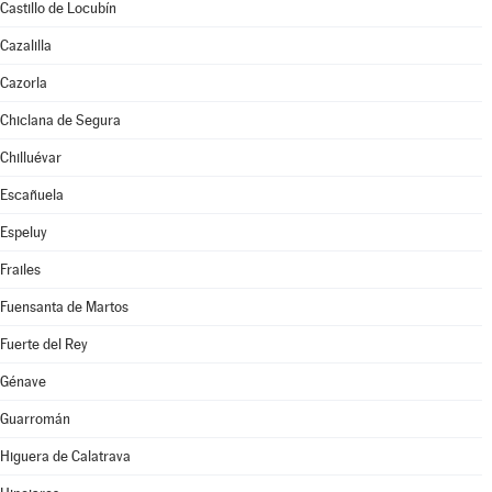
Castillo de Locubín
Cazalilla
Cazorla
Chiclana de Segura
Chilluévar
Escañuela
Espeluy
Frailes
Fuensanta de Martos
Fuerte del Rey
Génave
Guarromán
Higuera de Calatrava