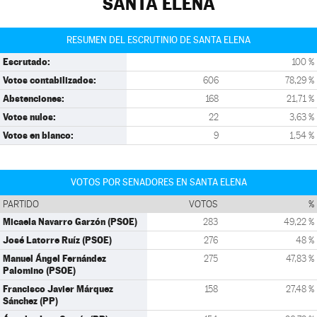
SANTA ELENA
RESUMEN DEL ESCRUTINIO DE SANTA ELENA
Escrutado:
100 %
Votos contabilizados:
606
78,29 %
Abstenciones:
168
21,71 %
Votos nulos:
22
3,63 %
Votos en blanco:
9
1,54 %
VOTOS POR SENADORES EN SANTA ELENA
PARTIDO
VOTOS
%
Micaela Navarro Garzón (PSOE)
283
49,22 %
José Latorre Ruíz (PSOE)
276
48 %
Manuel Ángel Fernández
275
47,83 %
Palomino (PSOE)
Francisco Javier Márquez
158
27,48 %
Sánchez (PP)