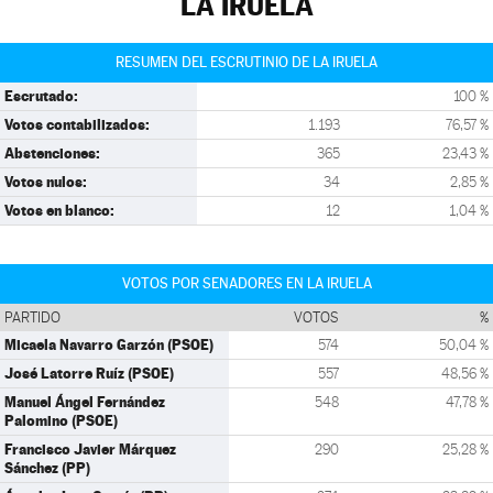
LA IRUELA
RESUMEN DEL ESCRUTINIO DE LA IRUELA
Escrutado:
100 %
Votos contabilizados:
1.193
76,57 %
Abstenciones:
365
23,43 %
Votos nulos:
34
2,85 %
Votos en blanco:
12
1,04 %
VOTOS POR SENADORES EN LA IRUELA
PARTIDO
VOTOS
%
Micaela Navarro Garzón (PSOE)
574
50,04 %
José Latorre Ruíz (PSOE)
557
48,56 %
Manuel Ángel Fernández
548
47,78 %
Palomino (PSOE)
Francisco Javier Márquez
290
25,28 %
Sánchez (PP)