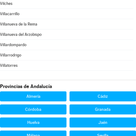
Vilches
Villacarrillo
Villanueva de la Reina
Villanueva del Arzobispo
Villardompardo
Villarrodrigo
Villatorres
Provincias de Andalucía
Almería
Cádiz
Córdoba
Granada
Huelva
Jaén
Málaga
Sevilla