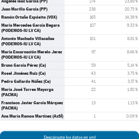
Ángeles Isac García (PP)
274
23,89 %
Juan Morillo García (PP)
238
20,75 %
Ramón Ortuño Expósito (VOX)
165
14,39 %
María Mercedes García Begara
107
9,33 %
(PODEMOS-IU LV CA)
Antonio Machado Villacañas
101
8,81 %
(PODEMOS-IU LV CA)
María Encarnación Merelo Jerez
97
8,46 %
(PODEMOS-IU LV CA)
Bruno García Pérez (Cs)
59
5,14 %
Rosel Jiménez Ruíz (Cs)
43
3,75 %
Pedro Gallardo Núñez (Cs)
41
3,57 %
María José Torres Mayorga
22
1,92 %
(PACMA)
Francisco Javier García Márquez
13
1,13 %
(PACMA)
Ana María Ramos Martínez (AxSÍ)
1
0,09 %
Descárgate los datos en xml