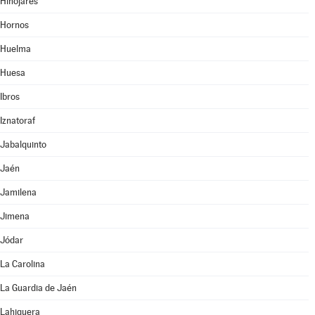
Hinojares
Hornos
Huelma
Huesa
Ibros
Iznatoraf
Jabalquinto
Jaén
Jamilena
Jimena
Jódar
La Carolina
La Guardia de Jaén
Lahiguera