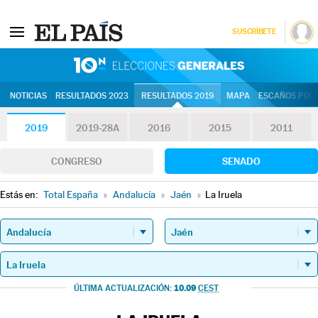
SUSCRÍBETE
10N | Eleccion
NOTICIAS
RESULTADOS 2023
RESULTADOS 2019
MAPA
ESCAÑOS POR 
2019
2019-28A
2016
2015
2011
CONGRESO
SENADO
Estás en:
Total España
»
Andalucía
»
Jaén
»
La Iruela
10.09
ÚLTIMA ACTUALIZACIÓN:
CEST