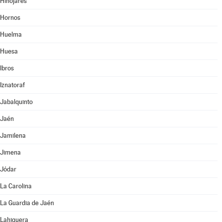
Hinojares
Hornos
Huelma
Huesa
Ibros
Iznatoraf
Jabalquinto
Jaén
Jamilena
Jimena
Jódar
La Carolina
La Guardia de Jaén
Lahiguera