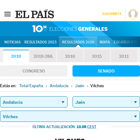
SUSCRÍBETE
10N | Eleccion
NOTICIAS
RESULTADOS 2023
RESULTADOS 2019
MAPA
ESCAÑOS POR 
2019
2019-28A
2016
2015
2011
CONGRESO
SENADO
Estás en:
Total España
»
Andalucía
»
Jaén
»
Vilches
10.09
ÚLTIMA ACTUALIZACIÓN:
CEST