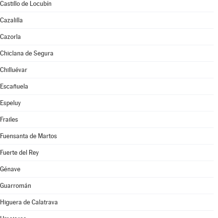
Castillo de Locubín
Cazalilla
Cazorla
Chiclana de Segura
Chilluévar
Escañuela
Espeluy
Frailes
Fuensanta de Martos
Fuerte del Rey
Génave
Guarromán
Higuera de Calatrava