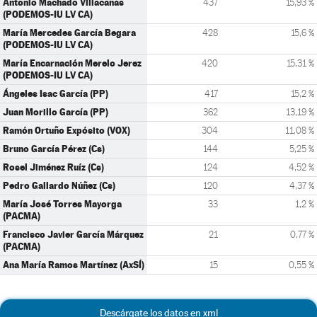
Antonio Machado Villacañas
437
15,93 %
(PODEMOS-IU LV CA)
María Mercedes García Begara
428
15,6 %
(PODEMOS-IU LV CA)
María Encarnación Merelo Jerez
420
15,31 %
(PODEMOS-IU LV CA)
Ángeles Isac García (PP)
417
15,2 %
Juan Morillo García (PP)
362
13,19 %
Ramón Ortuño Expósito (VOX)
304
11,08 %
Bruno García Pérez (Cs)
144
5,25 %
Rosel Jiménez Ruíz (Cs)
124
4,52 %
Pedro Gallardo Núñez (Cs)
120
4,37 %
María José Torres Mayorga
33
1,2 %
(PACMA)
Francisco Javier García Márquez
21
0,77 %
(PACMA)
Ana María Ramos Martínez (AxSÍ)
15
0,55 %
Descárgate los datos en xml