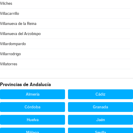
Vilches
Villacarrillo
Villanueva de la Reina
Villanueva del Arzobispo
Villardompardo
Villarrodrigo
Villatorres
Provincias de Andalucía
Almería
Cádiz
Córdoba
Granada
Huelva
Jaén
Málaga
Sevilla