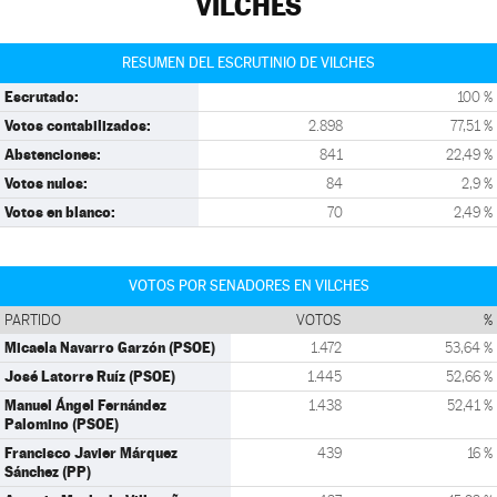
VILCHES
RESUMEN DEL ESCRUTINIO DE VILCHES
Escrutado:
100 %
Votos contabilizados:
2.898
77,51 %
Abstenciones:
841
22,49 %
Votos nulos:
84
2,9 %
Votos en blanco:
70
2,49 %
VOTOS POR SENADORES EN VILCHES
PARTIDO
VOTOS
%
Micaela Navarro Garzón (PSOE)
1.472
53,64 %
José Latorre Ruíz (PSOE)
1.445
52,66 %
Manuel Ángel Fernández
1.438
52,41 %
Palomino (PSOE)
Francisco Javier Márquez
439
16 %
Sánchez (PP)