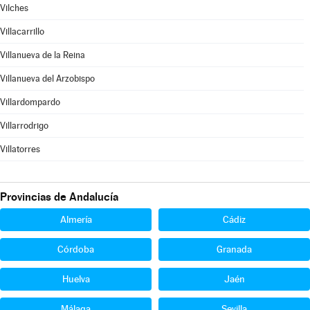
Vilches
Villacarrillo
Villanueva de la Reina
Villanueva del Arzobispo
Villardompardo
Villarrodrigo
Villatorres
Provincias de Andalucía
Almería
Cádiz
Córdoba
Granada
Huelva
Jaén
Málaga
Sevilla