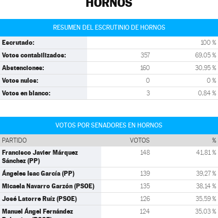
HORNOS
RESUMEN DEL ESCRUTINIO DE HORNOS
Escrutado:
100 %
Votos contabilizados:
357
69,05 %
Abstenciones:
160
30,95 %
Votos nulos:
0
0 %
Votos en blanco:
3
0,84 %
VOTOS POR SENADORES EN HORNOS
PARTIDO
VOTOS
%
Francisco Javier Márquez
148
41,81 %
Sánchez (PP)
Ángeles Isac García (PP)
139
39,27 %
Micaela Navarro Garzón (PSOE)
135
38,14 %
José Latorre Ruíz (PSOE)
126
35,59 %
Manuel Ángel Fernández
124
35,03 %