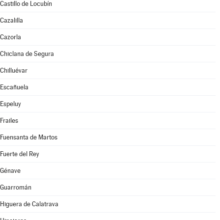
Castillo de Locubín
Cazalilla
Cazorla
Chiclana de Segura
Chilluévar
Escañuela
Espeluy
Frailes
Fuensanta de Martos
Fuerte del Rey
Génave
Guarromán
Higuera de Calatrava