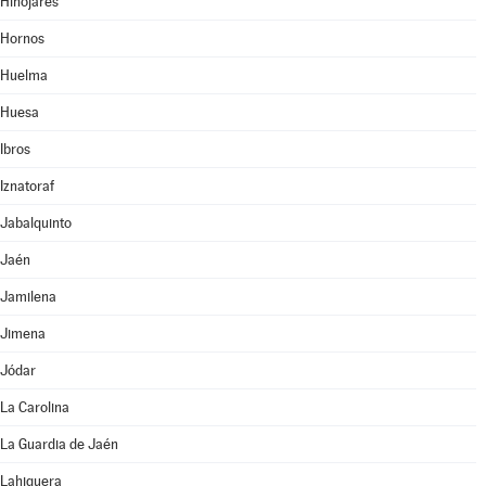
Hinojares
Hornos
Huelma
Huesa
Ibros
Iznatoraf
Jabalquinto
Jaén
Jamilena
Jimena
Jódar
La Carolina
La Guardia de Jaén
Lahiguera