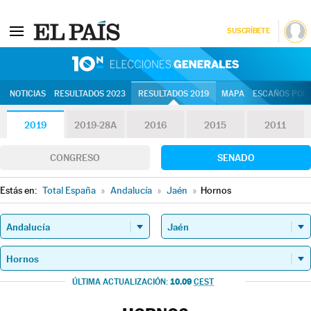
SUSCRÍBETE
10N | Eleccion
NOTICIAS
RESULTADOS 2023
RESULTADOS 2019
MAPA
ESCAÑOS POR 
2019
2019-28A
2016
2015
2011
CONGRESO
SENADO
Estás en:
Total España
»
Andalucía
»
Jaén
»
Hornos
10.09
ÚLTIMA ACTUALIZACIÓN:
CEST