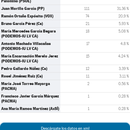
Palomino (PSOE)
Juan Morillo García (PP)
111
31,36 %
Ramón Ortuño Expósito (VOX)
74
20,9 %
Bruno García Pérez (Cs)
21
5,93 %
María Mercedes García Begara
18
5,08 %
(PODEMOS-IU LV CA)
Antonio Machado Villacañas
17
4,8 %
(PODEMOS-IU LV CA)
María Encarnación Merelo Jerez
15
4,24 %
(PODEMOS-IU LV CA)
Pedro Gallardo Núñez (Cs)
12
3,39 %
Rosel Jiménez Ruíz (Cs)
11
3,11 %
María José Torres Mayorga
2
0,56 %
(PACMA)
Francisco Javier García Márquez
1
0,28 %
(PACMA)
Ana María Ramos Martínez (AxSÍ)
1
0,28 %
Descárgate los datos en xml