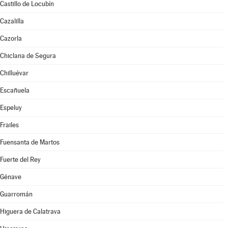
Castillo de Locubín
Cazalilla
Cazorla
Chiclana de Segura
Chilluévar
Escañuela
Espeluy
Frailes
Fuensanta de Martos
Fuerte del Rey
Génave
Guarromán
Higuera de Calatrava