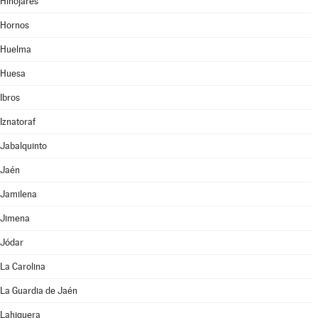
Hinojares
Hornos
Huelma
Huesa
Ibros
Iznatoraf
Jabalquinto
Jaén
Jamilena
Jimena
Jódar
La Carolina
La Guardia de Jaén
Lahiguera