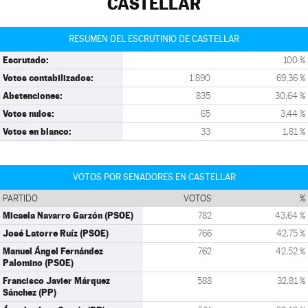
CASTELLAR
RESUMEN DEL ESCRUTINIO DE CASTELLAR
Escrutado:
100 %
Votos contabilizados:
1.890
69,36 %
Abstenciones:
835
30,64 %
Votos nulos:
65
3,44 %
Votos en blanco:
33
1,81 %
VOTOS POR SENADORES EN CASTELLAR
PARTIDO
VOTOS
%
Micaela Navarro Garzón (PSOE)
782
43,64 %
José Latorre Ruíz (PSOE)
766
42,75 %
Manuel Ángel Fernández
762
42,52 %
Palomino (PSOE)
Francisco Javier Márquez
588
32,81 %
Sánchez (PP)