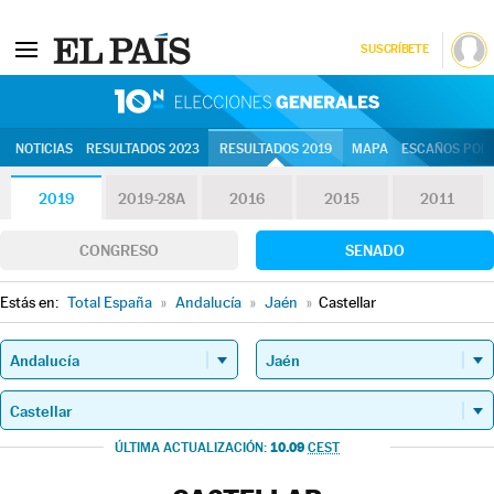
SUSCRÍBETE
10N | Eleccion
NOTICIAS
RESULTADOS 2023
RESULTADOS 2019
MAPA
ESCAÑOS POR 
2019
2019-28A
2016
2015
2011
CONGRESO
SENADO
Estás en:
Total España
»
Andalucía
»
Jaén
»
Castellar
10.09
ÚLTIMA ACTUALIZACIÓN:
CEST