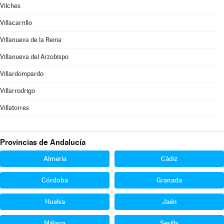
Vilches
Villacarrillo
Villanueva de la Reina
Villanueva del Arzobispo
Villardompardo
Villarrodrigo
Villatorres
Provincias de Andalucía
Almería
Cádiz
Córdoba
Granada
Huelva
Jaén
Málaga
Sevilla