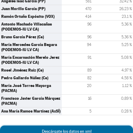
Ángeles Isac García (PP)
581
32,42 %
Juan Morillo García (PP)
470
26,23 %
Ramón Ortuño Expósito (VOX)
414
23,1 %
Antonio Machado Villacañas
96
5,36 %
(PODEMOS-IU LV CA)
Bruno García Pérez (Cs)
96
5,36 %
María Mercedes García Begara
94
5,25 %
(PODEMOS-IU LV CA)
María Encarnación Merelo Jerez
91
5,08 %
(PODEMOS-IU LV CA)
Rosel Jiménez Ruíz (Cs)
89
4,97 %
Pedro Gallardo Núñez (Cs)
82
4,58 %
María José Torres Mayorga
20
1,12 %
(PACMA)
Francisco Javier García Márquez
16
0,89 %
(PACMA)
Ana María Ramos Martínez (AxSÍ)
5
0,28 %
Descárgate los datos en xml