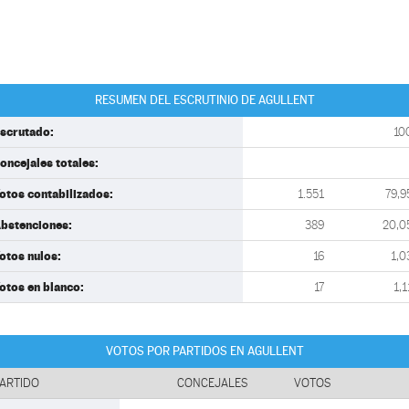
RESUMEN DEL ESCRUTINIO DE AGULLENT
scrutado:
10
oncejales totales:
otos contabilizados:
1.551
79,9
bstenciones:
389
20,0
otos nulos:
16
1,0
otos en blanco:
17
1,1
VOTOS POR PARTIDOS EN AGULLENT
ARTIDO
CONCEJALES
VOTOS