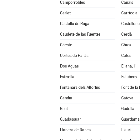
Camporrobles
Canals
Carlet
Carrícola
Castelló de Rugat
Castellone
Caudete de las Fuentes
Cerdà
Cheste
Chiva
Cortes de Pallás
Cotes
Dos Aguas
Eliana, l'
Estivella
Estubeny
Fontanars dels Alforins
Font de la 
Gandia
Gátova
Gilet
Godella
Guadassuar
Guardamar
Llanera de Ranes
Llaurí