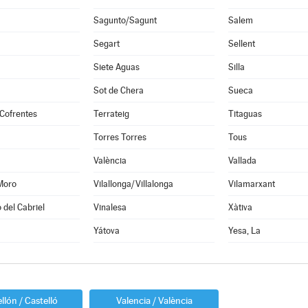
Sagunto/Sagunt
Salem
Segart
Sellent
Siete Aguas
Silla
Sot de Chera
Sueca
Cofrentes
Terrateig
Titaguas
Torres Torres
Tous
València
Vallada
Moro
Vilallonga/Villalonga
Vilamarxant
 del Cabriel
Vinalesa
Xàtiva
Yátova
Yesa, La
llón / Castelló
Valencia / València