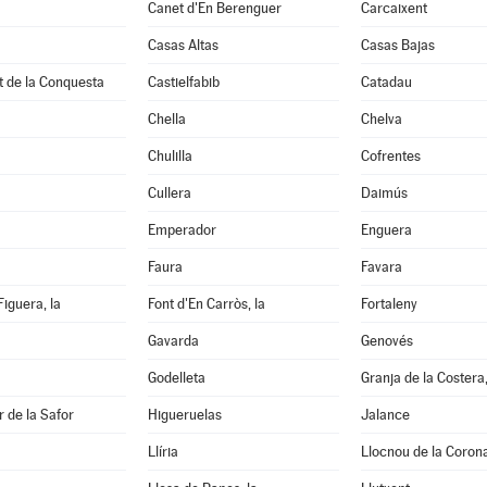
Canet d'En Berenguer
Carcaixent
Casas Altas
Casas Bajas
t de la Conquesta
Castielfabib
Catadau
Chella
Chelva
Chulilla
Cofrentes
Cullera
Daimús
Emperador
Enguera
Faura
Favara
Figuera, la
Font d'En Carròs, la
Fortaleny
Gavarda
Genovés
Godelleta
Granja de la Costera,
 de la Safor
Higueruelas
Jalance
Llíria
Llocnou de la Coron