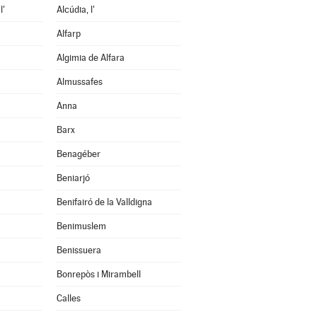
l'
Alcúdia, l'
Alfarp
Algimia de Alfara
Almussafes
Anna
Barx
Benagéber
Beniarjó
Benifairó de la Valldigna
Benimuslem
Benissuera
Bonrepòs i Mirambell
Calles