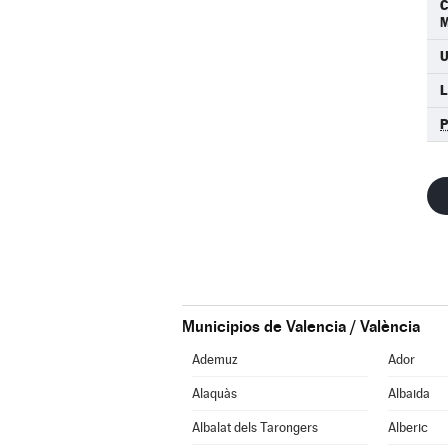
M
U
L
Municipios de Valencia / València
Ademuz
Ador
Alaquàs
Albaida
Albalat dels Tarongers
Alberic