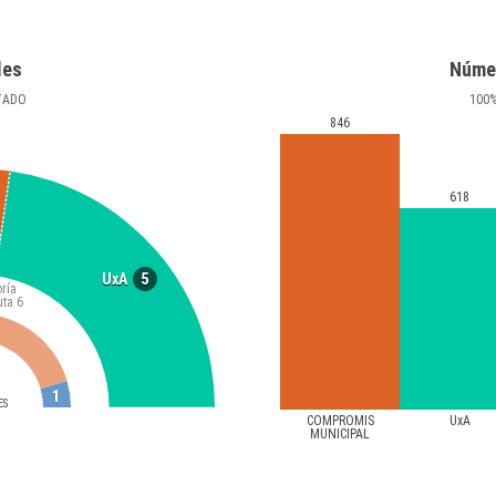
les
Núme
TADO
100
846
618
5
UxA
ría
uta
6
1
ES
COMPROMIS
UxA
MUNICIPAL