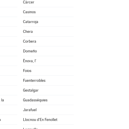
Càrcer
Casinos
Catarroja
Chera
Corbera
Domeño
Ènova, l'
Foios
Fuenterrobles
Gestalgar
 la
Guadasséquies
Jarafuel
a
Llocnou d'En Fenollet