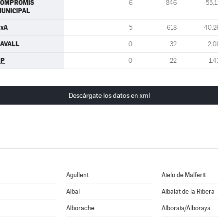
COMPROMIS
6
846
55,1
UNICIPAL
xA
5
618
40,2
AVALL
0
32
2,0
PP
0
22
1,4
Descárgate los datos en xml
Agullent
Aielo de Malferit
Albal
Albalat de la Ribera
Alborache
Alboraia/Alboraya