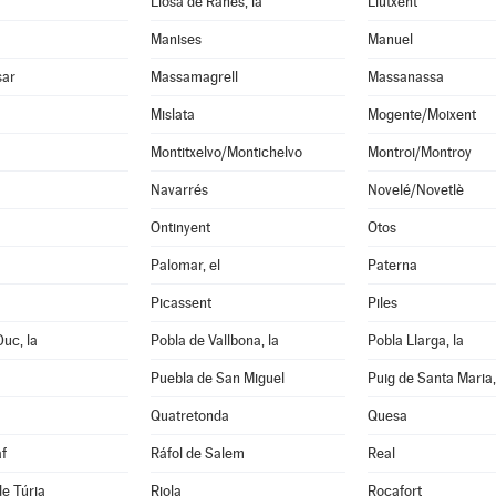
Llosa de Ranes, la
Llutxent
Manises
Manuel
sar
Massamagrell
Massanassa
Mislata
Mogente/Moixent
Montitxelvo/Montichelvo
Montroi/Montroy
Navarrés
Novelé/Novetlè
Ontinyent
Otos
Palomar, el
Paterna
Picassent
Piles
Duc, la
Pobla de Vallbona, la
Pobla Llarga, la
Puebla de San Miguel
Puig de Santa Maria,
Quatretonda
Quesa
f
Ráfol de Salem
Real
de Túria
Riola
Rocafort