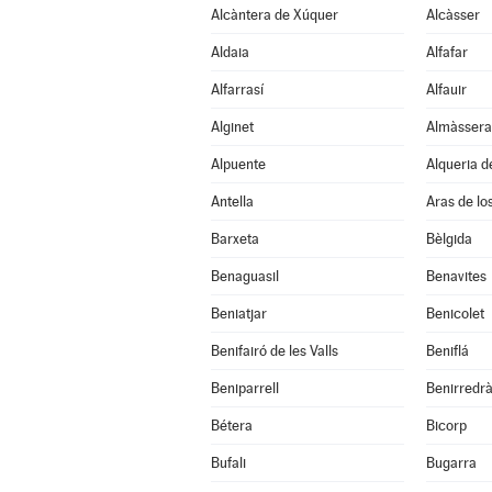
Alcàntera de Xúquer
Alcàsser
Aldaia
Alfafar
Alfarrasí
Alfauir
Alginet
Almàssera
Alpuente
Alqueria d
Antella
Aras de lo
Barxeta
Bèlgida
Benaguasil
Benavites
Beniatjar
Benicolet
Benifairó de les Valls
Beniflá
Beniparrell
Benirredr
Bétera
Bicorp
Bufali
Bugarra