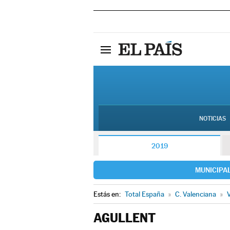
NOTICIAS
2019
MUNICIPA
Estás en:
Total España
»
C. Valenciana
»
V
AGULLENT