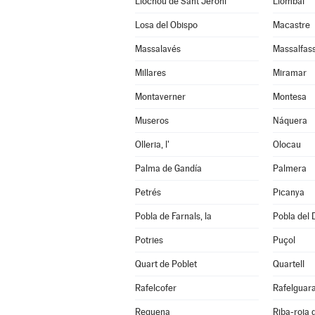
Llocnou de Sant Jeroni
Llombai
Losa del Obispo
Macastre
Massalavés
Massalfas
Millares
Miramar
Montaverner
Montesa
Museros
Náquera
Olleria, l'
Olocau
Palma de Gandía
Palmera
Petrés
Picanya
Pobla de Farnals, la
Pobla del 
Potries
Puçol
Quart de Poblet
Quartell
Rafelcofer
Rafelguara
Requena
Riba-roja 