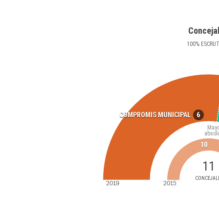
Conceja
100
%
ESCRU
6
COMPROMIS MUNICIPAL
Mayo
absol
10
11
CONCEJAL
2019
2015