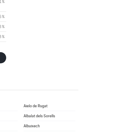
1 %
6 %
8 %
3 %
Aielo de Rugat
Albalat dels Sorells
Albuixech