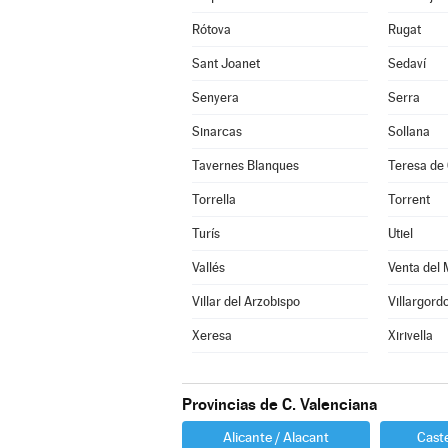
Rótova
Rugat
Sant Joanet
Sedaví
Senyera
Serra
Sinarcas
Sollana
Tavernes Blanques
Teresa de 
Torrella
Torrent
Turís
Utiel
Vallés
Venta del 
Villar del Arzobispo
Villargordo
Xeresa
Xirivella
Provincias de C. Valenciana
Alicante / Alacant
Caste