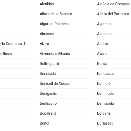
Alcublas
Alcúdia de Crespins, 
Alfara de la Baronia
Alfara del Patriarca
Algar de Palancia
Algemesí
Almiserà
Almoines
e la Comtessa, l'
Alzira
Andilla
s Olmos
Atzeneta d'Albaida
Ayora
Bellreguard
Bellús
Beneixida
Benetússer
Benicull de Xúquer
Benifaió
Benigànim
Benimodo
à
Benissanó
Benissoda
Bocairent
Bolbaite
Buñol
Burjassot