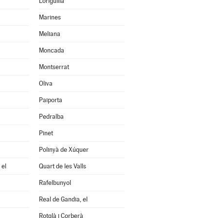
Loriguilla
Marines
Meliana
Moncada
Montserrat
Oliva
Paiporta
Pedralba
Pinet
Polinyà de Xúquer
 el
Quart de les Valls
Rafelbunyol
Real de Gandia, el
Rotglà i Corberà