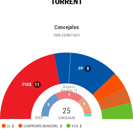
TORRENT
Concejales
100
%
ESCRUTADO
8
PP
11
PSOE
Mayoría
absoluta
13
9
4
9
25
2019
2015
CONCEJALES
Cs
2
COMPROMÍS MUNICIPAL
2
VOX
2