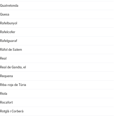
Quatretonda
Quesa
Rafelbunyol
Rafelcofer
Rafelguaraf
Ráfol de Salem
Real
Real de Gandia, el
Requena
Riba-roja de Túria
Riola
Rocafort
Rotglà i Corberà