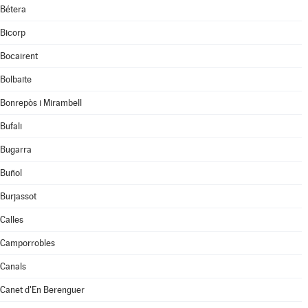
Bétera
Bicorp
Bocairent
Bolbaite
Bonrepòs i Mirambell
Bufali
Bugarra
Buñol
Burjassot
Calles
Camporrobles
Canals
Canet d'En Berenguer