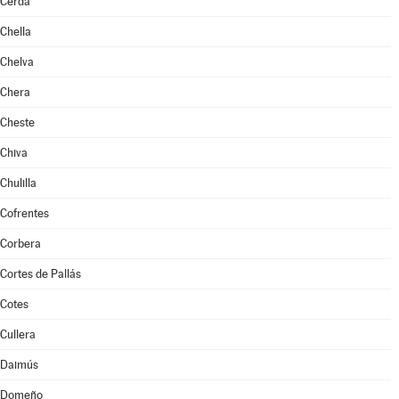
Cerdà
Chella
Chelva
Chera
Cheste
Chiva
Chulilla
Cofrentes
Corbera
Cortes de Pallás
Cotes
Cullera
Daimús
Domeño