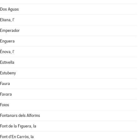
Dos Aguas
Eliana, l'
Emperador
Enguera
Ènova, l'
Estivella
Estubeny
Faura
Favara
Foios
Fontanars dels Alforins
Font de la Figuera, la
Font d'En Carròs, la