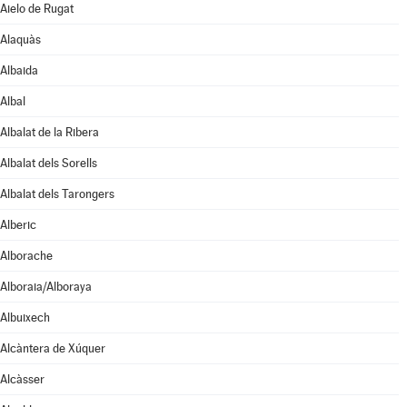
Aielo de Rugat
Alaquàs
Albaida
Albal
Albalat de la Ribera
Albalat dels Sorells
Albalat dels Tarongers
Alberic
Alborache
Alboraia/Alboraya
Albuixech
Alcàntera de Xúquer
Alcàsser