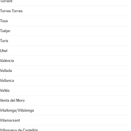
Torrent
Torres Torres
Tous
Tuéjar
Turís
Utiel
València
Vallada
Vallanca
Vallés
Venta del Moro
Vilallonga/Villalonga
Vilamarxant
Villanueva de Castellón