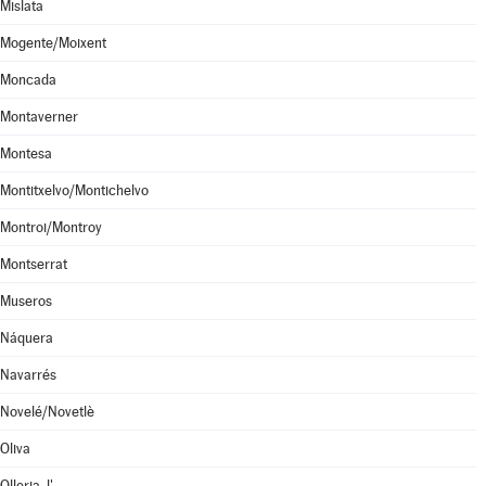
Mislata
Mogente/Moixent
Moncada
Montaverner
Montesa
Montitxelvo/Montichelvo
Montroi/Montroy
Montserrat
Museros
Náquera
Navarrés
Novelé/Novetlè
Oliva
Olleria, l'