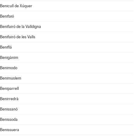
Benicull de Xúquer
Benifaió
Benifairó de la Valldigna
Benifairó de les Valls
Beniflá
Benigànim
Benimodo
Benimuslem
Beniparrell
Benirredrà
Benissanó
Benissoda
Benissuera