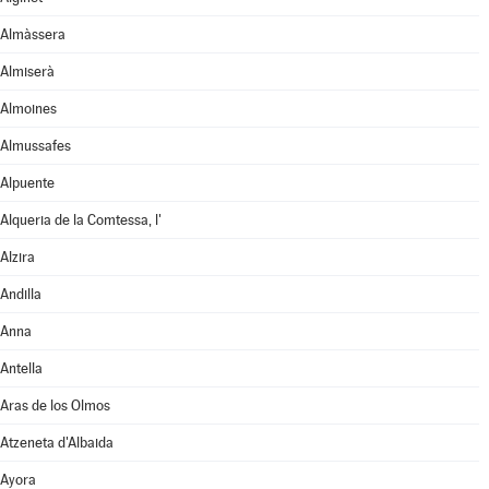
Almàssera
Almiserà
Almoines
Almussafes
Alpuente
Alqueria de la Comtessa, l'
Alzira
Andilla
Anna
Antella
Aras de los Olmos
Atzeneta d'Albaida
Ayora