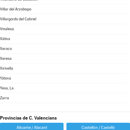
Villar del Arzobispo
Villargordo del Cabriel
Vinalesa
Xàtiva
Xeraco
Xeresa
Xirivella
Yátova
Yesa, La
Zarra
Provincias de C. Valenciana
Alicante / Alacant
Castellón / Castelló