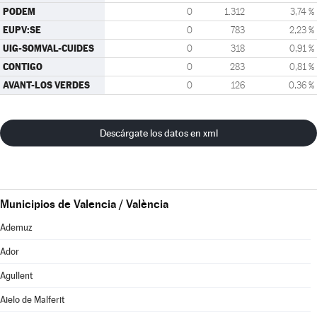
PODEM
0
1.312
3,74 %
EUPV:SE
0
783
2,23 %
UIG-SOMVAL-CUIDES
0
318
0,91 %
CONTIGO
0
283
0,81 %
AVANT-LOS VERDES
0
126
0,36 %
Descárgate los datos en xml
Municipios de Valencia / València
Ademuz
Ador
Agullent
Aielo de Malferit