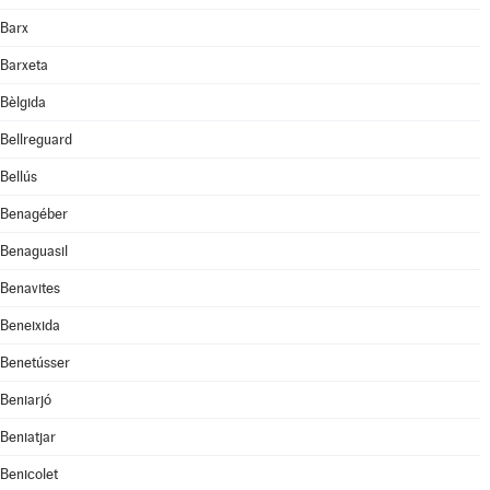
Barx
Barxeta
Bèlgida
Bellreguard
Bellús
Benagéber
Benaguasil
Benavites
Beneixida
Benetússer
Beniarjó
Beniatjar
Benicolet