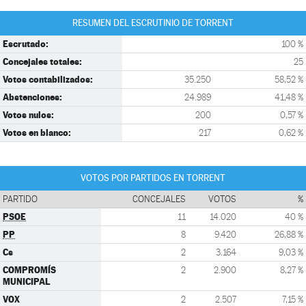
RESUMEN DEL ESCRUTINIO DE TORRENT
Escrutado:
100 %
Concejales totales:
25
Votos contabilizados:
35.250
58,52 %
Abstenciones:
24.989
41,48 %
Votos nulos:
200
0,57 %
Votos en blanco:
217
0,62 %
VOTOS POR PARTIDOS EN TORRENT
PARTIDO
CONCEJALES
VOTOS
%
PSOE
11
14.020
40 %
PP
8
9.420
26,88 %
Cs
2
3.164
9,03 %
COMPROMÍS
2
2.900
8,27 %
MUNICIPAL
VOX
2
2.507
7,15 %