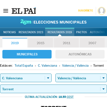
SUSCRÍBETE
26M | Elec
NOTICIAS
RESULTADOS 2023
RESULTADOS 2019
PACTOS
AUTONÓMIC
2019
2015
2011
2007
MUNICIPALES
AUTONÓMICAS
Estás en:
Total España
»
C. Valenciana
»
Valencia / València
»
Torrent
18.55
ÚLTIMA ACTUALIZACIÓN:
CEST