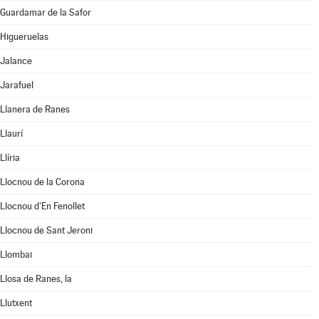
Guardamar de la Safor
Higueruelas
Jalance
Jarafuel
Llanera de Ranes
Llaurí
Llíria
Llocnou de la Corona
Llocnou d'En Fenollet
Llocnou de Sant Jeroni
Llombai
Llosa de Ranes, la
Llutxent