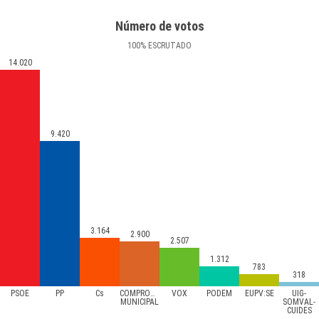
Número de votos
100
%
ESCRUTADO
14.020
9.420
3.164
2.900
2.507
1.312
783
318
PSOE
PP
Cs
COMPROMÍS
VOX
PODEM
EUPV:SE
UIG-
MUNICIPAL
SOMVAL-
CUIDES