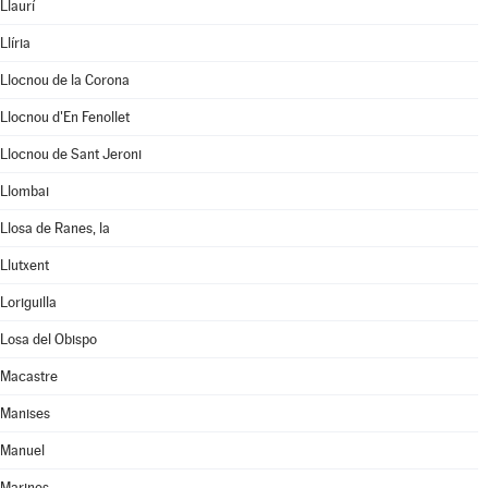
Llaurí
Llíria
Llocnou de la Corona
Llocnou d'En Fenollet
Llocnou de Sant Jeroni
Llombai
Llosa de Ranes, la
Llutxent
Loriguilla
Losa del Obispo
Macastre
Manises
Manuel
Marines