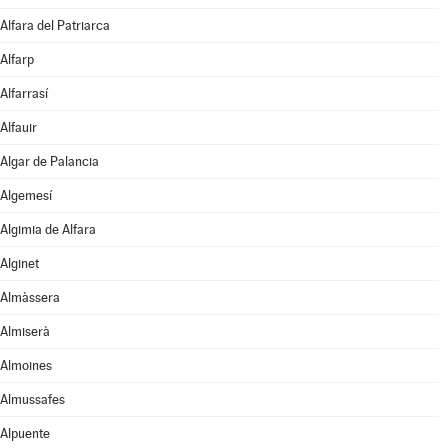
Alfara del Patriarca
Alfarp
Alfarrasí
Alfauir
Algar de Palancia
Algemesí
Algimia de Alfara
Alginet
Almàssera
Almiserà
Almoines
Almussafes
Alpuente