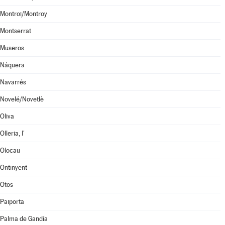
Montroi/Montroy
Montserrat
Museros
Náquera
Navarrés
Novelé/Novetlè
Oliva
Olleria, l'
Olocau
Ontinyent
Otos
Paiporta
Palma de Gandía