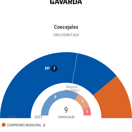
GAVARDA
Concejales
100
%
ESCRUTADO
7
PP
Mayoría
absoluta
5
6
2
9
1
2019
2015
CONCEJALES
COMPROMÍS MUNICIPAL
2