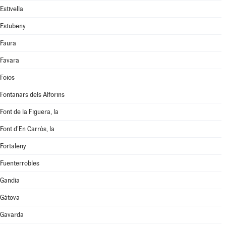
Estivella
Estubeny
Faura
Favara
Foios
Fontanars dels Alforins
Font de la Figuera, la
Font d'En Carròs, la
Fortaleny
Fuenterrobles
Gandia
Gátova
Gavarda