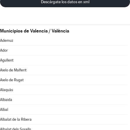
Descárgate los datos en xml
Municipios de Valencia / València
Ademuz
Ador
Agullent
Aielo de Malferit
Aielo de Rugat
Alaquàs
Albaida
Albal
Albalat de la Ribera
Albalat dels Sorells