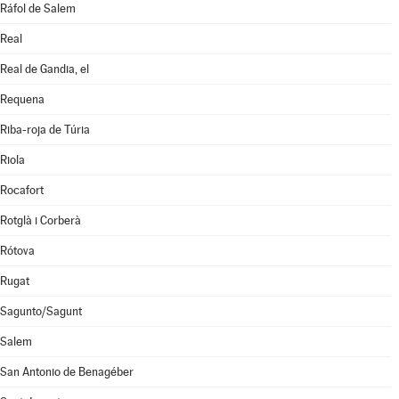
Ráfol de Salem
Real
Real de Gandia, el
Requena
Riba-roja de Túria
Riola
Rocafort
Rotglà i Corberà
Rótova
Rugat
Sagunto/Sagunt
Salem
San Antonio de Benagéber