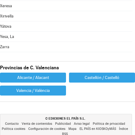
Xeresa
Xirivella
Yátova
Yesa, La
Zarra
Provincias de C. Valenciana
Alicante / Alacant
Castellón / Castelló
Valencia / València
EDICIONES EL PAÍS S.L.
©
Contacto
Venta de contenidos
Publicidad
Aviso legal
Política de privacidad
Política cookies
Configuración de cookies
Mapa
EL PAÍS en KIOSKOyMÁS
Índice
RSS