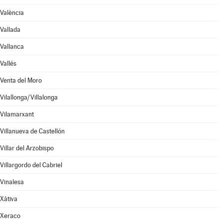
València
Vallada
Vallanca
Vallés
Venta del Moro
Vilallonga/Villalonga
Vilamarxant
Villanueva de Castellón
Villar del Arzobispo
Villargordo del Cabriel
Vinalesa
Xàtiva
Xeraco