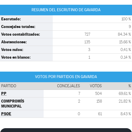
RESUMEN DEL ESCRUTINIO DE GAVARDA
Escrutado:
100 %
Concejales totales:
9
Votos contabilizados:
727
84,34 %
Abstenciones:
135
15,66 %
Votos nulos:
3
0,41 %
Votos en blanco:
1
0,14 %
VOTOS POR PARTIDOS EN GAVARDA
PARTIDO
CONCEJALES
VOTOS
%
PP
7
504
69,61 %
COMPROMÍS
2
158
21,82 %
MUNICIPAL
PSOE
0
61
8,43 %