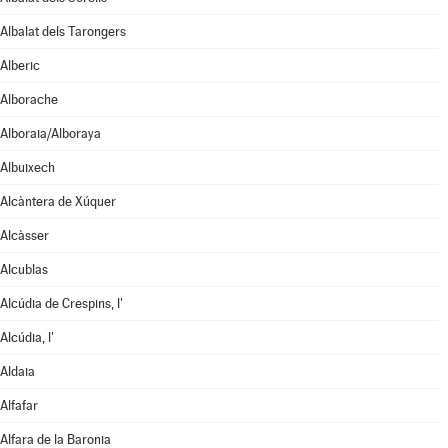
Albalat dels Tarongers
Alberic
Alborache
Alboraia/Alboraya
Albuixech
Alcàntera de Xúquer
Alcàsser
Alcublas
Alcúdia de Crespins, l'
Alcúdia, l'
Aldaia
Alfafar
Alfara de la Baronia