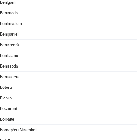
Benigànim
Benimodo
Benimuslem
Beniparrell
Benirredrà
Benissanó
Benissoda
Benissuera
Bétera
Bicorp
Bocairent
Bolbaite
Bonrepòs i Mirambell