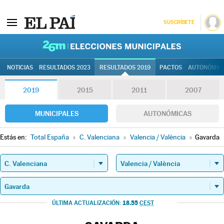
SUSCRÍBETE
26M | Elec
NOTICIAS
RESULTADOS 2023
RESULTADOS 2019
PACTOS
AUTONÓMIC
2019
2015
2011
2007
MUNICIPALES
AUTONÓMICAS
Estás en:
Total España
»
C. Valenciana
»
Valencia / València
»
Gavarda
18.55
ÚLTIMA ACTUALIZACIÓN:
CEST