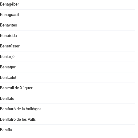
Benagéber
Benaguasil
Benavites
Beneixida
Benetússer
Beniarjó
Beniatjar
Benicolet
Benicull de Xúquer
Benifaió
Benifairó de la Valldigna
Benifairó de les Valls
Beniflá