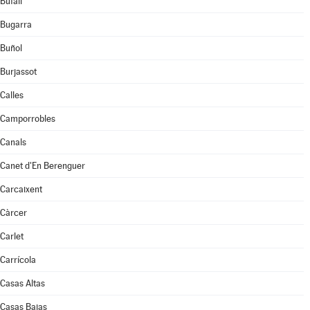
Bufali
Bugarra
Buñol
Burjassot
Calles
Camporrobles
Canals
Canet d'En Berenguer
Carcaixent
Càrcer
Carlet
Carrícola
Casas Altas
Casas Bajas