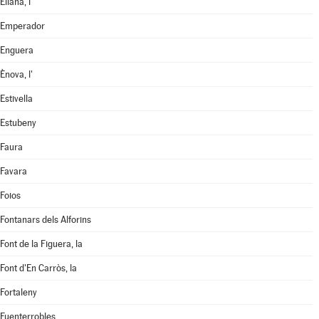
Eliana, l'
Emperador
Enguera
Ènova, l'
Estivella
Estubeny
Faura
Favara
Foios
Fontanars dels Alforins
Font de la Figuera, la
Font d'En Carròs, la
Fortaleny
Fuenterrobles