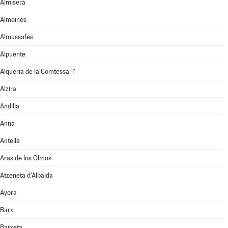
Almiserà
Almoines
Almussafes
Alpuente
Alqueria de la Comtessa, l'
Alzira
Andilla
Anna
Antella
Aras de los Olmos
Atzeneta d'Albaida
Ayora
Barx
Barxeta