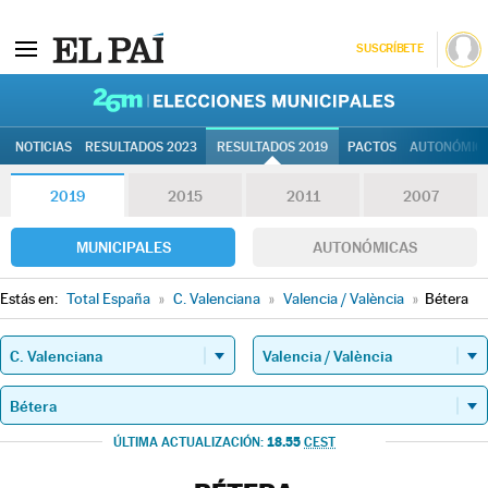
SUSCRÍBETE
26M | Elec
NOTICIAS
RESULTADOS 2023
RESULTADOS 2019
PACTOS
AUTONÓMIC
2019
2015
2011
2007
MUNICIPALES
AUTONÓMICAS
Estás en:
Total España
»
C. Valenciana
»
Valencia / València
»
Bétera
18.55
ÚLTIMA ACTUALIZACIÓN:
CEST