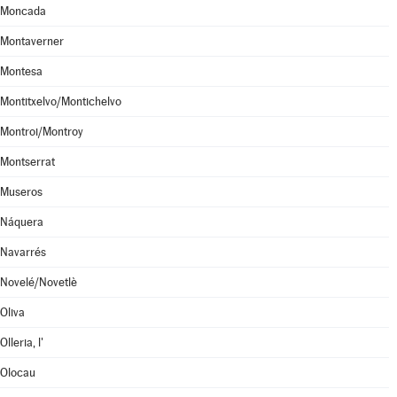
Moncada
Montaverner
Montesa
Montitxelvo/Montichelvo
Montroi/Montroy
Montserrat
Museros
Náquera
Navarrés
Novelé/Novetlè
Oliva
Olleria, l'
Olocau