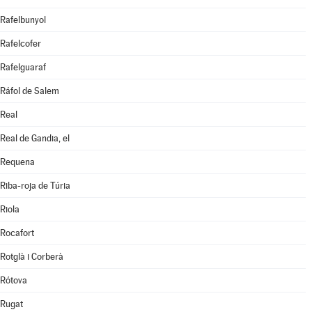
Rafelbunyol
Rafelcofer
Rafelguaraf
Ráfol de Salem
Real
Real de Gandia, el
Requena
Riba-roja de Túria
Riola
Rocafort
Rotglà i Corberà
Rótova
Rugat