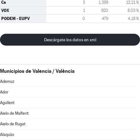
Cs
3
1.399
12,21 %
VOX
1
920
8,03 %
PODEM - EUPV
0
479
4,18 %
Descárgate los datos en xml
Municipios de Valencia / València
Ademuz
Ador
Agullent
Aielo de Malferit
Aielo de Rugat
Alaquàs