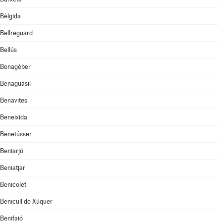
Bèlgida
Bellreguard
Bellús
Benagéber
Benaguasil
Benavites
Beneixida
Benetússer
Beniarjó
Beniatjar
Benicolet
Benicull de Xúquer
Benifaió