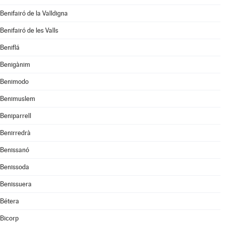
Benifairó de la Valldigna
Benifairó de les Valls
Beniflá
Benigànim
Benimodo
Benimuslem
Beniparrell
Benirredrà
Benissanó
Benissoda
Benissuera
Bétera
Bicorp