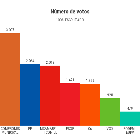
Número de votos
100
%
ESCRUTADO
3.097
2.064
2.012
1.421
1.399
920
479
COMPROMÍS
PP
MCAMARENA-
PSOE
Cs
VOX
PODEM -
MUNICIPAL
TCONILL
EUPV