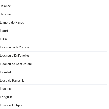
Jalance
Jarafuel
Llanera de Ranes
Llaurí
Llíria
Llocnou de la Corona
Llocnou d'En Fenollet
Llocnou de Sant Jeroni
Llombai
Llosa de Ranes, la
Llutxent
Loriguilla
Losa del Obispo