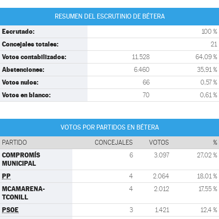
RESUMEN DEL ESCRUTINIO DE BÉTERA
Escrutado:
100 %
Concejales totales:
21
Votos contabilizados:
11.528
64,09 %
Abstenciones:
6.460
35,91 %
Votos nulos:
66
0,57 %
Votos en blanco:
70
0,61 %
VOTOS POR PARTIDOS EN BÉTERA
PARTIDO
CONCEJALES
VOTOS
%
COMPROMÍS
6
3.097
27,02 %
MUNICIPAL
PP
4
2.064
18,01 %
MCAMARENA-
4
2.012
17,55 %
TCONILL
PSOE
3
1.421
12,4 %