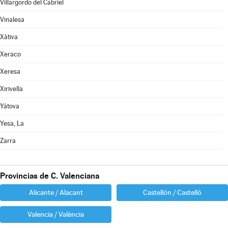
Villargordo del Cabriel
Vinalesa
Xàtiva
Xeraco
Xeresa
Xirivella
Yátova
Yesa, La
Zarra
Provincias de C. Valenciana
Alicante / Alacant
Castellón / Castelló
Valencia / València