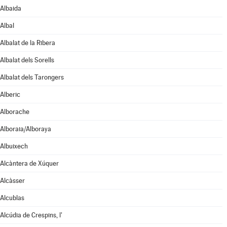
Albaida
Albal
Albalat de la Ribera
Albalat dels Sorells
Albalat dels Tarongers
Alberic
Alborache
Alboraia/Alboraya
Albuixech
Alcàntera de Xúquer
Alcàsser
Alcublas
Alcúdia de Crespins, l'