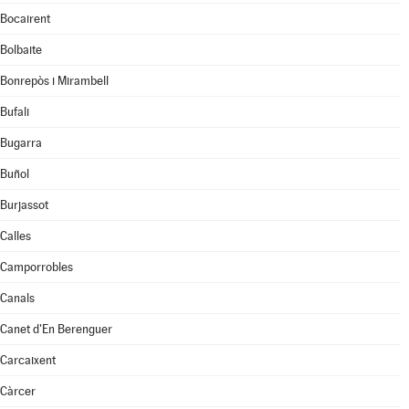
Bocairent
Bolbaite
Bonrepòs i Mirambell
Bufali
Bugarra
Buñol
Burjassot
Calles
Camporrobles
Canals
Canet d'En Berenguer
Carcaixent
Càrcer