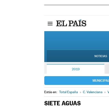
NOTICIAS
2019
MUNICIPA
Estás en:
Total España
»
C. Valenciana
»
V
SIETE AGUAS