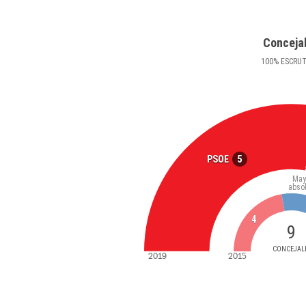
Conceja
100
%
ESCRU
5
PSOE
May
abso
4
9
CONCEJAL
2019
2015