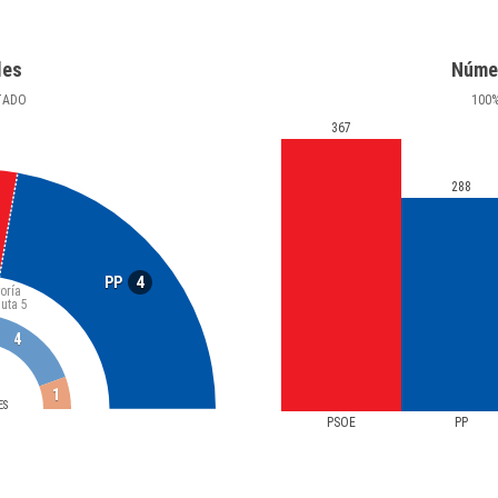
les
Núme
TADO
100
367
288
4
PP
oría
luta
5
4
1
ES
PSOE
PP