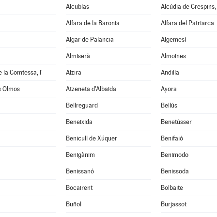
Alcublas
Alcúdia de Crespins, 
Alfara de la Baronia
Alfara del Patriarca
Algar de Palancia
Algemesí
Almiserà
Almoines
e la Comtessa, l'
Alzira
Andilla
s Olmos
Atzeneta d'Albaida
Ayora
Bellreguard
Bellús
Beneixida
Benetússer
Benicull de Xúquer
Benifaió
Benigànim
Benimodo
à
Benissanó
Benissoda
Bocairent
Bolbaite
Buñol
Burjassot