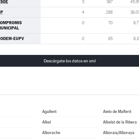
PSOE
5
367
45,9
PP
4
288
36,0
COMPROMIS
0
70
8,7
UNICIPAL
PODEM-EUPV
0
65
8,1
Descárgate los datos en xml
Agullent
Aielo de Malferit
Albal
Albalat de la Ribera
Alborache
Alboraia/Alboraya