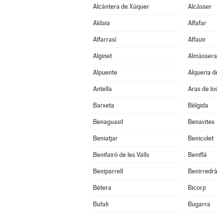
Alcàntera de Xúquer
Alcàsser
Aldaia
Alfafar
Alfarrasí
Alfauir
Alginet
Almàssera
Alpuente
Alqueria d
Antella
Aras de lo
Barxeta
Bèlgida
Benaguasil
Benavites
Beniatjar
Benicolet
Benifairó de les Valls
Beniflá
Beniparrell
Benirredr
Bétera
Bicorp
Bufali
Bugarra