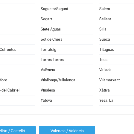
Sagunto/Sagunt
Salem
Segart
Sellent
Siete Aguas
Silla
Sot de Chera
Sueca
Cofrentes
Terrateig
Titaguas
Torres Torres
Tous
València
Vallada
Moro
Vilallonga/Villalonga
Vilamarxant
 del Cabriel
Vinalesa
Xàtiva
Yátova
Yesa, La
llón / Castelló
Valencia / València