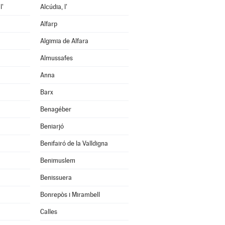
l'
Alcúdia, l'
Alfarp
Algimia de Alfara
Almussafes
Anna
Barx
Benagéber
Beniarjó
Benifairó de la Valldigna
Benimuslem
Benissuera
Bonrepòs i Mirambell
Calles