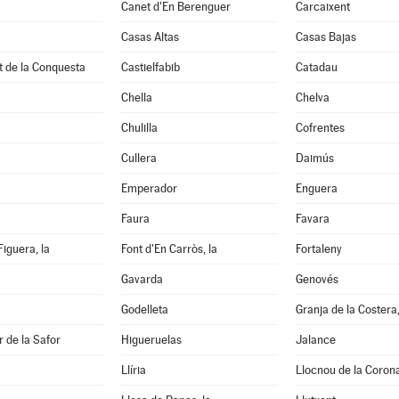
Canet d'En Berenguer
Carcaixent
Casas Altas
Casas Bajas
t de la Conquesta
Castielfabib
Catadau
Chella
Chelva
Chulilla
Cofrentes
Cullera
Daimús
Emperador
Enguera
Faura
Favara
Figuera, la
Font d'En Carròs, la
Fortaleny
Gavarda
Genovés
Godelleta
Granja de la Costera,
 de la Safor
Higueruelas
Jalance
Llíria
Llocnou de la Coron