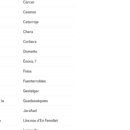
Càrcer
Casinos
Catarroja
Chera
Corbera
Domeño
Ènova, l'
Foios
Fuenterrobles
Gestalgar
 la
Guadasséquies
Jarafuel
a
Llocnou d'En Fenollet