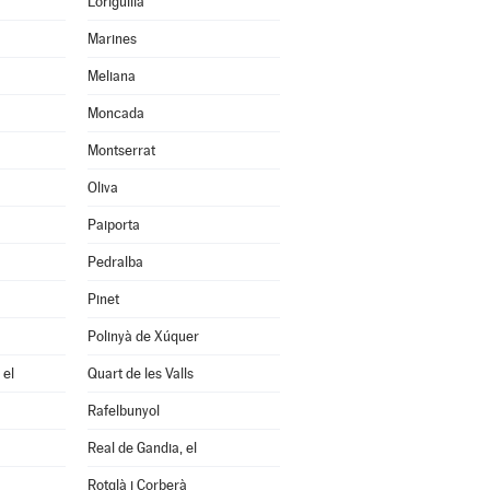
Loriguilla
Marines
Meliana
Moncada
Montserrat
Oliva
Paiporta
Pedralba
Pinet
Polinyà de Xúquer
 el
Quart de les Valls
Rafelbunyol
Real de Gandia, el
Rotglà i Corberà