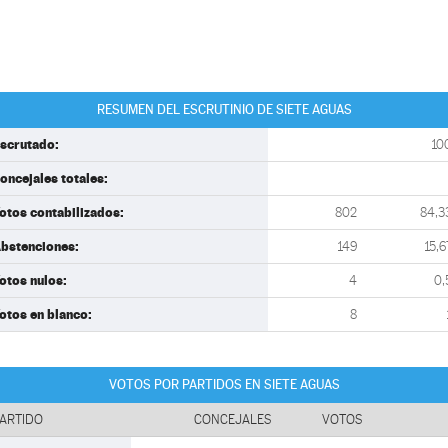
RESUMEN DEL ESCRUTINIO DE SIETE AGUAS
scrutado:
10
oncejales totales:
otos contabilizados:
802
84,3
bstenciones:
149
15,6
otos nulos:
4
0,
otos en blanco:
8
VOTOS POR PARTIDOS EN SIETE AGUAS
ARTIDO
CONCEJALES
VOTOS