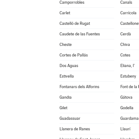
Camporrobles
Canals
Carlet
Carrícola
Castelló de Rugat
Castellone
Caudete de las Fuentes
Cerdà
Cheste
Chiva
Cortes de Pallás
Cotes
Dos Aguas
Eliana, l'
Estivella
Estubeny
Fontanars dels Alforins
Font de la 
Gandia
Gátova
Gilet
Godella
Guadassuar
Guardamar
Llanera de Ranes
Llaurí