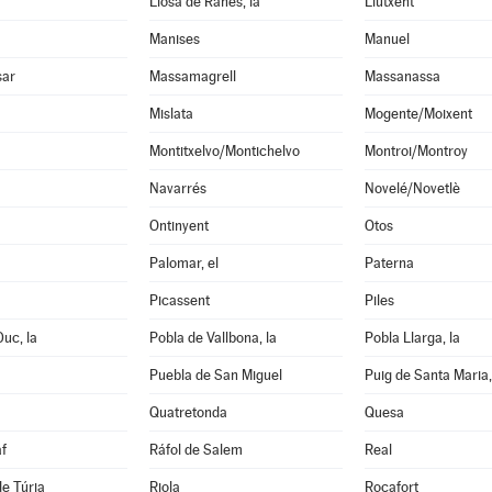
Llosa de Ranes, la
Llutxent
Manises
Manuel
sar
Massamagrell
Massanassa
Mislata
Mogente/Moixent
Montitxelvo/Montichelvo
Montroi/Montroy
Navarrés
Novelé/Novetlè
Ontinyent
Otos
Palomar, el
Paterna
Picassent
Piles
Duc, la
Pobla de Vallbona, la
Pobla Llarga, la
Puebla de San Miguel
Puig de Santa Maria,
Quatretonda
Quesa
f
Ráfol de Salem
Real
de Túria
Riola
Rocafort