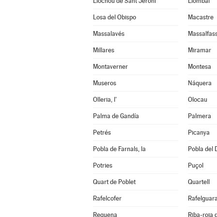
Llocnou de Sant Jeroni
Llombai
Losa del Obispo
Macastre
Massalavés
Massalfas
Millares
Miramar
Montaverner
Montesa
Museros
Náquera
Olleria, l'
Olocau
Palma de Gandía
Palmera
Petrés
Picanya
Pobla de Farnals, la
Pobla del 
Potries
Puçol
Quart de Poblet
Quartell
Rafelcofer
Rafelguara
Requena
Riba-roja 