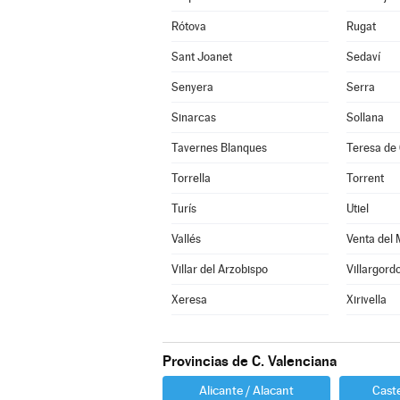
Rótova
Rugat
Sant Joanet
Sedaví
Senyera
Serra
Sinarcas
Sollana
Tavernes Blanques
Teresa de 
Torrella
Torrent
Turís
Utiel
Vallés
Venta del 
Villar del Arzobispo
Villargordo
Xeresa
Xirivella
Provincias de C. Valenciana
Alicante / Alacant
Caste