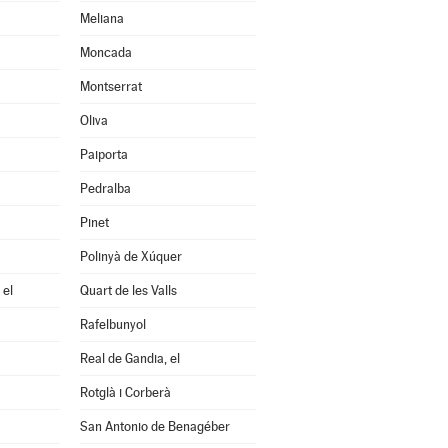
Meliana
Moncada
Montserrat
Oliva
Paiporta
Pedralba
Pinet
Polinyà de Xúquer
 el
Quart de les Valls
Rafelbunyol
Real de Gandia, el
Rotglà i Corberà
San Antonio de Benagéber