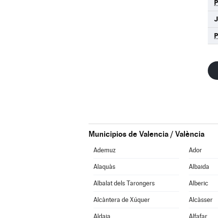
Municipios de Valencia / València
Ademuz
Ador
Alaquàs
Albaida
Albalat dels Tarongers
Alberic
Alcàntera de Xúquer
Alcàsser
Aldaia
Alfafar