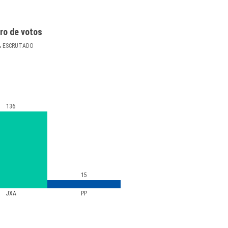
ro de votos
%
ESCRUTADO
136
15
JXA
PP