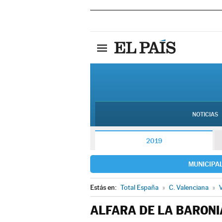
NOTICIAS
2019
MUNICIPA
Estás en:
Total España
»
C. Valenciana
»
V
ALFARA DE LA BARONI