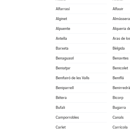
Alfarrasí
Alfauir
Alginet
Almàssera
Alpuente
Alqueria d
Antella
Aras de lo
Barxeta
Bèlgida
Benaguasil
Benavites
Beniatjar
Benicolet
Benifairó de les Valls
Beniflá
Beniparrell
Benirredr
Bétera
Bicorp
Bufali
Bugarra
Camporrobles
Canals
Carlet
Carrícola