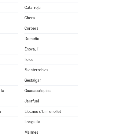
Catarroja
Chera
Corbera
Domeño
Ènova, l'
Foios
Fuenterrobles
Gestalgar
 la
Guadasséquies
Jarafuel
a
Llocnou d'En Fenollet
Loriguilla
Marines