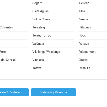
Segart
Sellent
Siete Aguas
Silla
Sot de Chera
Sueca
Cofrentes
Terrateig
Titaguas
Torres Torres
Tous
València
Vallada
Moro
Vilallonga/Villalonga
Vilamarxant
 del Cabriel
Vinalesa
Xàtiva
Yátova
Yesa, La
llón / Castelló
Valencia / València