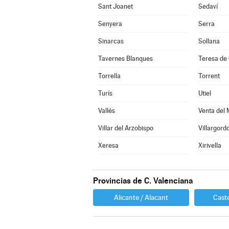
Sant Joanet
Sedaví
Senyera
Serra
Sinarcas
Sollana
Tavernes Blanques
Teresa de 
Torrella
Torrent
Turís
Utiel
Vallés
Venta del 
Villar del Arzobispo
Villargordo
Xeresa
Xirivella
Provincias de C. Valenciana
Alicante / Alacant
Caste