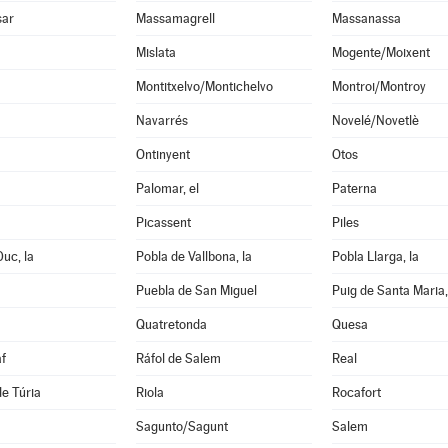
sar
Massamagrell
Massanassa
Mislata
Mogente/Moixent
Montitxelvo/Montichelvo
Montroi/Montroy
Navarrés
Novelé/Novetlè
Ontinyent
Otos
Palomar, el
Paterna
Picassent
Piles
Duc, la
Pobla de Vallbona, la
Pobla Llarga, la
Puebla de San Miguel
Puig de Santa Maria,
Quatretonda
Quesa
f
Ráfol de Salem
Real
de Túria
Riola
Rocafort
Sagunto/Sagunt
Salem