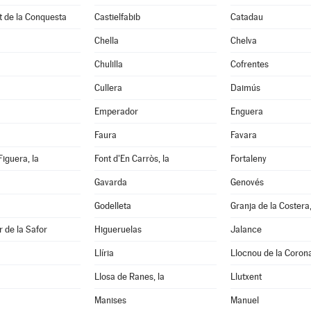
t de la Conquesta
Castielfabib
Catadau
Chella
Chelva
Chulilla
Cofrentes
Cullera
Daimús
Emperador
Enguera
Faura
Favara
Figuera, la
Font d'En Carròs, la
Fortaleny
Gavarda
Genovés
Godelleta
Granja de la Costera,
 de la Safor
Higueruelas
Jalance
Llíria
Llocnou de la Coron
Llosa de Ranes, la
Llutxent
Manises
Manuel