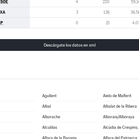
PSOE
4
220
59,1
JXA
3
136
36,5
PP
0
15
4,0
Descárgate los datos en xml
Agullent
Aielo de Malferit
Albal
Albalat de la Ribera
Alborache
Alboraia/Alboraya
Alcublas
Alcúdia de Crespins, 
Alfara de la Baronia
Alfara del Patriarca