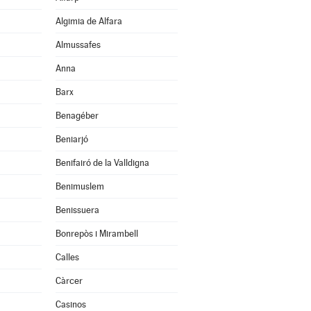
Algimia de Alfara
Almussafes
Anna
Barx
Benagéber
Beniarjó
Benifairó de la Valldigna
Benimuslem
Benissuera
Bonrepòs i Mirambell
Calles
Càrcer
Casinos