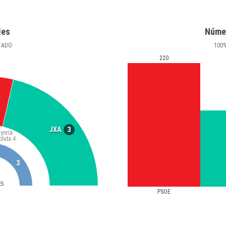
les
Núme
TADO
100
220
3
JXA
yoría
oluta
4
3
ES
PSOE