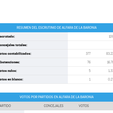
RESUMEN DEL ESCRUTINIO DE ALFARA DE LA BARONIA
scrutado:
10
oncejales totales:
otos contabilizados:
377
83,2
bstenciones:
76
16,7
otos nulos:
5
1,3
otos en blanco:
1
0,2
VOTOS POR PARTIDOS EN ALFARA DE LA BARONIA
ARTIDO
CONCEJALES
VOTOS