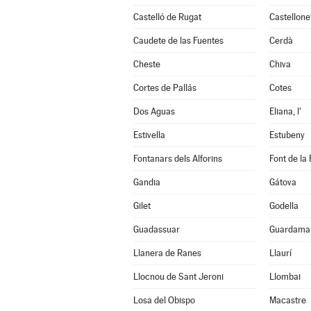
Castelló de Rugat
Castellone
Caudete de las Fuentes
Cerdà
Cheste
Chiva
Cortes de Pallás
Cotes
Dos Aguas
Eliana, l'
Estivella
Estubeny
Fontanars dels Alforins
Font de la 
Gandia
Gátova
Gilet
Godella
Guadassuar
Guardamar
Llanera de Ranes
Llaurí
Llocnou de Sant Jeroni
Llombai
Losa del Obispo
Macastre