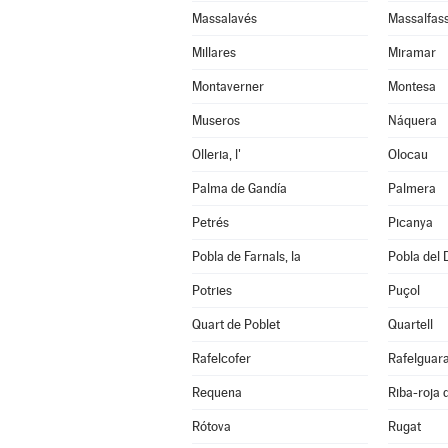
Massalavés
Massalfas
Millares
Miramar
Montaverner
Montesa
Museros
Náquera
Olleria, l'
Olocau
Palma de Gandía
Palmera
Petrés
Picanya
Pobla de Farnals, la
Pobla del 
Potries
Puçol
Quart de Poblet
Quartell
Rafelcofer
Rafelguara
Requena
Riba-roja 
Rótova
Rugat