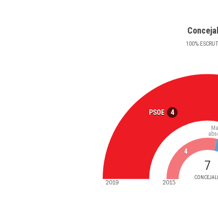
Conceja
100
%
ESCRU
4
PSOE
Ma
abs
4
7
CONCEJAL
2019
2015