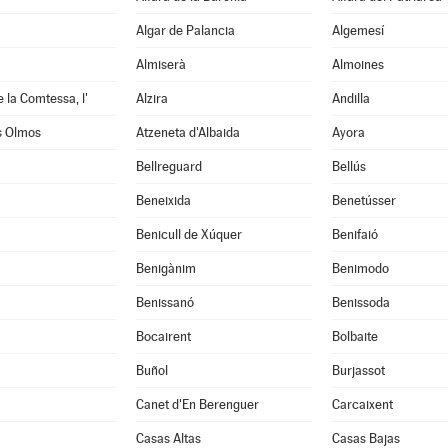
Algar de Palancia
Algemesí
Almiserà
Almoines
e la Comtessa, l'
Alzira
Andilla
s Olmos
Atzeneta d'Albaida
Ayora
Bellreguard
Bellús
Beneixida
Benetússer
Benicull de Xúquer
Benifaió
Benigànim
Benimodo
à
Benissanó
Benissoda
Bocairent
Bolbaite
Buñol
Burjassot
Canet d'En Berenguer
Carcaixent
Casas Altas
Casas Bajas