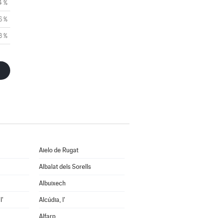
4 %
6 %
3 %
Aielo de Rugat
Albalat dels Sorells
Albuixech
l'
Alcúdia, l'
Alfarp