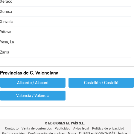
Xeraco
Xeresa
Xirivella
Yátova
Yesa, La
Zarra
Provincias de C. Valenciana
Alicante / Alacant
Castellón / Castelló
Valencia / València
EDICIONES EL PAÍS S.L.
©
Contacto
Venta de contenidos
Publicidad
Aviso legal
Política de privacidad
Política cookies
Configuración de cookies
Mapa
EL PAÍS en KIOSKOyMÁS
Índice