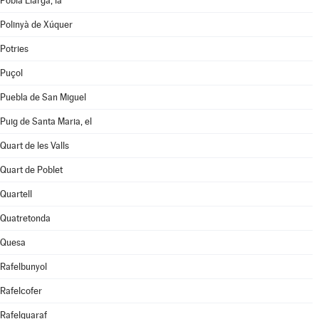
Pobla Llarga, la
Polinyà de Xúquer
Potries
Puçol
Puebla de San Miguel
Puig de Santa Maria, el
Quart de les Valls
Quart de Poblet
Quartell
Quatretonda
Quesa
Rafelbunyol
Rafelcofer
Rafelguaraf