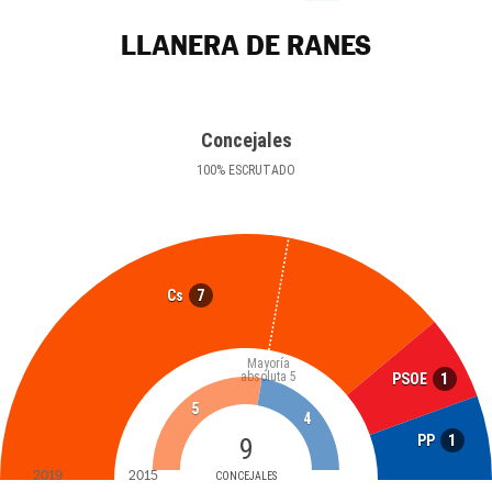
LLANERA DE RANES
Concejales
100
%
ESCRUTADO
7
Cs
Mayoría
absoluta
5
1
PSOE
5
4
1
PP
9
2019
2015
CONCEJALES