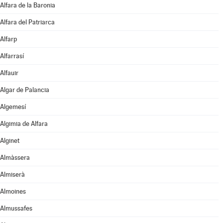
Alfara de la Baronia
Alfara del Patriarca
Alfarp
Alfarrasí
Alfauir
Algar de Palancia
Algemesí
Algimia de Alfara
Alginet
Almàssera
Almiserà
Almoines
Almussafes