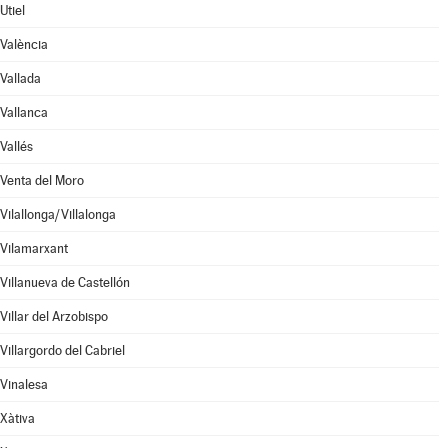
Utiel
València
Vallada
Vallanca
Vallés
Venta del Moro
Vilallonga/Villalonga
Vilamarxant
Villanueva de Castellón
Villar del Arzobispo
Villargordo del Cabriel
Vinalesa
Xàtiva