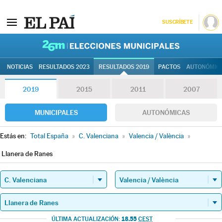
SUSCRÍBETE
26M | Elec
NOTICIAS
RESULTADOS 2023
RESULTADOS 2019
PACTOS
AUTONÓMIC
2019
2015
2011
2007
MUNICIPALES
AUTONÓMICAS
Estás en:
Total España
»
C. Valenciana
»
Valencia / València
»
Llanera de Ranes
18.55
ÚLTIMA ACTUALIZACIÓN:
CEST