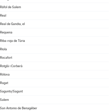
Ráfol de Salem
Real
Real de Gandia, el
Requena
Riba-roja de Túria
Riola
Rocafort
Rotglà i Corberà
Rótova
Rugat
Sagunto/Sagunt
Salem
San Antonio de Benagéber