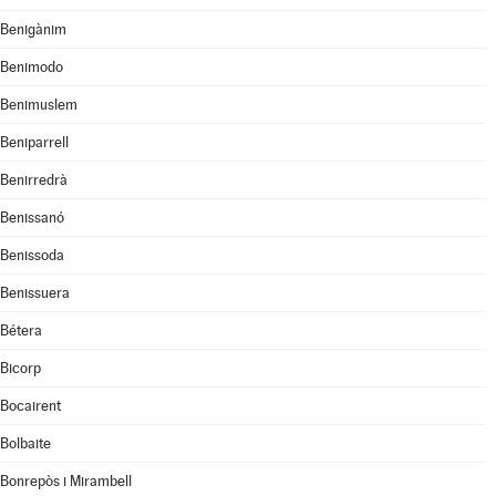
Benigànim
Benimodo
Benimuslem
Beniparrell
Benirredrà
Benissanó
Benissoda
Benissuera
Bétera
Bicorp
Bocairent
Bolbaite
Bonrepòs i Mirambell