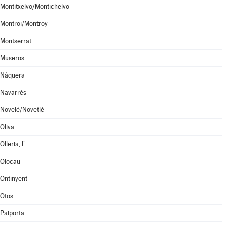
Montitxelvo/Montichelvo
Montroi/Montroy
Montserrat
Museros
Náquera
Navarrés
Novelé/Novetlè
Oliva
Olleria, l'
Olocau
Ontinyent
Otos
Paiporta