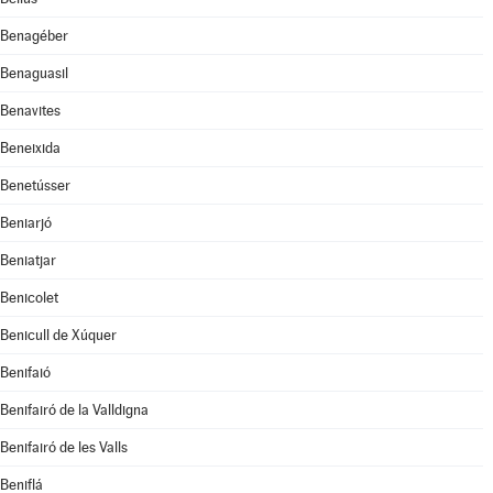
Benagéber
Benaguasil
Benavites
Beneixida
Benetússer
Beniarjó
Beniatjar
Benicolet
Benicull de Xúquer
Benifaió
Benifairó de la Valldigna
Benifairó de les Valls
Beniflá