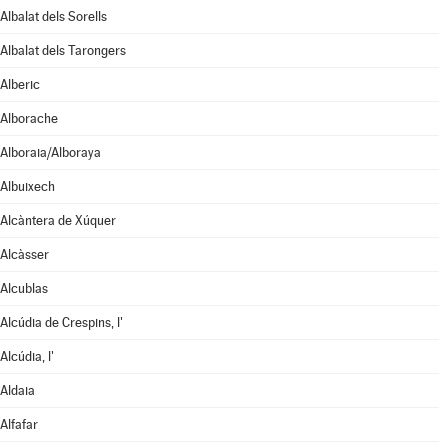
Albalat dels Sorells
Albalat dels Tarongers
Alberic
Alborache
Alboraia/Alboraya
Albuixech
Alcàntera de Xúquer
Alcàsser
Alcublas
Alcúdia de Crespins, l'
Alcúdia, l'
Aldaia
Alfafar