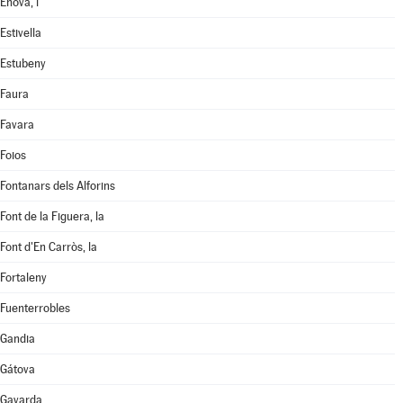
Ènova, l'
Estivella
Estubeny
Faura
Favara
Foios
Fontanars dels Alforins
Font de la Figuera, la
Font d'En Carròs, la
Fortaleny
Fuenterrobles
Gandia
Gátova
Gavarda