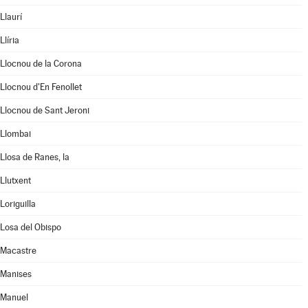
Llaurí
Llíria
Llocnou de la Corona
Llocnou d'En Fenollet
Llocnou de Sant Jeroni
Llombai
Llosa de Ranes, la
Llutxent
Loriguilla
Losa del Obispo
Macastre
Manises
Manuel