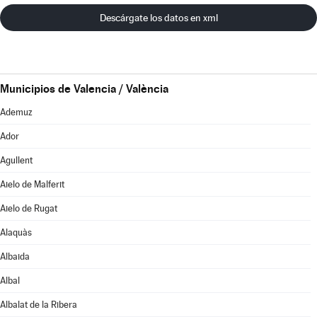
Descárgate los datos en xml
Municipios de Valencia / València
Ademuz
Ador
Agullent
Aielo de Malferit
Aielo de Rugat
Alaquàs
Albaida
Albal
Albalat de la Ribera