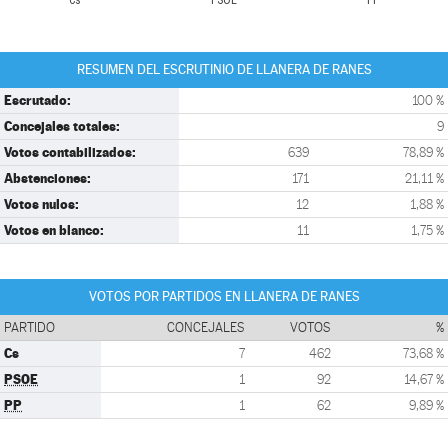
Cs
PSOE
PP
RESUMEN DEL ESCRUTINIO DE LLANERA DE RANES
Escrutado:
100 %
Concejales totales:
9
Votos contabilizados:
639
78,89 %
Abstenciones:
171
21,11 %
Votos nulos:
12
1,88 %
Votos en blanco:
11
1,75 %
VOTOS POR PARTIDOS EN LLANERA DE RANES
PARTIDO
CONCEJALES
VOTOS
%
Cs
7
462
73,68 %
PSOE
1
92
14,67 %
PP
1
62
9,89 %