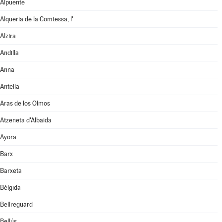
Alpuente
Alqueria de la Comtessa, l'
Alzira
Andilla
Anna
Antella
Aras de los Olmos
Atzeneta d'Albaida
Ayora
Barx
Barxeta
Bèlgida
Bellreguard
Bellús