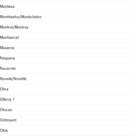
Montesa
Montitxelvo/Montichelvo
Montroi/Montroy
Montserrat
Museros
Náquera
Navarrés
Novelé/Novetlè
Oliva
Olleria, l'
Olocau
Ontinyent
Otos