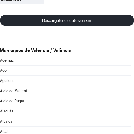
MUNICIPAL
Descárgate los datos en xml
Municipios de Valencia / València
Ademuz
Ador
Agullent
Aielo de Malferit
Aielo de Rugat
Alaquàs
Albaida
Albal