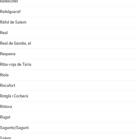
Rafelcofer
Rafelguaraf
Ráfol de Salem
Real
Real de Gandia, el
Requena
Riba-roja de Túria
Riola
Rocafort
Rotglà i Corberà
Rótova
Rugat
Sagunto/Sagunt
Salem