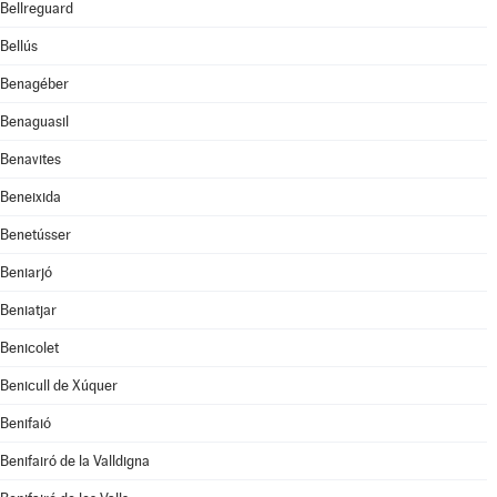
Bellreguard
Bellús
Benagéber
Benaguasil
Benavites
Beneixida
Benetússer
Beniarjó
Beniatjar
Benicolet
Benicull de Xúquer
Benifaió
Benifairó de la Valldigna