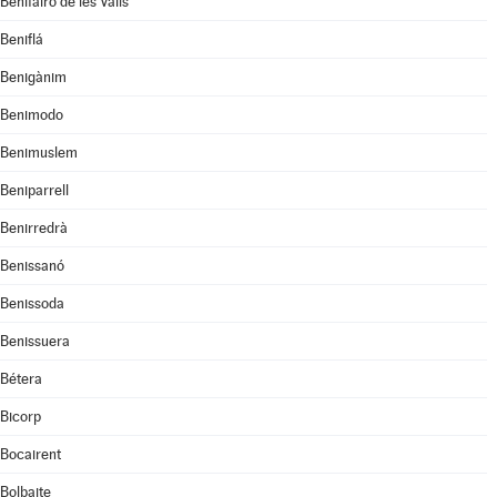
Benifairó de les Valls
Beniflá
Benigànim
Benimodo
Benimuslem
Beniparrell
Benirredrà
Benissanó
Benissoda
Benissuera
Bétera
Bicorp
Bocairent
Bolbaite