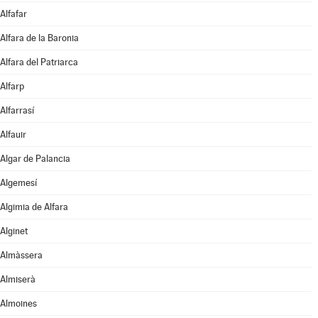
Alfafar
Alfara de la Baronia
Alfara del Patriarca
Alfarp
Alfarrasí
Alfauir
Algar de Palancia
Algemesí
Algimia de Alfara
Alginet
Almàssera
Almiserà
Almoines