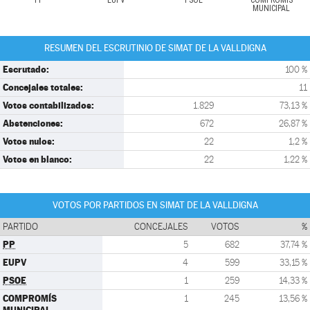
PP
EUPV
PSOE
COMPROMÍS
MUNICIPAL
RESUMEN DEL ESCRUTINIO DE SIMAT DE LA VALLDIGNA
Escrutado:
100 %
Concejales totales:
11
Votos contabilizados:
1.829
73,13 %
Abstenciones:
672
26,87 %
Votos nulos:
22
1,2 %
Votos en blanco:
22
1,22 %
VOTOS POR PARTIDOS EN SIMAT DE LA VALLDIGNA
PARTIDO
CONCEJALES
VOTOS
%
PP
5
682
37,74 %
EUPV
4
599
33,15 %
PSOE
1
259
14,33 %
COMPROMÍS
1
245
13,56 %