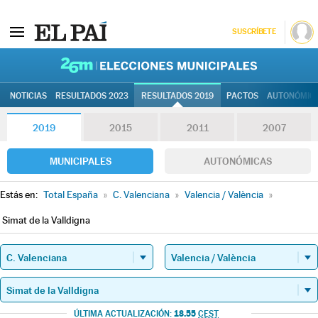
SUSCRÍBETE
26M | Elec
NOTICIAS
RESULTADOS 2023
RESULTADOS 2019
PACTOS
AUTONÓMIC
2019
2015
2011
2007
MUNICIPALES
AUTONÓMICAS
Estás en:
Total España
»
C. Valenciana
»
Valencia / València
»
Simat de la Valldigna
18.55
ÚLTIMA ACTUALIZACIÓN:
CEST