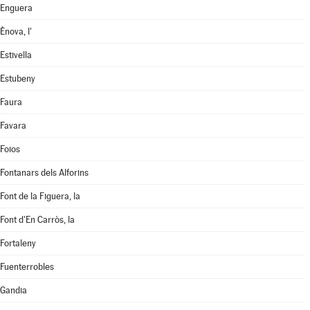
Enguera
Ènova, l'
Estivella
Estubeny
Faura
Favara
Foios
Fontanars dels Alforins
Font de la Figuera, la
Font d'En Carròs, la
Fortaleny
Fuenterrobles
Gandia