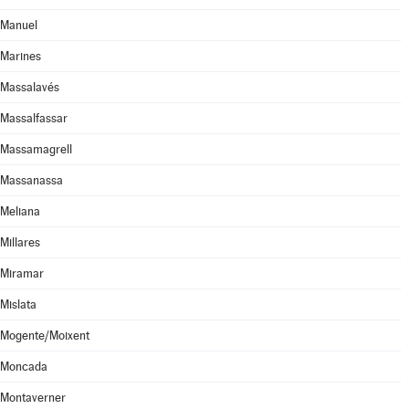
Manuel
Marines
Massalavés
Massalfassar
Massamagrell
Massanassa
Meliana
Millares
Miramar
Mislata
Mogente/Moixent
Moncada
Montaverner