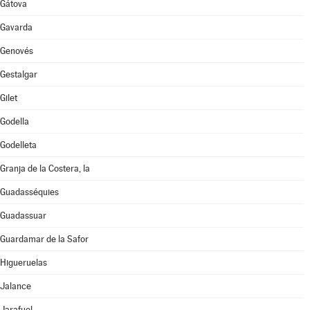
Gátova
Gavarda
Genovés
Gestalgar
Gilet
Godella
Godelleta
Granja de la Costera, la
Guadasséquies
Guadassuar
Guardamar de la Safor
Higueruelas
Jalance
Jarafuel