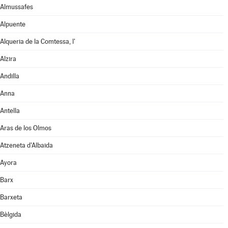
Almussafes
Alpuente
Alqueria de la Comtessa, l'
Alzira
Andilla
Anna
Antella
Aras de los Olmos
Atzeneta d'Albaida
Ayora
Barx
Barxeta
Bèlgida