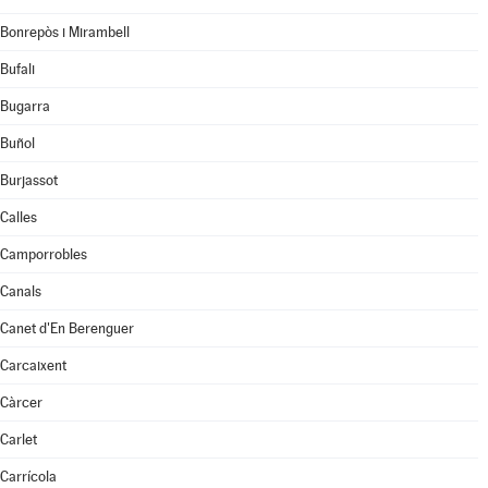
Bonrepòs i Mirambell
Bufali
Bugarra
Buñol
Burjassot
Calles
Camporrobles
Canals
Canet d'En Berenguer
Carcaixent
Càrcer
Carlet
Carrícola