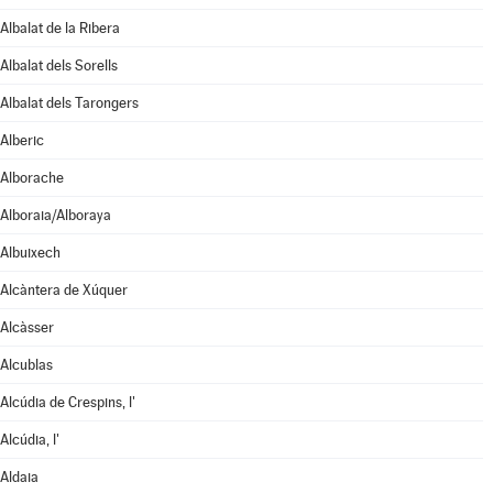
Albalat de la Ribera
Albalat dels Sorells
Albalat dels Tarongers
Alberic
Alborache
Alboraia/Alboraya
Albuixech
Alcàntera de Xúquer
Alcàsser
Alcublas
Alcúdia de Crespins, l'
Alcúdia, l'
Aldaia