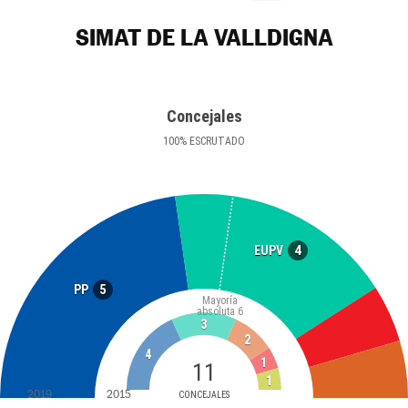
SIMAT DE LA VALLDIGNA
Concejales
100
%
ESCRUTADO
4
EUPV
5
PP
Mayoría
absoluta
6
3
2
4
1
11
1
2019
2015
CONCEJALES