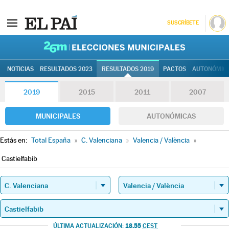
SUSCRÍBETE
26M | Elec
NOTICIAS
RESULTADOS 2023
RESULTADOS 2019
PACTOS
AUTONÓMIC
2019
2015
2011
2007
MUNICIPALES
AUTONÓMICAS
Estás en:
Total España
»
C. Valenciana
»
Valencia / València
»
Castielfabib
18.55
ÚLTIMA ACTUALIZACIÓN:
CEST