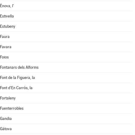
Ènova, l'
Estivella
Estubeny
Faura
Favara
Foios
Fontanars dels Alforins
Font de la Figuera, la
Font d'En Carròs, la
Fortaleny
Fuenterrobles
Gandia
Gátova