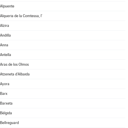
Alpuente
Alqueria de la Comtessa, l'
Alzira
Andilla
Anna
Antella
Aras de los Olmos
Atzeneta d'Albaida
Ayora
Barx
Barxeta
Bèlgida
Bellreguard