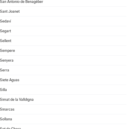
San Antonio de Benagéber
Sant Joanet
Sedaví
Segart
Sellent
Sempere
Senyera
Serra
Siete Aguas
Silla
Simat de la Valldigna
Sinarcas
Sollana
Sot de Chera