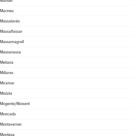
Manuel
Marines
Massalavés
Massalfassar
Massamagrell
Massanassa
Meliana
Millares
Miramar
Mislata
Mogente/Moixent
Moncada
Montaverner
Montesa