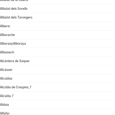
Albalat dels Sorells
Albalat dels Tarongers
Alberic
Alborache
Alboraia/Alboraya
Albuixech
Alcàntera de Xúquer
Alcàsser
Alcublas
Alcúdia de Crespins, l'
Alcúdia, l'
Aldaia
Alfafar