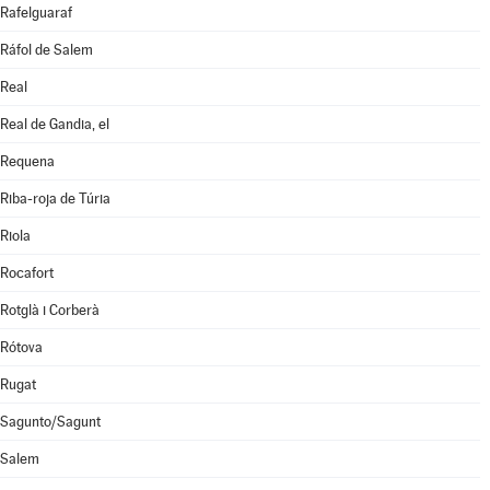
Rafelguaraf
Ráfol de Salem
Real
Real de Gandia, el
Requena
Riba-roja de Túria
Riola
Rocafort
Rotglà i Corberà
Rótova
Rugat
Sagunto/Sagunt
Salem