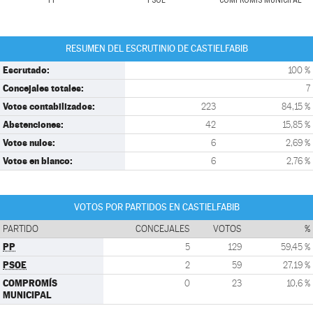
PP
PSOE
COMPROMÍS MUNICIPAL
RESUMEN DEL ESCRUTINIO DE CASTIELFABIB
Escrutado:
100 %
Concejales totales:
7
Votos contabilizados:
223
84,15 %
Abstenciones:
42
15,85 %
Votos nulos:
6
2,69 %
Votos en blanco:
6
2,76 %
VOTOS POR PARTIDOS EN CASTIELFABIB
PARTIDO
CONCEJALES
VOTOS
%
PP
5
129
59,45 %
PSOE
2
59
27,19 %
COMPROMÍS
0
23
10,6 %
MUNICIPAL