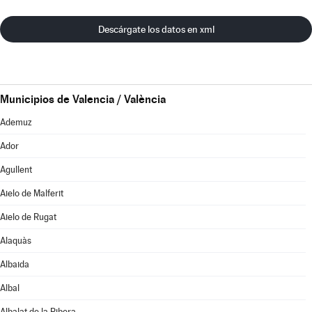
Descárgate los datos en xml
Municipios de Valencia / València
Ademuz
Ador
Agullent
Aielo de Malferit
Aielo de Rugat
Alaquàs
Albaida
Albal
Albalat de la Ribera