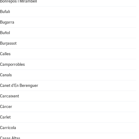
Bonrepòs i Mirambell
Bufali
Bugarra
Buñol
Burjassot
Calles
Camporrobles
Canals
Canet d'En Berenguer
Carcaixent
Càrcer
Carlet
Carrícola
Casas Altas