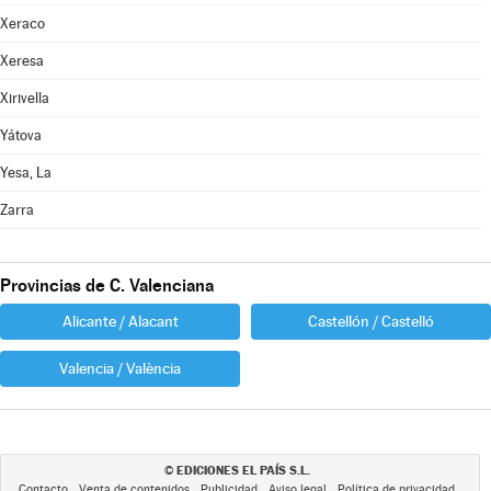
Xeraco
Xeresa
Xirivella
Yátova
Yesa, La
Zarra
Provincias de C. Valenciana
Alicante / Alacant
Castellón / Castelló
Valencia / València
EDICIONES EL PAÍS S.L.
©
Contacto
Venta de contenidos
Publicidad
Aviso legal
Política de privacidad