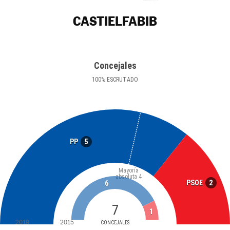
CASTIELFABIB
Concejales
100
%
ESCRUTADO
5
PP
Mayoría
absoluta
4
2
PSOE
6
7
1
2019
2015
CONCEJALES