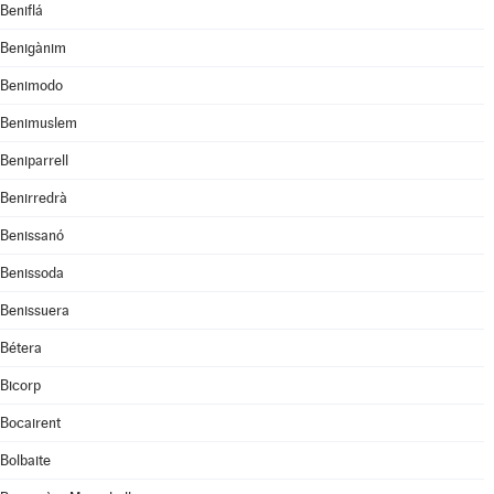
Beniflá
Benigànim
Benimodo
Benimuslem
Beniparrell
Benirredrà
Benissanó
Benissoda
Benissuera
Bétera
Bicorp
Bocairent
Bolbaite