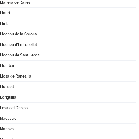
Llanera de Ranes
Llaurí
Llíria
Llocnou de la Corona
Llocnou d'En Fenollet
Llocnou de Sant Jeroni
Llombai
Llosa de Ranes, la
Llutxent
Loriguilla
Losa del Obispo
Macastre
Manises