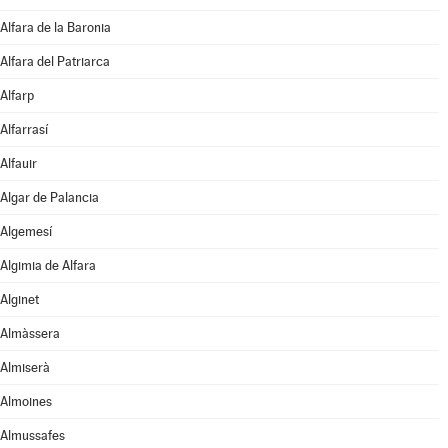
Alfara de la Baronia
Alfara del Patriarca
Alfarp
Alfarrasí
Alfauir
Algar de Palancia
Algemesí
Algimia de Alfara
Alginet
Almàssera
Almiserà
Almoines
Almussafes