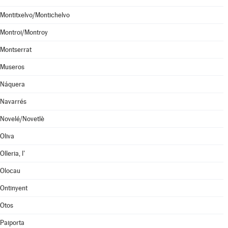
Montitxelvo/Montichelvo
Montroi/Montroy
Montserrat
Museros
Náquera
Navarrés
Novelé/Novetlè
Oliva
Olleria, l'
Olocau
Ontinyent
Otos
Paiporta