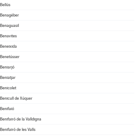
Bellús
Benagéber
Benaguasil
Benavites
Beneixida
Benetússer
Beniarjó
Beniatjar
Benicolet
Benicull de Xúquer
Benifaió
Benifairó de la Valldigna
Benifairó de les Valls