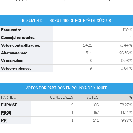
EUPV:SE
PSOE
PP
RESUMEN DEL ESCRUTINIO DE POLINYÀ DE XÚQUER
Escrutado:
100 %
Concejales totales:
11
Votos contabilizados:
1.421
73,44 %
Abstenciones:
514
26,56 %
Votos nulos:
8
0,56 %
Votos en blanco:
9
0,64 %
VOTOS POR PARTIDOS EN POLINYÀ DE XÚQUER
PARTIDO
CONCEJALES
VOTOS
%
EUPV:SE
9
1.106
78,27 %
PSOE
1
157
11,11 %
PP
1
141
9,98 %