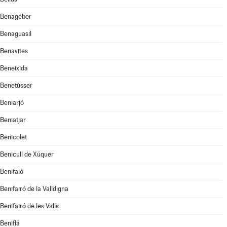
Benagéber
Benaguasil
Benavites
Beneixida
Benetússer
Beniarjó
Beniatjar
Benicolet
Benicull de Xúquer
Benifaió
Benifairó de la Valldigna
Benifairó de les Valls
Beniflá