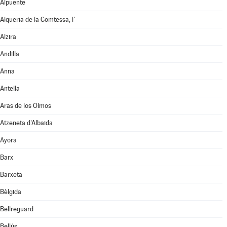
Alpuente
Alqueria de la Comtessa, l'
Alzira
Andilla
Anna
Antella
Aras de los Olmos
Atzeneta d'Albaida
Ayora
Barx
Barxeta
Bèlgida
Bellreguard
Bellús