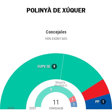
POLINYÀ DE XÚQUER
Concejales
100
%
ESCRUTADO
9
EUPV:SE
Mayoría
absoluta
6
9
1
11
1
PP
1
2019
2015
CONCEJALES