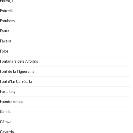
Ènova, l'
Estivella
Estubeny
Faura
Favara
Foios
Fontanars dels Alforins
Font de la Figuera, la
Font d'En Carròs, la
Fortaleny
Fuenterrobles
Gandia
Gátova
Gavarda