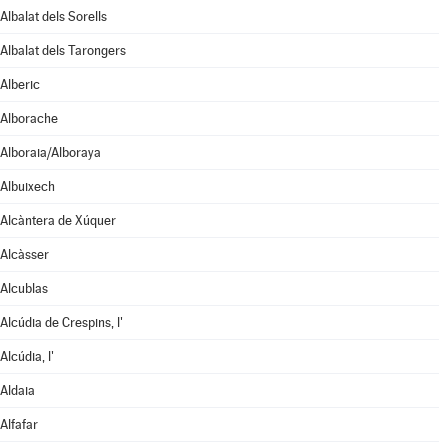
Albalat dels Sorells
Albalat dels Tarongers
Alberic
Alborache
Alboraia/Alboraya
Albuixech
Alcàntera de Xúquer
Alcàsser
Alcublas
Alcúdia de Crespins, l'
Alcúdia, l'
Aldaia
Alfafar