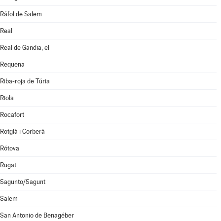
Ráfol de Salem
Real
Real de Gandia, el
Requena
Riba-roja de Túria
Riola
Rocafort
Rotglà i Corberà
Rótova
Rugat
Sagunto/Sagunt
Salem
San Antonio de Benagéber