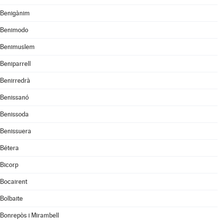
Benigànim
Benimodo
Benimuslem
Beniparrell
Benirredrà
Benissanó
Benissoda
Benissuera
Bétera
Bicorp
Bocairent
Bolbaite
Bonrepòs i Mirambell