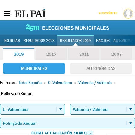
SUSCRÍBETE
26M | Elec
NOTICIAS
RESULTADOS 2023
RESULTADOS 2019
PACTOS
AUTONÓMIC
2019
2015
2011
2007
MUNICIPALES
AUTONÓMICAS
Estás en:
Total España
»
C. Valenciana
»
Valencia / València
»
Polinyà de Xúquer
18.55
ÚLTIMA ACTUALIZACIÓN:
CEST