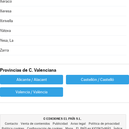
Xeraco
Xeresa
Xirivella
Yátova
Yesa, La
Zarra
Provincias de C. Valenciana
Alicante / Alacant
Castellón / Castelló
Valencia / València
EDICIONES EL PAÍS S.L.
©
Contacto
Venta de contenidos
Publicidad
Aviso legal
Política de privacidad
Política cookies
Configuración de cookies
Mapa
EL PAÍS en KIOSKOyMÁS
Índice