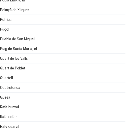
Pobla Llarga, la
Polinyà de Xúquer
Potries
Puçol
Puebla de San Miguel
Puig de Santa Maria, el
Quart de les Valls
Quart de Poblet
Quartell
Quatretonda
Quesa
Rafelbunyol
Rafelcofer
Rafelguaraf