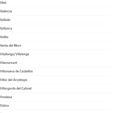
Utiel
València
Vallada
Vallanca
Vallés
Venta del Moro
Vilallonga/Villalonga
Vilamarxant
Villanueva de Castellón
Villar del Arzobispo
Villargordo del Cabriel
Vinalesa
Xàtiva