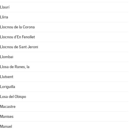
Llaurí
Llíria
Llocnou de la Corona
Llocnou d'En Fenollet
Llocnou de Sant Jeroni
Llombai
Llosa de Ranes, la
Llutxent
Loriguilla
Losa del Obispo
Macastre
Manises
Manuel