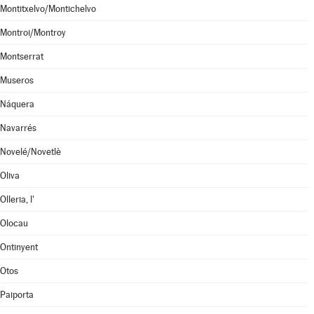
Montitxelvo/Montichelvo
Montroi/Montroy
Montserrat
Museros
Náquera
Navarrés
Novelé/Novetlè
Oliva
Olleria, l'
Olocau
Ontinyent
Otos
Paiporta