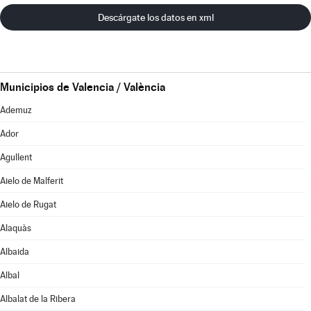
Descárgate los datos en xml
Municipios de Valencia / València
Ademuz
Ador
Agullent
Aielo de Malferit
Aielo de Rugat
Alaquàs
Albaida
Albal
Albalat de la Ribera