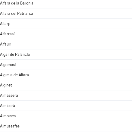
Alfara de la Baronia
Alfara del Patriarca
Alfarp
Alfarrasí
Alfauir
Algar de Palancia
Algemesí
Algimia de Alfara
Alginet
Almàssera
Almiserà
Almoines
Almussafes