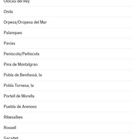
Olocau del Rey
Onda
Orpesa/Oropesa del Mar
Palanques
Pavías
Peníscola/Peñíscola
Pina de Montalgrao
Pobla de Benifassà, la
Pobla Tornesa, la
Portell de Morella
Puebla de Arenoso
Ribesalbes
Rossell
Sacañet