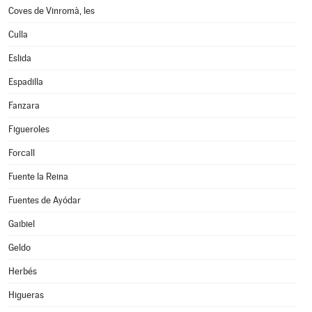
Coves de Vinromà, les
Culla
Eslida
Espadilla
Fanzara
Figueroles
Forcall
Fuente la Reina
Fuentes de Ayódar
Gaibiel
Geldo
Herbés
Higueras