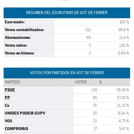
RESUMEN DEL ESCRUTINIO DE SOT DE FERRER
Escrutado:
100 %
Votos contabilizados:
311
88,6 %
Abstenciones:
40
11,4 %
Votos nulos:
5
1,61 %
Votos en blanco:
2
0,64 %
VOTOS POR PARTIDOS EN SOT DE FERRER
PARTIDO
VOTOS
%
PSOE
119
38,26 %
PP
85
27,33 %
Cs
35
11,25 %
UNIDES PODEM-EUPV
25
8,04 %
VOX
21
6,75 %
COMPROMíS
17
5,47 %