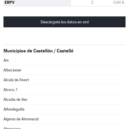
ERPV
2
0,64 %
Descárgate los datos en xml
Municipios de Castellón / Castelló
Aín
Albocàsser
Alcalà de Xivert
Alcora, l'
Alcudia de Veo
Alfondeguilla
Algimia de Almonacid
Almassora