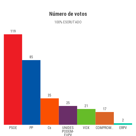
Número de votos
100
%
ESCRUTADO
119
85
35
25
21
17
2
PSOE
PP
Cs
UNIDES
VOX
COMPROMíS
ERPV
PODEM-
EUPV