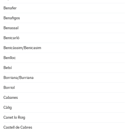
Benafer
Benafigos
Benassal
Benicarló
Benicàssim/Benicasim
Benlloc
Betxí
Borriana/Burriana
Borriol
Cabanes
Càlig
Canet lo Roig
Castell de Cabres