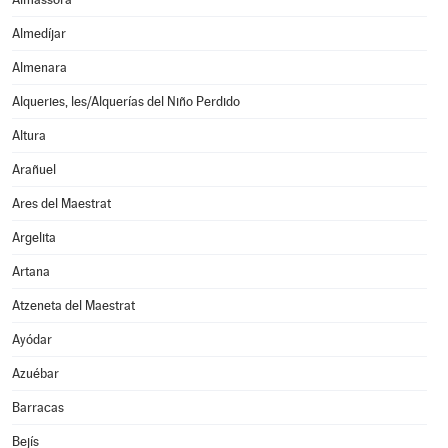
Almedíjar
Almenara
Alqueries, les/Alquerías del Niño Perdido
Altura
Arañuel
Ares del Maestrat
Argelita
Artana
Atzeneta del Maestrat
Ayódar
Azuébar
Barracas
Bejís